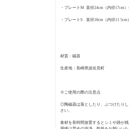
・プレートM  直径24cm（内径17cm）×
・プレートS   直径18cm（内径11.5c
材質：磁器
生産地：長崎県波佐見町
※ご使用の際の注意点
◎陶磁器は落としたり、ぶつけたりし
さい。
食材を長時間放置するとシミや跡が残
用後は早めの洗浄、乾燥をお願いいた