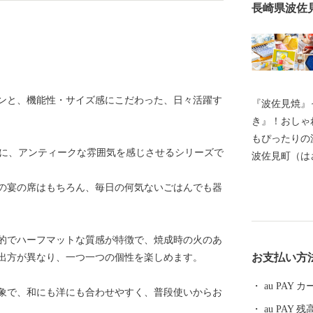
長崎県波佐
ンと、機能性・サイズ感にこだわった、日々活躍す
『波佐見焼』
き』！おしゃ
もぴったりの
フに、アンティークな雰囲気を感じさせるシリーズで
波佐見町（は
し、四方を山
の宴の席はもちろん、毎日の何気ないごはんでも器
田百選に選ば
かな自然のな
農畜産業が行
的でハーフマットな質感が特徴で、焼成時の火のあ
器産業を中心
お支払い方
出方が異なり、一つ一つの個性を楽しめます。
います。 今
最大規模の登
au PAY
象で、和にも洋にも合わせやすく、普段使いからお
かれた「くら
au PAY 残