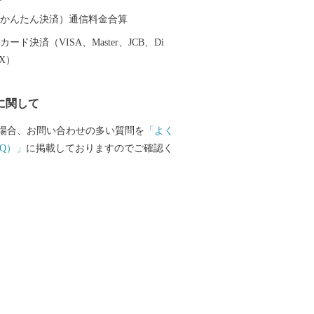
器を広く普及させるとともに、食文化に
を与えたといわれています。 そして近年
（auかんたん決済）通信料金合算
日本の食卓を彩るおしゃれで機能的な日
ード決済（VISA、Master、JCB、Di
大産地として、全国的にも高いシェアを
EX）
。（すでに皆さまの食卓にも、波佐見で
ものがあるかも！？）窯元、棚田、温泉
に関して
は紹介しきれません。長崎へお越しの際
見町へお立ち寄りください。
場合、お問い合わせの多い質問を
「よく
Q）」
に掲載しておりますのでご確認く