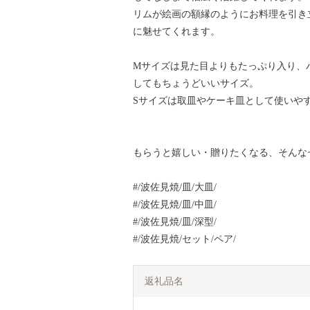
リムが絵画の額縁のようにお料理を引き
に魅せてくれます。
Mサイズは見た目よりもたっぷり入り、
してもちょうどいいサイズ。
Sサイズは取皿やケーキ皿として使いや
もらうと嬉しい・贈りたくなる、そんな
#/波佐見焼/皿/大皿/
#/波佐見焼/皿/中皿/
#/波佐見焼/皿/深型/
#/波佐見焼/セット/ペア/
返礼品名