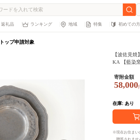
返礼品
ランキング
地域
特集
初めての
トップ申請対象
【波佐見焼】
KA 【藍染
ーク [JC56]
寄附金額
58,000
在庫: あり
現在お住まい
贈答されませ