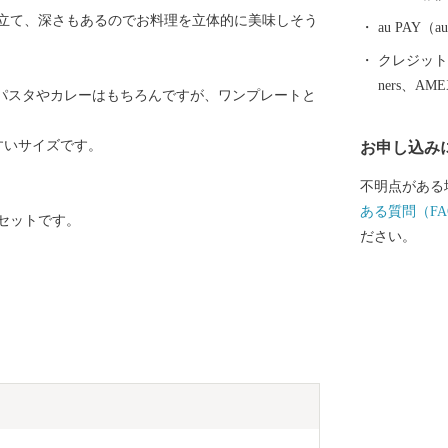
品であった磁
立て、深さもあるのでお料理を立体的に美味しそう
も大きな影響
au PAY
においても、
クレジットカ
用和食器の一
ners、AM
パスタやカレーはもちろんですが、ワンプレートと
誇っています
作られたやき
すいサイズです。
お申し込み
など、ここで
は、ぜひ波佐
不明点がある
ある質問（FA
セットです。
ださい。