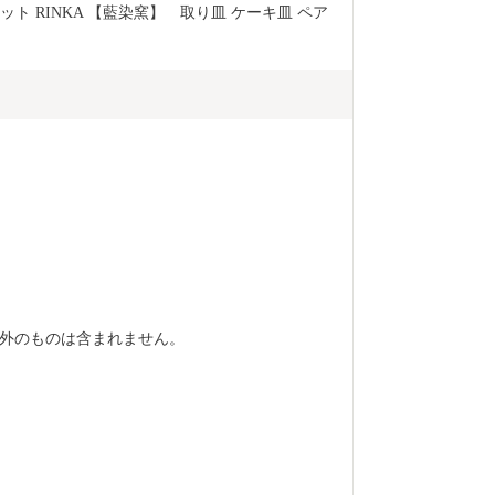
ト RINKA 【藍染窯】　取り皿 ケーキ皿 ペア 
外のものは含まれません。