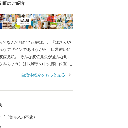
見町のご紹介
ってなんて読む？正解は、、『はさみや
れなデザインでありながら、日常使いに
波佐見焼。 そんな波佐見焼が盛んな町、
さみちょう）は長崎県の中央部に位置
に囲まれています。 ここでは、日本の棚
自治体紹介をもっと見る
れた「鬼木棚田」にみられるように、豊
かで、お米やお茶、アスパラガスなどの
われているほか、400年の歴史を持つ陶磁
とした「ものづくり」の息吹が根付いて
法
なお多くの窯元が集積する中尾山には世界
り窯跡があり、江戸時代には、ここで焼
 カード（番号入力不要）
わんか碗」が全国に出荷され、当時貴重
高