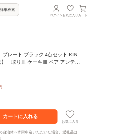
詳細検索
ログイン
お気に入り
カート
方
プレート ブラック 4点セット RIN
窯】 取り皿 ケーキ皿 ペア アンティ
円
お気に入り
の自治体へ寄附申込いただいた場合、返礼品は
ん。