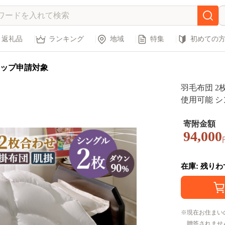
返礼品
ランキング
地域
特集
初めての
ップ申請対象
羽毛布団 2
使用可能 シング
寄附金額
94,000
在庫: 残り
現在お住まい
贈答されませ