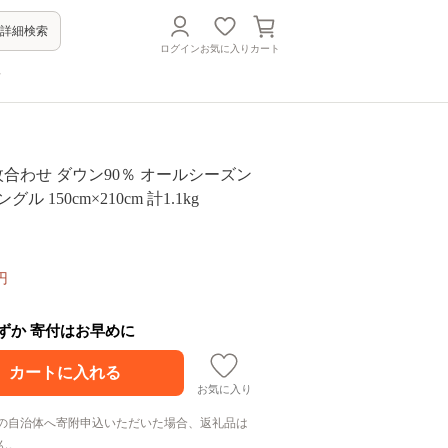
詳細検索
ログイン
お気に入り
カート
方
枚合わせ ダウン90％ オールシーズン
ル 150cm×210cm 計1.1kg
円
わずか 寄付はお早めに
お気に入り
の自治体へ寄附申込いただいた場合、返礼品は
ん。