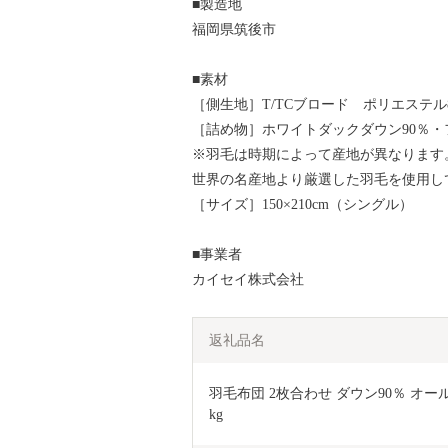
■製造地
福岡県筑後市
■素材
［側生地］T/TCブロード ポリエステル8
［詰め物］ホワイトダックダウン90％・フェ
※羽毛は時期によって産地が異なります
世界の名産地より厳選した羽毛を使用し
［サイズ］150×210cm（シングル）
■事業者
カイセイ株式会社
返礼品名
羽毛布団 2枚合わせ ダウン90％ オールシ
kg