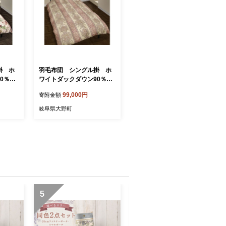
掛 ホ
羽毛布団 シングル掛 ホ
90％
ワイトダックダウン90％
ラム使用
たっぷり1.5キログラム使用
99,000円
寄附金額
（ペイズリーピンク）
岐阜県大野町
5
6