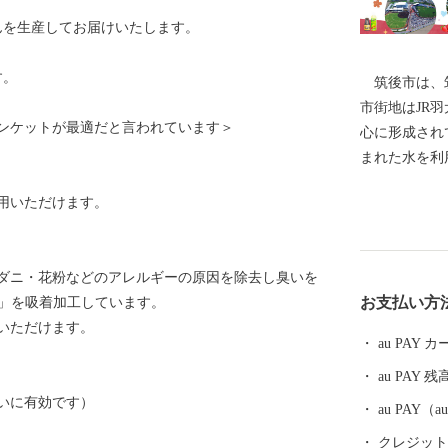
んを生産してお届けいたします。
す。
筑後市は、筑
市街地はJR羽
ンケットが最適だと言われています＞
心に形成され
まれた水を利
シ・ブドウ・
用いただけます。
れてきました
誘致にも力を
います。 平
ダニ・花粉などのアレルギーの原因を除去し臭いを
に福岡ソフト
お支払い方
G+」を吸着加工しています。
「HAWKS
いただけます。
は県営筑後広
au PAY
館」等の整備
au PAY 残
続けています
いに有効です）
au PAY
クレジットカ