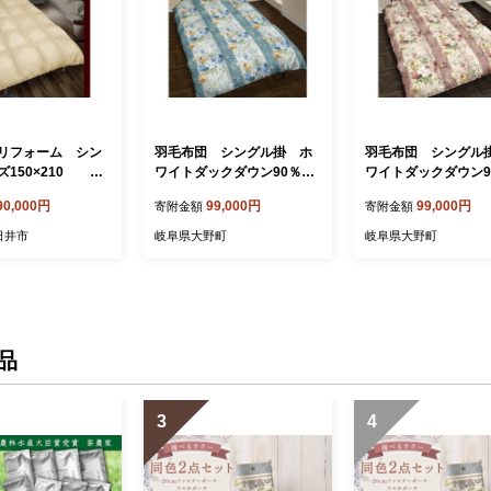
リフォーム シン
羽毛布団 シングル掛 ホ
羽毛布団 シングル
ズ150×210 ク
ワイトダックダウン90％
ワイトダックダウン
たっぷり1.5キログラム使用
たっぷり1.5キログ
90,000円
99,000円
99,000円
寄附金額
寄附金額
（バラブルー）
（バラピンク）
日井市
岐阜県大野町
岐阜県大野町
品
3
4