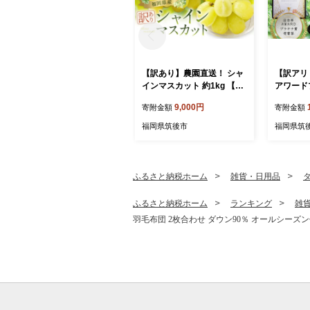
【訳あり】農園直送！ シャ
【訳アリ
インマスカット 約1kg 【20
アワード
26年9月上旬から10月上旬
八女茶農
9,000円
寄附金額
寄附金額
発送予定】 ぶどう マスカッ
茶 「煎茶 
ト 果物 フルーツ
80g×8
福岡県筑後市
福岡県筑
八女茶 
ふるさと納税ホーム
雑貨・日用品
ふるさと納税ホーム
ランキング
雑
羽毛布団 2枚合わせ ダウン90％ オールシーズン使用可