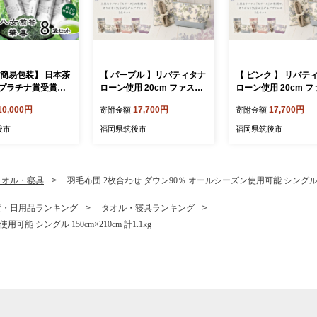
 簡易包装】 日本茶
【 パープル 】リバティタナ
【 ピンク 】 リバテ
プラチナ賞受賞茶
ローン使用 20cm ファスナ
ローン使用 20cm 
家が自宅で飲むお
ーポーチ ・ スマホポーチ
ーポーチ ・ スマホ
10,000円
17,700円
17,700円
寄附金額
寄附金額
華喜 hanayagi」
同色 2点セット オシャレ デ
同色 2点セット オシ
袋 お茶 日本茶 緑茶
ザイン ファッション 収納
ザイン ファッション
後市
福岡県筑後市
福岡県筑後市
煎茶
ポーチ 小物 小物入れ 雑貨
ポーチ 小物 小物入れ
セット
セット
タオル・寝具
羽毛布団 2枚合わせ ダウン90％ オールシーズン使用可能 シングル 150c
貨・日用品ランキング
タオル・寝具ランキング
能 シングル 150cm×210cm 計1.1kg