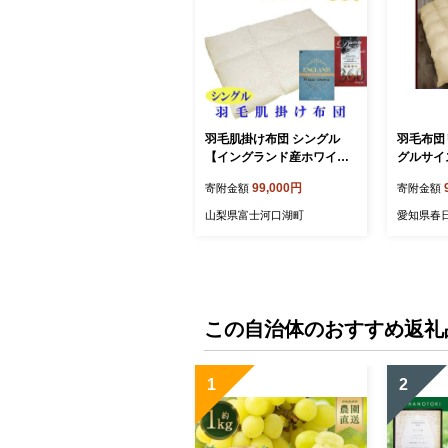
羽毛肌掛け布団 シングル
羽毛布団
【イングランド産ホワイト
グルサイ
ダウン９０％】羽毛布団 羽
リーム
99,000円
寄附金額
寄附金額
毛肌布団 【ダウンパワー36
0】羽毛肌ふとん 寝具 肌ふ
山梨県富士河口湖町
愛知県春
とん 夏用羽毛肌布団 150×2
10cm FAG060
この自治体のおすすめ返礼
1
2