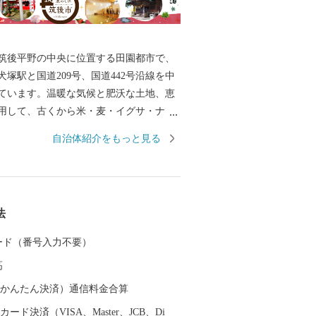
後平野の中央に位置する田園都市で、
犬塚駅と国道209号、国道442号沿線を中
ています。温暖な気候と肥沃な土地、恵
用して、古くから米・麦・イグサ・ナ
八女茶をはじめとする農業が盛んに行わ
自治体紹介をもっと見る
。また、交通の便の良さを生かして企業
入れ、たくさんの製造業企業が立地して
成28年には九州新幹線筑後船小屋駅西側
バンクホークスファーム本拠地である
法
ベースボールパーク筑後」が開業。駅周辺に
域公園や芸術文化交流施設「九州芸文
 カード（番号入力不要）
も進み、筑後地域の玄関口として発展を
高
。
（auかんたん決済）通信料金合算
ード決済（VISA、Master、JCB、Di