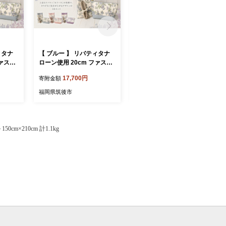
ィタナ
【 ブルー 】 リバティタナ
【 パープル 】 リバティタ
ファスナ
ローン使用 20cm ファスナ
ナローン使用 A4トートバッ
ポーチ
ーポーチ ・ スマホポーチ
ク ・ スマホポーチ 同色 2点
17,700円
38,400円
寄附金額
寄附金額
ャレ デ
同色 2点セット オシャレ デ
セット オシャレ デザイン
 収納
ザイン ファッション 収納
ファッション 収納 カバン
福岡県筑後市
福岡県筑後市
 雑貨
ポーチ 小物 小物入れ 雑貨
かばん 鞄 バッグ バック ポ
セット
ーチ 小物 小物入れ 雑貨 セ
ット
m×210cm 計1.1kg