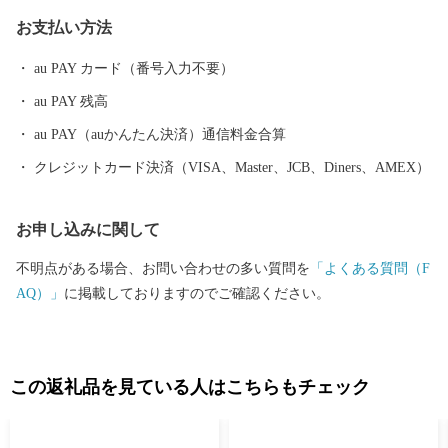
での政治・経済・文化の一端を担うとともに、河越の繁栄を築き
お支払い方法
ました。江戸時代には江戸の北の守りとともに舟運を利用した物
資の集積地として重要視されました。 川越市は、都心から30キロ
au PAY カード（番号入力不要）
メートルの首都圏に位置するベッドタウンでありながら、商品作
au PAY 残高
物などを生産する近郊農業、交通の利便性を生かした流通業、伝
統に培われた商工業、豊かな歴史と文化を資源とする観光など、
au PAY（auかんたん決済）通信料金合算
充実した都市機能を有しています。現在も、埼玉県南西部地域の
クレジットカード決済（VISA、Master、JCB、Diners、AMEX）
中心都市として発展を続けています。 川越市は、「人がつなが
り、魅力があふれ、だれもが住み続けたいまち 川越」を将来都
お申し込みに関して
市像に、さまざまな施策を着実に進めていくことで、その実現に
向けて取り組んでいます。 川越市にゆかりのある方、川越市を
不明点がある場合、お問い合わせの多い質問を
「よくある質問（F
応援したい方 ご支援をよろしくお願いします。
AQ）」
に掲載しておりますのでご確認ください。
この返礼品を見ている人はこちらもチェック