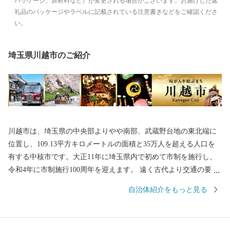
パッケージ、原材料など）が変更される場合がございます。お届けした返
礼品のパッケージやラベルに記載されている注意書きなどをご確認くださ
い。
埼玉県川越市のご紹介
川越市は、埼玉県の中央部よりやや南部、武蔵野台地の東北端に
位置し、109.13平方キロメートルの面積と35万人を超える人口を
有する中核市です。大正11年に埼玉県内で初めて市制を施行し、
令和4年に市制施行100周年を迎えます。 遠く古代より交通の要
衝、入間地域の政治の中心として発展してきた川越は、平安時代
自治体紹介をもっと見る
には桓武平氏の流れをくむ武蔵武士の河越氏が館を構え勢力を伸
ばしました。室町時代には、河越城を築城した太田道真・道灌父
子の活躍により、扇谷上杉氏（おうぎがやつうえすぎし）が関東