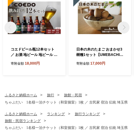
コエドビール瓶12本セット
日本の木のたまご おまかせ3
／ お酒 地ビール 地ビール ク
樹種1セット【UMEBACHI F
ラフトビール 埼玉県
URNITURE】
18,000円
17,000円
寄附金額
寄附金額
ふるさと納税ホーム
旅行
旅館・民宿
ちゃぶだい 1名様一泊チケット（和室個室）1枚 ／ 古民家 宿泊 伝統 埼玉県
ふるさと納税ホーム
ランキング
旅行ランキング
旅館・民宿ランキング
ちゃぶだい 1名様一泊チケット（和室個室）1枚 ／ 古民家 宿泊 伝統 埼玉県