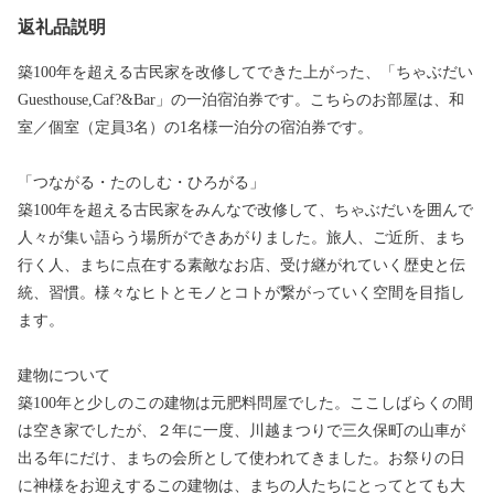
返礼品説明
築100年を超える古民家を改修してできた上がった、「ちゃぶだい
Guesthouse,Caf?&Bar」の一泊宿泊券です。こちらのお部屋は、和
室／個室（定員3名）の1名様一泊分の宿泊券です。
「つながる・たのしむ・ひろがる」
築100年を超える古民家をみんなで改修して、ちゃぶだいを囲んで
人々が集い語らう場所ができあがりました。旅人、ご近所、まち
行く人、まちに点在する素敵なお店、受け継がれていく歴史と伝
統、習慣。様々なヒトとモノとコトが繋がっていく空間を目指し
ます。
建物について
築100年と少しのこの建物は元肥料問屋でした。ここしばらくの間
は空き家でしたが、２年に一度、川越まつりで三久保町の山車が
出る年にだけ、まちの会所として使われてきました。お祭りの日
に神様をお迎えするこの建物は、まちの人たちにとってとても大