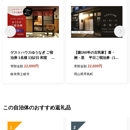
ゲストハウスゆうなぎ ご宿
【築160年の古民家】喜・
泊券 1名様 1泊2日 和室
桐・里 平日ご宿泊券（1日
【ゲストハウス ゆうなぎ】
1泊1名様分）
22,000円
22,000円
寄附金額
寄附金額
宿泊 素泊まり インター近く
[MGN003]
岐阜県土岐市
岡山県早島町
この自治体のおすすめ返礼品
1
2