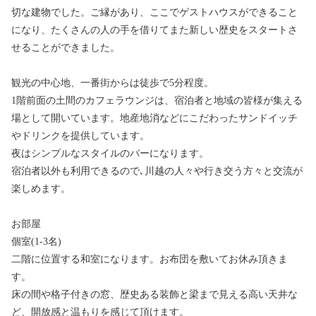
切な建物でした。ご縁があり、ここでゲストハウスができること
になり、たくさんの人の手を借りてまた新しい歴史をスタートさ
せることができました。
観光の中心地、一番街からは徒歩で5分程度。
1階前面の土間のカフェラウンジは、宿泊者と地域の皆様が集える
場として開いています。地産地消などにこだわったサンドイッチ
やドリンクを提供しています。
夜はシンプルなスタイルのバーになります。
宿泊者以外も利用できるので､川越の人々や行き交う方々と交流が
楽しめます。
お部屋
個室(1-3名)
二階に位置する和室になります。お布団を敷いてお休み頂きま
す。
床の間や格子付きの窓、歴史ある装飾と梁まで見える高い天井な
ど、開放感と温もりを感じて頂けます。