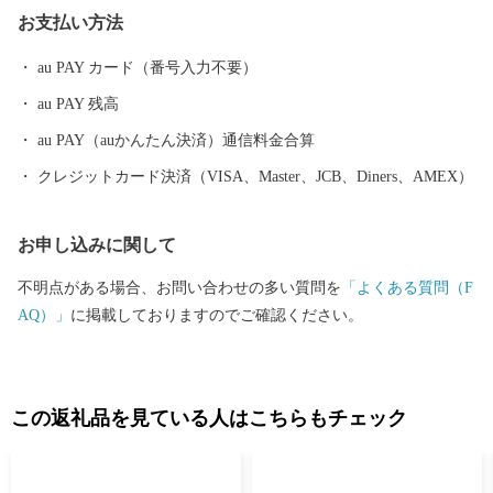
組み、良質のソバを栽培しています。 大玉村は「居(い)久(ぐ)根
お支払い方法
(ね)」を多く有した村です。 いぐねの「い」は「居」で家を、
「くね」は「久根」で土地の境界を意味しています。 屋敷を取り
au PAY カード（番号入力不要）
囲む屋敷林は、防風・防雪林としてなくてはならないものです。
au PAY 残高
安達太良山から吹き付けられる風を考慮した先人の知恵になりま
す。 この「居久根」を有した風景の美しさから、2014年に「日本
au PAY（auかんたん決済）通信料金合算
で最も美しい村」連合に加盟を果たしました。
クレジットカード決済（VISA、Master、JCB、Diners、AMEX）
お申し込みに関して
不明点がある場合、お問い合わせの多い質問を
「よくある質問（F
AQ）」
に掲載しておりますのでご確認ください。
この返礼品を見ている人はこちらもチェック