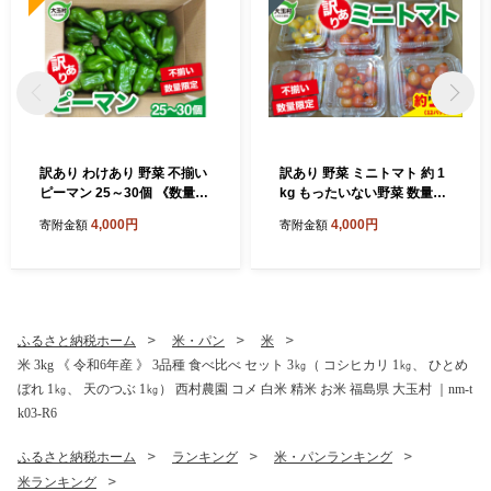
訳あり わけあり 野菜 不揃い
訳あり 野菜 ミニトマト 約 1
ピーマン 25～30個 《数量限
kg もったいない野菜 数量限
定》 新鮮 夏野菜 大玉村 もっ
定
4,000円
4,000円
寄附金額
寄附金額
たいない野菜 ｜ om-pmwa-
R8
ふるさと納税ホーム
米・パン
米
米 3kg 《 令和6年産 》 3品種 食べ比べ セット 3㎏（ コシヒカリ 1㎏、 ひとめ
ぼれ 1㎏、 天のつぶ 1㎏） 西村農園 コメ 白米 精米 お米 福島県 大玉村 ｜nm-t
k03-R6
ふるさと納税ホーム
ランキング
米・パンランキング
米ランキング