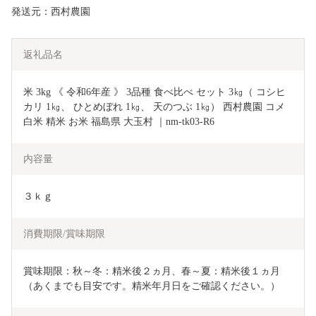
発送元：西村農園
返礼品名
米 3kg 《 令和6年産 》 3品種 食べ比べ セット 3㎏（ コシヒ
カリ 1㎏、 ひとめぼれ 1㎏、 天のつぶ 1㎏） 西村農園 コメ 
白米 精米 お米 福島県 大玉村 ｜nm-tk03-R6
内容量
３ｋｇ
消費期限/賞味期限
賞味期限：秋～冬：精米後２ヵ月、春～夏：精米後１ヵ月
（あくまでも目安です。精米年月日をご確認ください。）