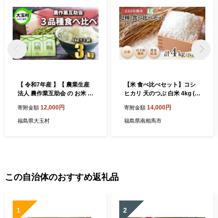
【 令和7年産 】【 農業生産
【米 食べ比べセット】コシ
法人 農作業互助会 の お米 】
ヒカリ 天のつぶ 白米 4kg (2
3品種 食べ比べ セット 3㎏
kg×2種) JAS有機米 令和7年
12,000円
14,000円
寄附金額
寄附金額
（ コシヒカリ 1㎏ 、 ひとめ
産 | 精米 有機米 米 コメ 福島
ぼれ 1㎏ 、 ミルキークイー
県産 根本有機農園 オーガニ
福島県大玉村
福島県南相馬市
ン 1㎏ ） 福島県 大玉村 こし
ック米 福島県産コシヒカリ
ひかり ヒトメボレ 米 【gj-tk
福島コシヒカリ 福島県産こ
03-R7】
しひかり 福島天のつぶ bd00
3-aa
この自治体のおすすめ返礼品
1
2