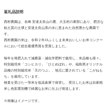
返礼品説明
西村農園は、名峰 安達太良山の麓、大玉村の東部にあり、肥沃な
粘土質の土壌と安達太良山系の水に恵まれた自然豊かな農園で
す。
西村農園の米は、令和２年JAふくしま未来おいしいお米コンクー
ルにおいて総合最優秀賞を受賞しました。
毎年を堆肥入れて減農薬・減化学肥料で栽培し、米品種も様々。
特別栽培米「コシヒカリ」「ひとめぼれ」や、福島県オリジナル
品種の特別栽培米「天のつぶ」、地元に愛されている「こがねも
ち」を栽培しています。
検査を受けた一等米を低温倉庫で保管し、受注したお米は自家精
米し色彩選別機で綺麗なお米に仕上げ発送します。
※画像はイメージです。