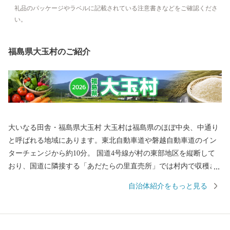
礼品のパッケージやラベルに記載されている注意書きなどをご確認くださ
い。
福島県大玉村のご紹介
大いなる田舎・福島県大玉村 大玉村は福島県のほぼ中央、中通り
と呼ばれる地域にあります。東北自動車道や磐越自動車道のイン
ターチェンジから約10分。 国道4号線が村の東部地区を縦断して
おり、国道に隣接する「あだたらの里直売所」では村内で収穫さ
れた、新鮮な農産物を販売しています。 ◆大玉村はこんな
自治体紹介をもっと見る
村 主な産業は農業です。 安達太良山を源流とする安達太良川、百
日川、杉田川の3つの豊かな流れが水田を潤し、全国に誇れる自慢
のおいしいお米がつくられています。 また、ソバの生産にも取り