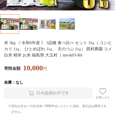
米 3kg 《 令和6年産 》 3品種 食べ比べ セット 3㎏（ コシヒ
カリ 1㎏、 ひとめぼれ 1㎏、 天のつぶ 1㎏） 西村農園 コメ
白米 精米 お米 福島県 大玉村 ｜nm-tk03-R6
10,000
寄附金額
円
在庫：なし
お気に入り
現在お住まいの自治体へ寄附申込いただいた場合、返礼品は贈答され
ません。