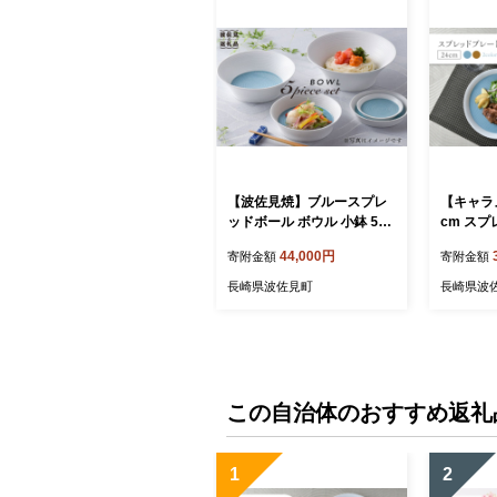
【波佐見焼】ブルースプレ
【キャラ
ッドボール ボウル 小鉢 5点
cm スプ
セット 食器 皿 【一真陶
セット 食
44,000円
寄附金額
寄附金額
苑】 [BB40]
[BB56]
長崎県波佐見町
長崎県波
この自治体のおすすめ返礼
1
2