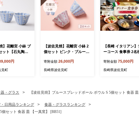
焼】花離宮 小鉢 ブ
【波佐見焼】花離宮 小鉢 2
【長崎 イタリアン】
個セット【石丸陶
個セット ピンク・ブルー
ーコース 食事券 2名
5]
【石丸陶芸】 [LB94]
レミアムコース 【La 
39,000円
26,000円
75,000円
寄附金額
寄附金額
da Casa】 [IG16]
佐見町
長崎県波佐見町
長崎県波佐見町
食器・グラス
【波佐見焼】ブルースプレッドボール ボウル S 5個セット 食器 皿 【
貨・日用品ランキング
食器・グラスランキング
セット 食器 皿 【一真窯】 [BB51]