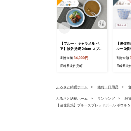
【ブルー・キャラメル ペ
【波佐見
ア】波佐見焼 24cm スプレ
ルー 3
ッドプレート【一真窯】 [B
芸】 [LB9
34,000円
寄附金額
寄附金額
B55]
長崎県波佐見町
長崎県波
ふるさと納税ホーム
雑貨・日用品
ふるさと納税ホーム
ランキング
雑
【波佐見焼】ブルースプレッドボール ボウル S 5個