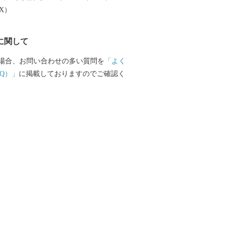
大産地として、全国的にも高いシェアを
EX）
。（すでに皆さまの食卓にも、波佐見で
ものがあるかも！？）窯元、棚田、温泉
に関して
は紹介しきれません。長崎へお越しの際
見町へお立ち寄りください。
場合、お問い合わせの多い質問を
「よく
Q）」
に掲載しておりますのでご確認く