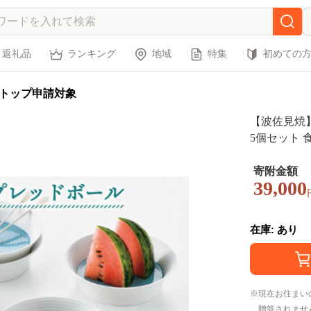
返礼品
ランキング
地域
特集
初めての
トップ申請対象
【波佐見焼】
5個セット 食
寄附金額
39,000
在庫: あり
現在お住まい
贈答されませ