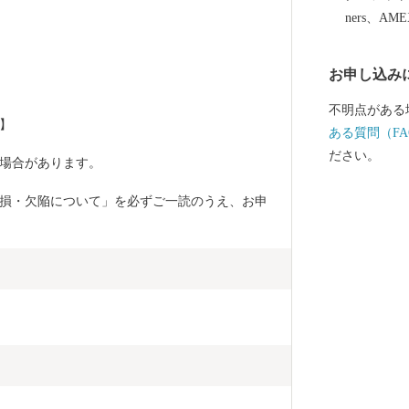
用和食器の一
ners、AM
誇っています
作られたやき
お申し込み
など、ここで
は、ぜひ波佐
不明点がある
】 
ある質問（FA
ださい。
場合があります。 
損・欠陥について」を必ずご一読のうえ、お申