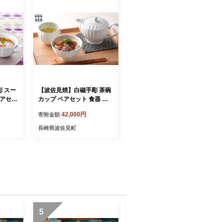
 スー
【波佐見焼】白磁手彫 茶碗
ペアセッ
カップ ペアセット 食器 皿
[BB0
【一真窯】 [BB05]
42,000円
寄附金額
長崎県波佐見町
5
6