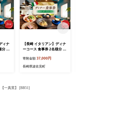
ディナ
【長崎 イタリアン】ディナ
【長崎 イタリアン】ランチ
様分 プ
ーコース 食事券 2名様分 ス
コース 食事券 1名様分【La
Secon
タンダードコース 【La Sec
Seconda Casa】 [IG14]
37,000円
10,000円
寄附金額
寄附金額
onda Casa】 [IG15]
長崎県波佐見町
長崎県波佐見町
一真窯】 [BB51]