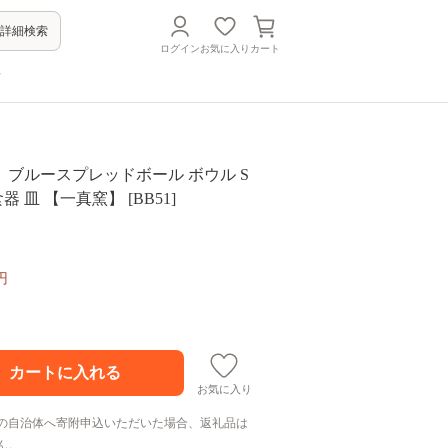
詳細検索
ログイン
お気に入り
カート
方
ブルースプレッドボール ボウル S
器 皿 【一真窯】 [BB51]
円
お気に入り
の自治体へ寄附申込いただいた場合、返礼品は
ん。