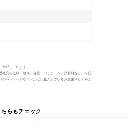
、作成しています。
返礼品の仕様（規格、容量、パッケージ、原材料など）が変
品のパッケージやラベルに記載されている注意書きなどをご
こちらもチェック