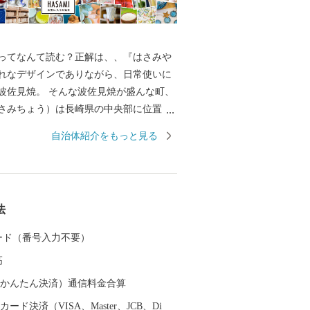
ってなんて読む？正解は、、『はさみや
れなデザインでありながら、日常使いに
波佐見焼。 そんな波佐見焼が盛んな町、
さみちょう）は長崎県の中央部に位置
に囲まれています。 ここでは、日本の棚
自治体紹介をもっと見る
れた「鬼木棚田」にみられるように、豊
かで、お米やお茶、アスパラガスなどの
われているほか、400年の歴史を持つ陶磁
とした「ものづくり」の息吹が根付いて
法
なお多くの窯元が集積する中尾山には世界
り窯跡があり、江戸時代には、ここで焼
 カード（番号入力不要）
わんか碗」が全国に出荷され、当時貴重
高
器を広く普及させるとともに、食文化に
を与えたといわれています。 そして近年
（auかんたん決済）通信料金合算
日本の食卓を彩るおしゃれで機能的な日
ード決済（VISA、Master、JCB、Di