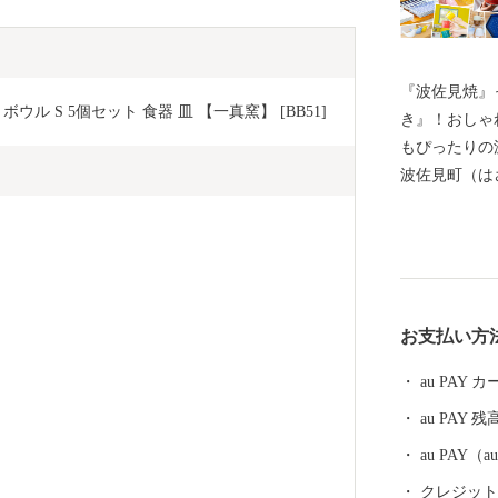
『波佐見焼』
 S 5個セット 食器 皿 【一真窯】 [BB51]
き』！おしゃ
もぴったりの
波佐見町（は
し、四方を山
田百選に選ば
かな自然のな
農畜産業が行
器産業を中心
お支払い方
います。 今
最大規模の登
au PAY
かれた「くら
au PAY 残
品であった磁
も大きな影響
au PAY
においても、
クレジットカ