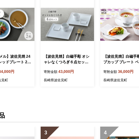
メル】波佐見焼 24
【波佐見焼】白磁手彫 オシ
【波佐見焼】白磁手彫
レッドプレート 2枚
ャレなくつろぎ６点セット
プカップ プレート 
器 皿 【一真窯】
食器 皿【一真窯】 [BB65]
ト 食器 皿 【一真窯】 
34,000円
43,000円
36,000円
寄附金額
寄附金額
1]
佐見町
長崎県波佐見町
長崎県波佐見町
品
3
4