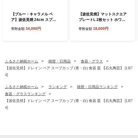
【ブルー・キャラメル ペ
【波佐見焼】マットスクエア
ア】波佐見焼 24cm スプレ
プレートL 2枚セット ホワイ
ッドプレート【一真窯】 [BB
ト・モカグレージュ【陶芸ゆ
34,000円
18,000円
寄附金額
寄附金額
55]
たか】 [VA158]
ふるさと納税ホーム
雑貨・日用品
食器・グラス
【波佐見焼】ドレイン ペア スープカップ (青・白) 食器 皿 【石丸陶芸】 [LB7
4]
ふるさと納税ホーム
ランキング
雑貨・日用品ランキング
食器・グラスランキング
【波佐見焼】ドレイン ペア スープカップ (青・白) 食器 皿 【石丸陶芸】 [LB7
4]