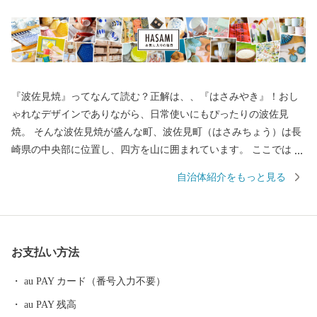
『波佐見焼』ってなんて読む？正解は、、『はさみやき』！おし
ゃれなデザインでありながら、日常使いにもぴったりの波佐見
焼。 そんな波佐見焼が盛んな町、波佐見町（はさみちょう）は長
崎県の中央部に位置し、四方を山に囲まれています。 ここでは、
日本の棚田百選に選ばれた「鬼木棚田」にみられるように、豊か
自治体紹介をもっと見る
な自然のなかで、お米やお茶、アスパラガスなどの農畜産業が行
われているほか、400年の歴史を持つ陶磁器産業を中心とした「も
のづくり」の息吹が根付いています。 今なお多くの窯元が集積す
る中尾山には世界最大規模の登り窯跡があり、江戸時代には、こ
お支払い方法
こで焼かれた「くらわんか碗」が全国に出荷され、当時貴重品で
あった磁器を広く普及させるとともに、食文化にも大きな影響を
au PAY カード（番号入力不要）
与えたといわれています。 そして近年においても、日本の食卓を
au PAY 残高
彩るおしゃれで機能的な日用和食器の一大産地として、全国的に