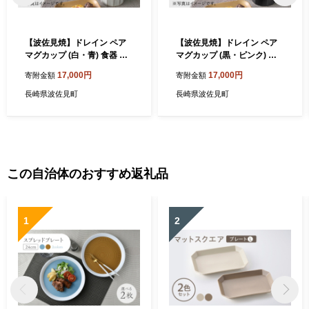
【波佐見焼】ドレイン ペア
【波佐見焼】ドレイン ペア
マグカップ (白・青) 食器 皿
マグカップ (黒・ピンク) 食
【石丸陶芸】 [LB51]
器 皿 【石丸陶芸】 [LB50]
17,000円
17,000円
寄附金額
寄附金額
長崎県波佐見町
長崎県波佐見町
この自治体のおすすめ返礼品
1
2