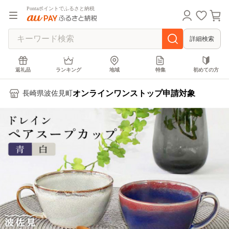
Pontaポイントでふるさと納税
詳細検索
返礼品
ランキング
地域
特集
初めての方
オンラインワンストップ申請対象
長崎県波佐見町