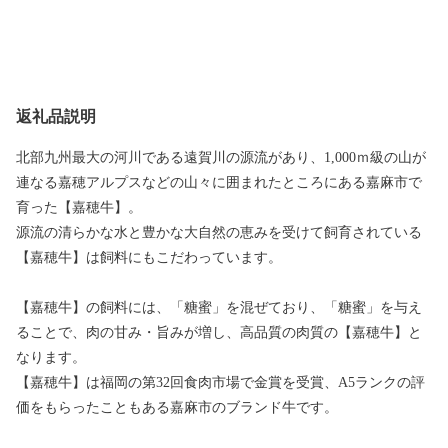
返礼品説明
北部九州最大の河川である遠賀川の源流があり、1,000ｍ級の山が
連なる嘉穂アルプスなどの山々に囲まれたところにある嘉麻市で
育った【嘉穂牛】。
源流の清らかな水と豊かな大自然の恵みを受けて飼育されている
【嘉穂牛】は飼料にもこだわっています。
【嘉穂牛】の飼料には、「糖蜜」を混ぜており、「糖蜜」を与え
ることで、肉の甘み・旨みが増し、高品質の肉質の【嘉穂牛】と
なります。
【嘉穂牛】は福岡の第32回食肉市場で金賞を受賞、A5ランクの評
価をもらったこともある嘉麻市のブランド牛です。