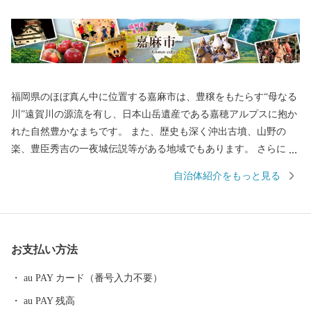
福岡県のほぼ真ん中に位置する嘉麻市は、豊穣をもたらす“母なる
川”遠賀川の源流を有し、日本山岳遺産である嘉穂アルプスに抱か
れた自然豊かなまちです。 また、歴史も深く沖出古墳、山野の
楽、豊臣秀吉の一夜城伝説等がある地域でもあります。 さらに、
自然を生かし丁寧に作られる嘉麻市ならではの特産品は、どれも
自治体紹介をもっと見る
生産者のこだわりが詰まった逸品ばかり。 豊かな自然と深い歴史
が織りなす嘉麻の魅力を絶やさぬよう、まちづくりを推進してま
いります。
お支払い方法
au PAY カード（番号入力不要）
au PAY 残高