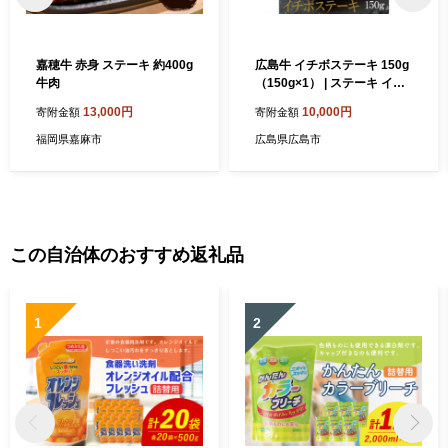
嘉穂牛 赤身 ステーキ 約400g
広島牛 イチボステーキ 150g
牛肉
（150g×1） | ステーキ イチ
ボ 牛肉 希少部位 赤身 広島牛
13,000円
10,000円
寄附金額
寄附金額
国産 グルメ お取り寄せ 人気
福岡県嘉麻市
広島県広島市
この自治体のおすすめ返礼品
1
2