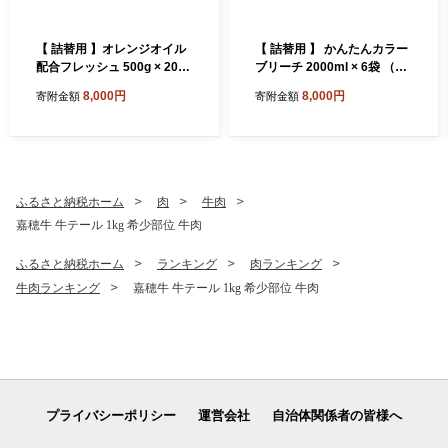
【 詰替用 】オレンジオイル
【 詰替用 】 かんたんカラー
配合フレッシュ 500g × 20袋
ブリーチ 2000ml × 6袋 （合
（合計 10kg ） 台所用 食器
計 12L ） 大容量 酸素系 漂白
8,000円
8,000円
寄附金額
寄附金額
用 洗剤 食器洗い 食器 食器洗
漂白剤 衣料 洋服 布 洗濯 詰
剤 台所洗剤 詰め替え 詰替
替 詰め替え
ふるさと納税ホーム
肉
牛肉
嘉穂牛 牛テール 1kg 希少部位 牛肉
ふるさと納税ホーム
ランキング
肉ランキング
牛肉ランキング
嘉穂牛 牛テール 1kg 希少部位 牛肉
プライバシーポリシー
運営会社
自治体関係者の皆様へ