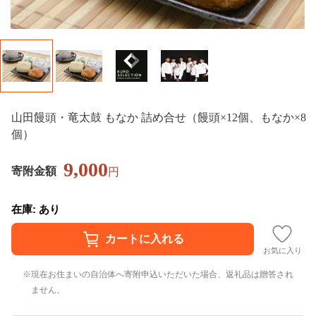
山田饅頭・竜太鼓 もなか 詰め合せ（饅頭×12個、もなか×8
個）
9,000
寄附金額
円
在庫: あり
お気に入り
現在お住まいの自治体へ寄附申込いただいた場合、返礼品は贈答され
ません。