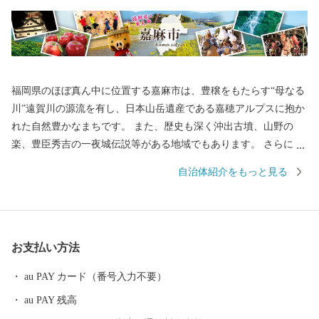
福岡県のほぼ真ん中に位置する嘉麻市は、豊穣をもたらす“母なる
川”遠賀川の源流を有し、日本山岳遺産である嘉穂アルプスに抱か
れた自然豊かなまちです。 また、歴史も深く沖出古墳、山野の
楽、豊臣秀吉の一夜城伝説等がある地域でもあります。 さらに、
自然を生かし丁寧に作られる嘉麻市ならではの特産品は、どれも
自治体紹介をもっと見る
生産者のこだわりが詰まった逸品ばかり。 豊かな自然と深い歴史
が織りなす嘉麻の魅力を絶やさぬよう、まちづくりを推進してま
いります。
お支払い方法
au PAY カード（番号入力不要）
au PAY 残高