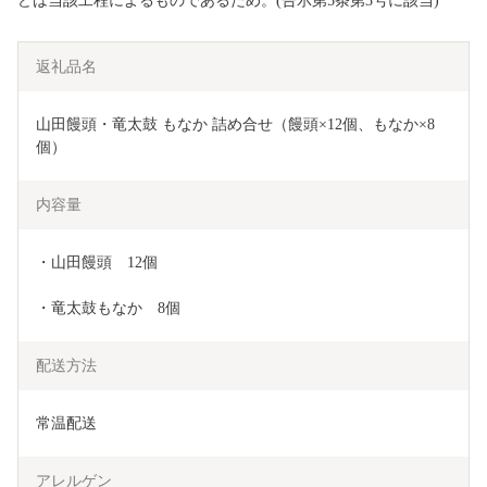
どは当該工程によるものであるため。(告示第5条第3号に該当)
返礼品名
山田饅頭・竜太鼓 もなか 詰め合せ（饅頭×12個、もなか×8
個）
内容量
・山田饅頭　12個
・竜太鼓もなか　8個
配送方法
常温配送
アレルゲン