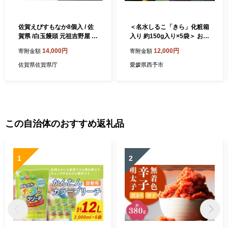
佐賀えびすもなか8個入 / 佐
＜名水しるこ「きら」化粧箱
賀県 /白玉饅頭 元祖吉野屋 [4
入り 約150g入り×5袋＞ おし
1AACQ007]
るこ オシルコ お汁粉 御汁粉
14,000円
12,000円
寄附金額
寄附金額
お菓子 和菓子 スイーツ こだ
わり ギフト 贈答 お礼 御礼
佐賀県佐賀県庁
愛媛県西予市
詰め合わせ 詰め合せ 詰合せ
セット 山田屋まんじゅう 愛
媛県 西予市【常温】
この自治体のおすすめ返礼品
1
2