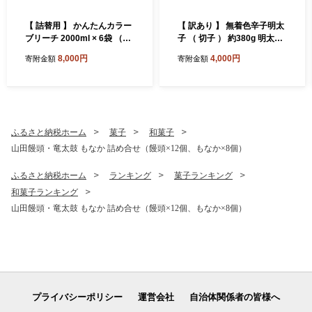
【 詰替用 】 かんたんカラー
【 訳あり 】 無着色辛子明太
ブリーチ 2000ml × 6袋 （合
子 （ 切子 ） 約380g 明太子
計 12L ） 大容量 酸素系 漂白
辛子明太子 辛子 めんたいこ
8,000円
4,000円
寄附金額
寄附金額
漂白剤 衣料 洋服 布 洗濯 詰
無着色 たらこ ご飯 ご飯のお
替 詰め替え
供 おつまみ おかず スケソウ
ダラ 冷凍 海鮮
ふるさと納税ホーム
菓子
和菓子
山田饅頭・竜太鼓 もなか 詰め合せ（饅頭×12個、もなか×8個）
ふるさと納税ホーム
ランキング
菓子ランキング
和菓子ランキング
山田饅頭・竜太鼓 もなか 詰め合せ（饅頭×12個、もなか×8個）
プライバシーポリシー
運営会社
自治体関係者の皆様へ