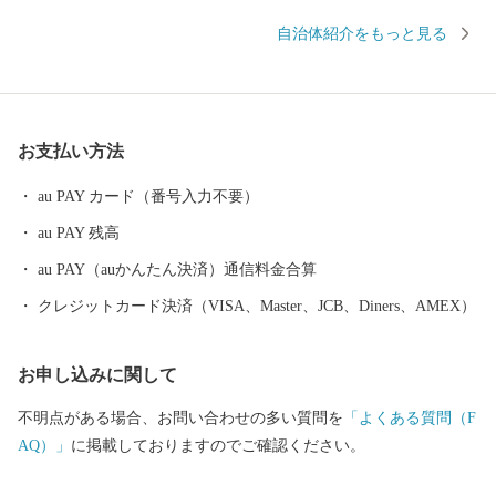
頭の歌と踊りが、世代を超えて八尾の人々を熱くさせます。 なか
自治体紹介をもっと見る
でも、「河内音頭発祥の地」と伝わる常光寺の正調河内音頭は、
室町時代、常光寺再建の折に木材を旧大和川から運んだときに歌
われた木遣り音頭がルーツとされています。流し節とも言われ、
ゆったりと語りかける情緒あふれるその音頭は、現在では常光寺
お支払い方法
でしか聞くことができません。 また、夏の風物詩として毎年9月
上旬に盛大に開催される八尾河内音頭まつり。河内音頭グランプ
au PAY カード（番号入力不要）
リや大盆踊り大会などが行われ、河内音頭一色のまつりは多くの
au PAY 残高
市民で賑わいます。 ＜歴史遺産のまち＞ 八尾市はゆたかな歴史や
文化財を有するまちです。市東部にある高安山山ろくは、地元で
au PAY（auかんたん決済）通信料金合算
「やまんねき」と呼ばれ、古くから人々が暮らす里山であり、歴
クレジットカード決済（VISA、Master、JCB、Diners、AMEX）
史遺産の宝庫です。なかでも、中河内最大の前方後円墳の心合寺
山（しおんじやま）古墳や、200基以上もの横穴式石室墳が集中す
お申し込みに関して
る「高安千塚（たかやすせんづか）古墳群」」は全国的にも知ら
れています。 ＜ものづくりのまち＞ 中小企業を中心に、高度な技
不明点がある場合、お問い合わせの多い質問を
「よくある質問（F
術力と製品開発力を誇る「ものづくりのまち」です。 全国トップ
AQ）」
に掲載しておりますのでご確認ください。
シェアの出荷額で伝統ある歯ブラシ生産をはじめ、金属製品や電
子機器など最先端技術に至るまで、匠の技が光ります。 製造品出