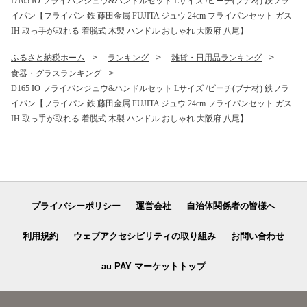
D165 IO フライパンジュウ&ハンドルセット Lサイズ /ビーチ(ブナ材) 鉄フラ
礼品】
品】
イパン【フライパン 鉄 藤田金属 FUJITA ジュウ 24cm フライパンセット ガス
IH 取っ手が取れる 着脱式 木製 ハンドル おしゃれ 大阪府 八尾】
ふるさと納税ホーム
ランキング
雑貨・日用品ランキング
食器・グラスランキング
D165 IO フライパンジュウ&ハンドルセット Lサイズ /ビーチ(ブナ材) 鉄フラ
イパン【フライパン 鉄 藤田金属 FUJITA ジュウ 24cm フライパンセット ガス
IH 取っ手が取れる 着脱式 木製 ハンドル おしゃれ 大阪府 八尾】
プライバシーポリシー
運営会社
自治体関係者の皆様へ
利用規約
ウェブアクセシビリティの取り組み
お問い合わせ
au PAY マーケットトップ