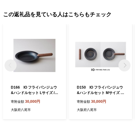
荷額は、府内で4番目（平成26年工業統計調査）の規模となり、ま
すます活力にあふれています。 八尾の特産 ＜八尾えだまめ＞ 八
この返礼品を見ている人はこちらもチェック
尾えだまめは、生産地と大消費地が隣接しているため、鮮度良好
に加え、完熟の状態で出荷できることで粒が大きく、実がしまっ
ていて甘みがあるのが特徴です。近畿有数の収穫量を誇ります。
＜八尾若ごぼう＞ 全国でもトップクラスの出荷量で、食物繊維や
鉄分、カルシウム、ルチンを多く含み、健康食材としても注目を
浴びています。「葉ごぼう」とも呼ばれ、葉・茎・根を丸ごと食
べることができます。しゃきしゃきとした歯ざわりとほのかな苦
味が食卓に春を運びます。
D166 IO フライパンジュウ
D150 IO フライパンジュウ
&ハンドルセット Lサイズ /ウ
&ハンドルセット Mサイズ /
ォルナット(クルミ材) 鉄フラ
ウォルナット(クルミ材) 鉄フ
30,000円
30,000円
寄附金額
寄附金額
イパン【フライパン 鉄 藤田
ライパン【フライパン 鉄 藤
金属 FUJITA ジュウ 24cm フ
田金属 FUJITA ジュウ 20cm
大阪府八尾市
大阪府八尾市
ライパンセット ガス IH 取っ
フライパンセット ガス IH 取
手が取れる 着脱式 木製 ハン
っ手が取れる 着脱式 木製 ハ
ドル おしゃれ 大阪府 八尾】
ンドル おしゃれ 大阪府 八
尾】