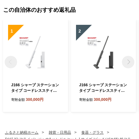
この自治体のおすすめ返礼品
1
2
J166 シャープ ステーション
J166 シャープ ステーション
タイプ コードレススティッ
タイプ コードレススティッ
ク掃除機 EC-CR1-W(ホワイ
ク掃除機 EC-CR1-H(グレー
300,000円
300,000円
寄附金額
寄附金額
ト系)【シャープ 電化製品 家
系)【シャープ 電化製品 家電
電 生活家電 コードレス ステ
生活家電 コードレス スティ
ィック クリーナー 掃除機 紙
ック クリーナー 掃除機 紙パ
パック ステーション ラクテ
ック ステーション ラクティ
ィブエア 薄型 自動ごみ収集
ブエア 薄型 自動ごみ収集 吸
吸引力 絡まない ハンディ 新
引力 絡まない ハンディ 新生
ふるさと納税ホーム
雑貨・日用品
食器・グラス
生活 正規品 大阪府 八尾市 返
活 正規品 大阪府 八尾市 返礼