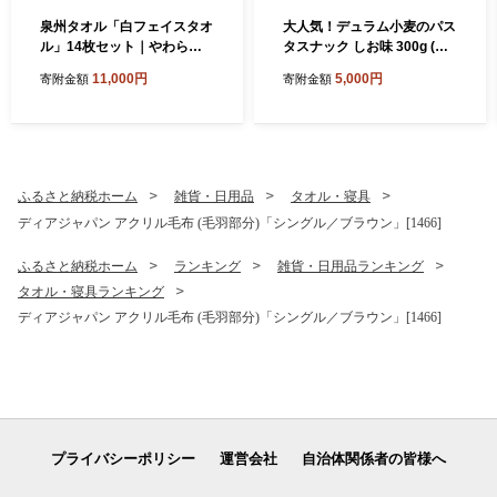
泉州タオル「白フェイスタオ
大人気！デュラム小麦のパス
ル」14枚セット｜やわらか
タスナック しお味 300g (約5
フェイスタオル セット 吸水
4個装) | お菓子 スナック菓子
11,000円
5,000円
寄附金額
寄附金額
性 普段使い 泉州タオル [381
個包装 パスタ スナック 塩味
0]
しお味 おやつ おつまみ 晩酌
おかし スナック菓子 詰め合
わせ[4641]
ふるさと納税ホーム
雑貨・日用品
タオル・寝具
ディアジャパン アクリル毛布 (毛羽部分)「シングル／ブラウン」[1466]
ふるさと納税ホーム
ランキング
雑貨・日用品ランキング
タオル・寝具ランキング
ディアジャパン アクリル毛布 (毛羽部分)「シングル／ブラウン」[1466]
プライバシーポリシー
運営会社
自治体関係者の皆様へ