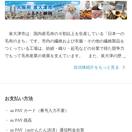
泉大津市は、国内産毛布の９割以上を生産している「日本一の
毛布のまち」です。市内の繊維および衣服・その他の繊維製品を
つくっている工場は、紡績・織り・起毛などの分業で得た競争力
でもって毛布産業の発展を支えています。 また、泉大津の歴史
は古く、奈良時代には府中におかれた国の役所の外港として栄え
自治体紹介をもっと見る
ていました。交通の要として人の往来も多く、随筆や紀行の中に
も、「小津の泊」「小津の浦なる岸の松原」「大津の浦」の名で
登場する名勝の地です。 昭和17年4月1日に市制を施行、泉大津
市と改称。大阪府の南部に位置し、北部・東部は高石市と和泉
お支払い方法
市、南部は大津川を境として泉北郡忠岡町と隣接しています。西
北部は大阪湾に面し、はるかに六甲山、淡路島を望むことができ
au PAY カード（番号入力不要）
ます。市内全域がほぼ平坦で、市街化区域になっています。
au PAY 残高
au PAY（auかんたん決済）通信料金合算