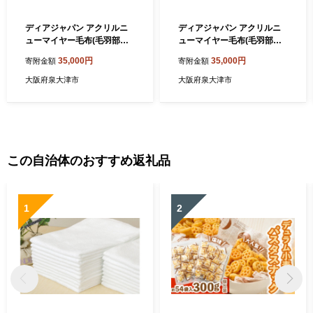
ディアジャパン アクリルニ
ディアジャパン アクリルニ
ューマイヤー毛布(毛羽部分)
ューマイヤー毛布(毛羽部分)
パープル｜ブランケット 快
グリーン｜ブランケット 快
35,000円
35,000円
寄附金額
寄附金額
眠 快適 熟睡 睡眠 洗える 洗
眠 快適 熟睡 睡眠 洗える 洗
濯可能 丸洗い可能 [4531]
濯可能 丸洗い可能 [4532]
大阪府泉大津市
大阪府泉大津市
この自治体のおすすめ返礼品
1
2