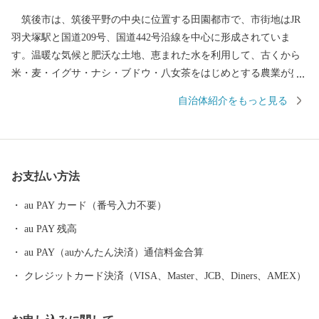
筑後市は、筑後平野の中央に位置する田園都市で、市街地はJR
羽犬塚駅と国道209号、国道442号沿線を中心に形成されていま
す。温暖な気候と肥沃な土地、恵まれた水を利用して、古くから
米・麦・イグサ・ナシ・ブドウ・八女茶をはじめとする農業が盛
んに行われてきました。また、交通の便の良さを生かして企業誘
自治体紹介をもっと見る
致にも力を入れ、たくさんの製造業企業が立地しています。 平
成28年には九州新幹線筑後船小屋駅西側に福岡ソフトバンクホー
クスファーム本拠地である「HAWKSベースボールパーク筑後」が
開業。駅周辺には県営筑後広域公園や芸術文化交流施設「九州芸
お支払い方法
文館」等の整備も進み、筑後地域の玄関口として発展を続けてい
ます。
au PAY カード（番号入力不要）
au PAY 残高
au PAY（auかんたん決済）通信料金合算
クレジットカード決済（VISA、Master、JCB、Diners、AMEX）