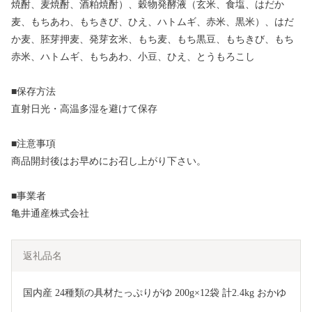
焼酎、麦焼酎、酒粕焼酎）、穀物発酵液（玄米、食塩、はだか
麦、もちあわ、もちきび、ひえ、ハトムギ、赤米、黒米）、はだ
か麦、胚芽押麦、発芽玄米、もち麦、もち黒豆、もちきび、もち
赤米、ハトムギ、もちあわ、小豆、ひえ、とうもろこし
■保存方法
直射日光・高温多湿を避けて保存
■注意事項
商品開封後はお早めにお召し上がり下さい。
■事業者
亀井通産株式会社
返礼品名
国内産 24種類の具材たっぷりがゆ 200g×12袋 計2.4kg おかゆ