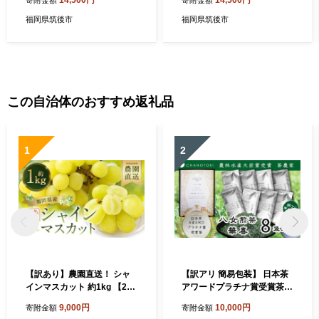
14,500円
14,500円
寄附金額
寄附金額
福岡県筑後市
福岡県筑後市
この自治体のおすすめ返礼品
1
2
【訳あり】農園直送！ シャ
【訳アリ 簡易包装】 日本茶
インマスカット 約1kg 【202
アワードプラチナ賞受賞茶
6年9月上旬から10月上旬発
八女茶農家が自宅で飲むお茶
9,000円
10,000円
寄附金額
寄附金額
送予定】 ぶどう マスカット
「煎茶 華喜 hanayagi」 80g