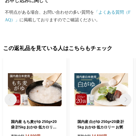
お申し込みに関して
不明点がある場合、お問い合わせの多い質問を
「よくある質問（F
AQ）」
に掲載しておりますのでご確認ください。
この返礼品を見ている人はこちらもチェック
国内産 もち麦がゆ 250g×20
国内産 白がゆ 250g×20袋 計
袋 計5kg おかゆ 低カロリー
5kg おかゆ 低カロリー お粥
お粥 もち麦