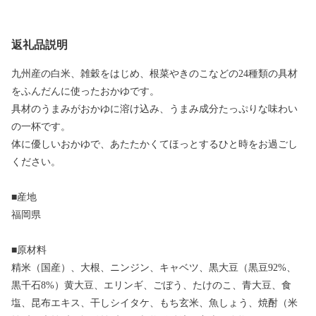
返礼品説明
九州産の白米、雑穀をはじめ、根菜やきのこなどの24種類の具材
をふんだんに使ったおかゆです。
具材のうまみがおかゆに溶け込み、うまみ成分たっぷりな味わい
の一杯です。
体に優しいおかゆで、あたたかくてほっとするひと時をお過ごし
ください。
■産地
福岡県
■原材料
精米（国産）、大根、ニンジン、キャベツ、黒大豆（黒豆92%、
黒千石8%）黄大豆、エリンギ、ごぼう、たけのこ、青大豆、食
塩、昆布エキス、干しシイタケ、もち玄米、魚しょう、焼酎（米