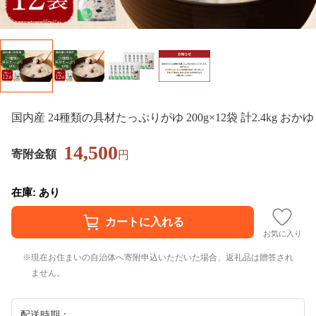
国内産 24種類の具材たっぷりがゆ 200g×12袋 計2.4kg おかゆ
14,500
寄附金額
円
在庫: あり
お気に入り
現在お住まいの自治体へ寄附申込いただいた場合、返礼品は贈答され
ません。
配送時期：