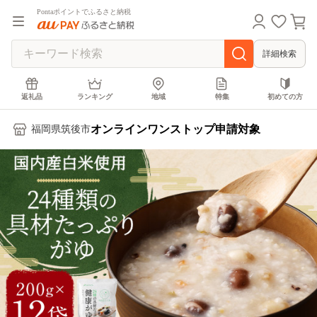
Pontaポイントでふるさと納税
詳細検索
返礼品
ランキング
地域
特集
初めての方
オンラインワンストップ申請対象
福岡県筑後市