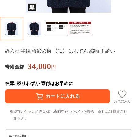
綿入れ 半纏 板締め柄 【黒】 はんてん 織物 手縫い
34,000
寄附金額
円
在庫: 残りわずか 寄付はお早めに
お気に入り
現在お住まいの自治体へ寄附申込いただいた場合、返礼品は贈答され
ません。
配送時期：