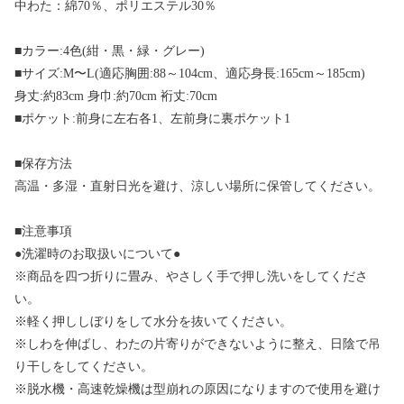
中わた：綿70％、ポリエステル30％
■カラー:4色(紺・黒・緑・グレー)
■サイズ:M〜L(適応胸囲:88～104cm、適応身長:165cm～185cm)
身丈:約83cm 身巾:約70cm 裄丈:70cm
■ポケット:前身に左右各1、左前身に裏ポケット1
■保存方法
高温・多湿・直射日光を避け、涼しい場所に保管してください。
■注意事項
●洗濯時のお取扱いについて●
※商品を四つ折りに畳み、やさしく手で押し洗いをしてくださ
い。
※軽く押ししぼりをして水分を抜いてください。
※しわを伸ばし、わたの片寄りができないように整え、日陰で吊
り干しをしてください。
※脱水機・高速乾燥機は型崩れの原因になりますので使用を避け