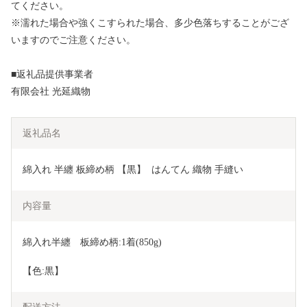
てください。
※濡れた場合や強くこすられた場合、多少色落ちすることがござ
いますのでご注意ください。
■返礼品提供事業者
有限会社 光延織物
返礼品名
綿入れ 半纏 板締め柄 【黒】  はんてん 織物 手縫い
内容量
綿入れ半纏　板締め柄:1着(850g)
【色:黒】