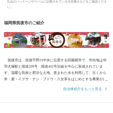
礼品のパッケージやラベルに記載されている注意書きなどをご確認くださ
い。
福岡県筑後市のご紹介
筑後市は、筑後平野の中央に位置する田園都市で、市街地はJR
羽犬塚駅と国道209号、国道442号沿線を中心に形成されていま
す。温暖な気候と肥沃な土地、恵まれた水を利用して、古くから
米・麦・イグサ・ナシ・ブドウ・八女茶をはじめとする農業が盛
んに行われてきました。また、交通の便の良さを生かして企業誘
自治体紹介をもっと見る
致にも力を入れ、たくさんの製造業企業が立地しています。 平
成28年には九州新幹線筑後船小屋駅西側に福岡ソフトバンクホー
クスファーム本拠地である「HAWKSベースボールパーク筑後」が
開業。駅周辺には県営筑後広域公園や芸術文化交流施設「九州芸