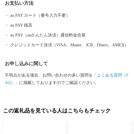
お支払い方法
文館」等の整備も進み、筑後地域の玄関口として発展を続けてい
ます。
au PAY カード（番号入力不要）
au PAY 残高
au PAY（auかんたん決済）通信料金合算
クレジットカード決済（VISA、Master、JCB、Diners、AMEX）
お申し込みに関して
不明点がある場合、お問い合わせの多い質問を
「よくある質問（F
AQ）」
に掲載しておりますのでご確認ください。
この返礼品を見ている人はこちらもチェック