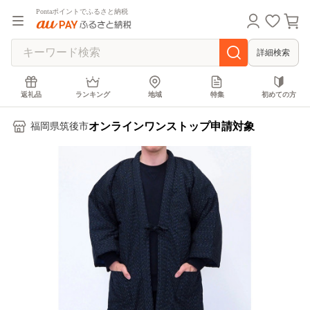
Pontaポイントでふるさと納税
詳細検索
返礼品
ランキング
地域
特集
初めての方
オンラインワンストップ申請対象
福岡県筑後市