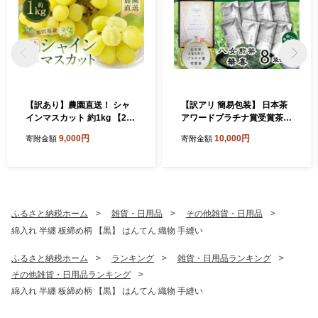
【訳あり】農園直送！ シャ
【訳アリ 簡易包装】 日本茶
インマスカット 約1kg 【202
アワードプラチナ賞受賞茶
6年9月上旬から10月上旬発
八女茶農家が自宅で飲むお茶
9,000円
10,000円
寄附金額
寄附金額
送予定】 ぶどう マスカット
「煎茶 華喜 hanayagi」 80g
果物 フルーツ
×8袋 お茶 日本茶 緑茶 八女
茶 煎茶
ふるさと納税ホーム
雑貨・日用品
その他雑貨・日用品
綿入れ 半纏 板締め柄 【黒】 はんてん 織物 手縫い
ふるさと納税ホーム
ランキング
雑貨・日用品ランキング
その他雑貨・日用品ランキング
綿入れ 半纏 板締め柄 【黒】 はんてん 織物 手縫い