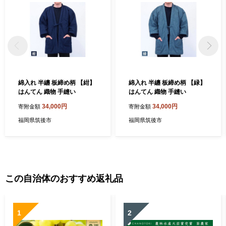
綿入れ 半纏 板締め柄 【紺】
綿入れ 半纏 板締め柄 【緑】
はんてん 織物 手縫い
はんてん 織物 手縫い
34,000円
34,000円
寄附金額
寄附金額
福岡県筑後市
福岡県筑後市
この自治体のおすすめ返礼品
1
2