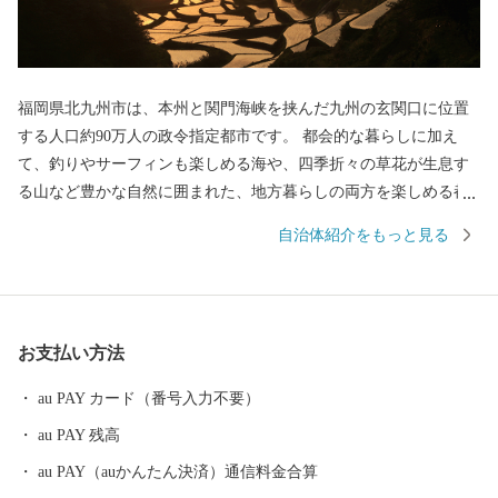
福岡県北九州市は、本州と関門海峡を挟んだ九州の玄関口に位置
する人口約90万人の政令指定都市です。 都会的な暮らしに加え
て、釣りやサーフィンも楽しめる海や、四季折々の草花が生息す
る山など豊かな自然に囲まれた、地方暮らしの両方を楽しめる都
市です。 関門海峡ふぐ刺身・シャボン玉石けん・肉うどん・辛子
自治体紹介をもっと見る
明太子など本市ならではの返礼品に加え、黒毛和牛・ウナギ・カ
ニなど全国的に人気の返礼品も豊富に揃えています。 ふるさと納
税を通じて、ぜひ北九州市の魅力をご体感ください！
お支払い方法
au PAY カード（番号入力不要）
au PAY 残高
au PAY（auかんたん決済）通信料金合算