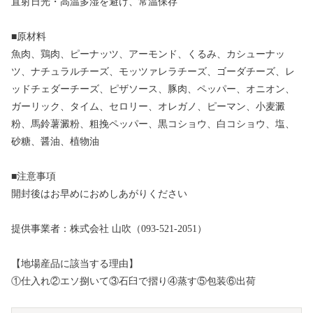
直射日光・高温多湿を避け、常温保存
■原材料
魚肉、鶏肉、ピーナッツ、アーモンド、くるみ、カシューナッ
ツ、ナチュラルチーズ、モッツァレラチーズ、ゴーダチーズ、レ
ッドチェダーチーズ、ピザソース、豚肉、ペッパー、オニオン、
ガーリック、タイム、セロリー、オレガノ、ピーマン、小麦澱
粉、馬鈴薯澱粉、粗挽ペッパー、黒コショウ、白コショウ、塩、
砂糖、醤油、植物油
■注意事項
開封後はお早めにおめしあがりください
提供事業者：株式会社 山吹（093-521-2051）
【地場産品に該当する理由】
①仕入れ②エソ捌いて③石臼で摺り④蒸す⑤包装⑥出荷