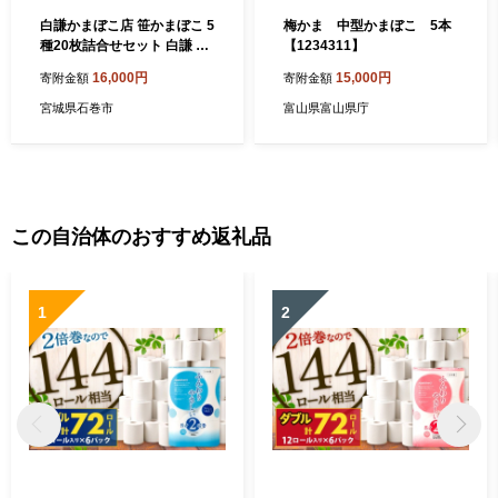
白謙かまぼこ店 笹かまぼこ 5
梅かま 中型かまぼこ 5本
種20枚詰合せセット 白謙 蒲
【1234311】
鉾 かまぼこ 笹蒲鉾 揚げ蒲鉾
16,000円
15,000円
寄附金額
寄附金額
宮城県 石巻市 宮城 石巻
宮城県石巻市
富山県富山県庁
この自治体のおすすめ返礼品
1
2