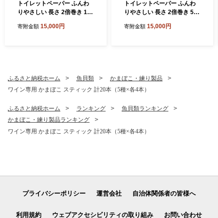
トイレットペーパー ふんわ
トイレットペーパー ふんわ
りやさしい 長さ 2倍巻き 100
りやさしい 長さ 2倍巻き 50
ｍ シングル 計72個 日本製
ｍ ダブル 計72個 日本製 防
15,000円
15,000円
寄附金額
寄附金額
防災
災
ふるさと納税ホーム
魚貝類
かまぼこ・練り製品
ワイン専用 かまぼこ スティック 計20本（5種×各4本）
ふるさと納税ホーム
ランキング
魚貝類ランキング
かまぼこ・練り製品ランキング
ワイン専用 かまぼこ スティック 計20本（5種×各4本）
プライバシーポリシー
運営会社
自治体関係者の皆様へ
利用規約
ウェブアクセシビリティの取り組み
お問い合わせ