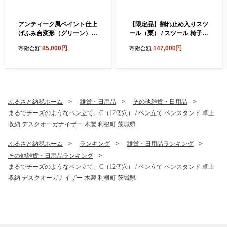
アンティーク風ペイント仕上
【限定品】割れ止め入りスツ
げふみ台変形（グリーン） /
ール（栗） / スツール 椅子
踏み台 ふみ台 ステップ台 木
いす イス 家具 木工品 木製
85,000円
147,000円
寄附金額
寄附金額
製 木工品 家具
ふるさと納税ホーム
雑貨・日用品
その他雑貨・日用品
まるでチーズのようなペン立て。C（12個穴） / ペン立て ペンスタンド 卓上
収納 デスクオーガナイザー 木製 利根町 茨城県
ふるさと納税ホーム
ランキング
雑貨・日用品ランキング
その他雑貨・日用品ランキング
まるでチーズのようなペン立て。C（12個穴） / ペン立て ペンスタンド 卓上
収納 デスクオーガナイザー 木製 利根町 茨城県