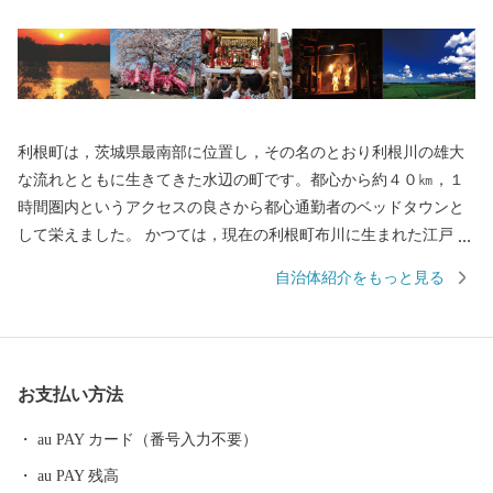
利根町は，茨城県最南部に位置し，その名のとおり利根川の雄大
な流れとともに生きてきた水辺の町です。都心から約４０㎞，１
時間圏内というアクセスの良さから都心通勤者のベッドタウンと
して栄えました。 かつては，現在の利根町布川に生まれた江戸末
期の医師，赤松宗旦が，利根川流域の歴史や生活，伝説・地理等
自治体紹介をもっと見る
を描いた『利根川図志』を，ここ利根町で完成させたほか，日本
の民俗学の父・柳田國男が多感な少年期を過ごした町としても知
られています。 また，江戸時代を代表する俳人，古田月船や小林
一茶もたびたび利根町を訪れていたそうで，現在でも町内の神社
お支払い方法
には，小林一茶直筆の句が彫られた石碑などが残されています。
町内には，利根川堤防上に，全長850ｍに渡って整備され，春には
au PAY カード（番号入力不要）
見事な桜のトンネルとなる「桜づつみ」や夏になると，親水公園
au PAY 残高
の古代ハスの花が咲き誇ります。そして，秋には水田の稲穂が一