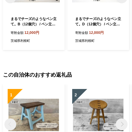
まるでチーズのようなペン立
まるでチーズのようなペン立
て。B（12個穴） / ペン立て
て。D（12個穴） / ペン立て
ペンスタンド 卓上収納 デス
ペンスタンド 卓上収納 デス
12,000円
12,000円
寄附金額
寄附金額
クオーガナイザー 木製 利根
クオーガナイザー 木製 利根
町 茨城県
町 茨城県
茨城県利根町
茨城県利根町
この自治体のおすすめ返礼品
1
2