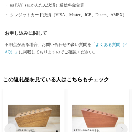
面黄金色に実り，冬の早朝の利根川は幻想的な風景を見せてくれ
au PAY（auかんたん決済）通信料金合算
るなど，四季折々で移り変わる自然風景が町を彩ります。 ほかに
クレジットカード決済（VISA、Master、JCB、Diners、AMEX）
も，鎌倉時代にタイムスリップしたような雰囲気を残す鎌倉街道
や，関東最古の水神様とされる「こうもう神社」をはじめとする
お申し込みに関して
神社仏閣など，歴史的に貴重な史跡や文化財などが多数あるほ
か，利根川土手沿いあるアットホームな乗馬クラブで，利根川土
不明点がある場合、お問い合わせの多い質問を
「よくある質問（F
手や田園風景など美しいロケーションの中，乗馬体験を楽しむこ
AQ）」
に掲載しておりますのでご確認ください。
ともできます。 豊かな自然と共に，町の随所で歴史とロマンを感
じることができる利根町へ，ぜひ，お越しください。 【お問い合
わせ先】 利根町ふるさと納税事務局 TEL：050-3146-0801（平日9:
00～18:00） FAX：050-3488-0889 E-mail：tone@furusato-bpo.com
この返礼品を見ている人はこちらもチェック