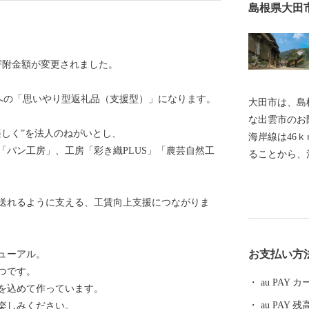
島根県大田
り寄附金額が変更されました。
への「思いやり型返礼品（支援型）」になります。
大田市は、島
な出雲市のお
楽しく”を法人のねがいとし、
海岸線は46
「パン工房」、工房「彩き織PLUS」「農芸自然工
ることから、
海水浴、釣り
ます。 また
送れるように支える、工賃向上支援につながりま
国立公園に属
界遺産「石見
化・自然など
お支払い方
ューアル。
力あるまちづ
つです。
進にも力を入
au PAY
を込めて作っています。
au PAY 残
楽しみください。