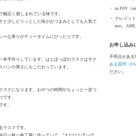
au PAY
さで幅広く親しまれている味です。
クレジットカ
さと少しピリッとした味がおつまみとしても人気で
ners、AM
シーな香りがティータイムにぴったりです。
お申し込み
不明点がある
一本手作りしています。はとぽっぽのラスクはサク
ある質問（FA
スパンの厚さにもこだわっています。
ださい。
ラスクになります。おやつの時間やちょっと一息つ
つです。
です。
るラスクです。
毎日一枚一枚丁寧に作っていて、”まだはとぽっぽ