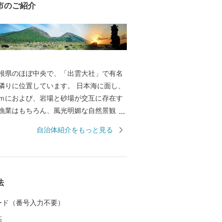
市のご紹介
根県のほぼ中央で、「出雲大社」で有名
隣りに位置しています。 日本海に面し、
ｋｍにおよび、岩場と砂場が交互に存在す
漁業はもちろん、風光明媚な自然景観、
、マリンスポーツなどの観光に適してい
自治体紹介をもっと見る
世界遺産となった石見銀山遺跡、大山隠岐
する三瓶山や多くの温泉があります。 世
銀山遺跡」をシンボルに産業・歴史・文
豊富にある地域特性を活かしながら、魅
法
くりに取り組んでいます。移住・定住促
れています！
 カード（番号入力不要）
高