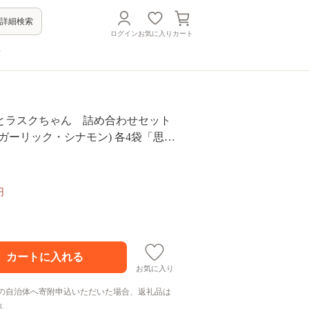
詳細検索
ログイン
お気に入り
カート
方
とラスクちゃん 詰め合わせセット
ガーリック・シナモン) 各4袋「思い
品（支援型）」【フランスパン ラス
 ガーリック シナモン おやつ ギフト
】
円
お気に入り
の自治体へ寄附申込いただいた場合、返礼品は
ん。