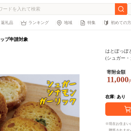
返礼品
ランキング
地域
特集
初めての
ップ申請対象
はとぽっぽ
(シュガー・
やり型返礼
ク シュガー
寄附金額
11,000
プレゼント
在庫: あり
現在お住まい
贈答されませ