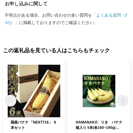
お申し込みに関して
が、地域の人々が伝統を守ろうと、近年復活し、活動を続けてい
ます。 ※1 岐阜県 統計課「令和3年岐阜県人口動態統計調査」デ
不明点がある場合、お問い合わせの多い質問を
「よくある質問（F
ータより
AQ）」
に掲載しておりますのでご確認ください。
この返礼品を見ている人はこちらもチェック
国産バナナ 「NEXT716」 ６
HAMANAKO りき バナナ
本セット
箱入り 5本(各160~190g)【1