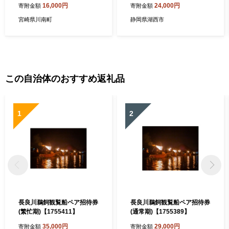
525861】
16,000円
24,000円
寄附金額
寄附金額
宮崎県川南町
静岡県湖西市
この自治体のおすすめ返礼品
1
2
長良川鵜飼観覧船ペア招待券
長良川鵜飼観覧船ペア招待券
(繁忙期)【1755411】
(通常期)【1755389】
35,000円
29,000円
寄附金額
寄附金額