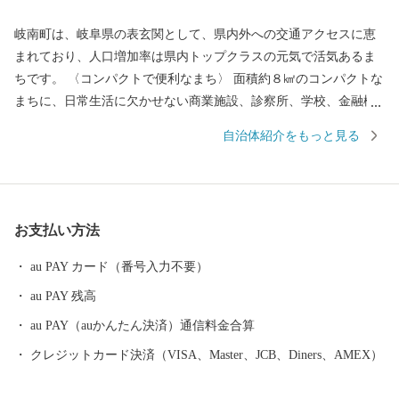
岐南町は、岐阜県の表玄関として、県内外への交通アクセスに恵
まれており、人口増加率は県内トップクラスの元気で活気あるま
ちです。 〈コンパクトで便利なまち〉 面積約８㎢のコンパクトな
まちに、日常生活に欠かせない商業施設、診察所、学校、金融機
関などがそろっており、利便性の高さが自慢です。 〈若さあふれ
自治体紹介をもっと見る
るまち〉 岐南町の出生率は岐阜県内でNO.１（※1）。乳幼児を持
つ保護者が親子で利用できる子育てサロンでの相談受付・育児講
座や、岐阜県内初の小中学校の給食費無料化、中学校卒業までの
医療費無料など、切れ目のない子育てサポートを行っています。
お支払い方法
〈伝統野菜「徳田ねぎ」〉 伝統野菜である「徳田ねぎ」は１００
年程前から作られ、生産農家が４０軒ほどのとても希少なねぎ
au PAY カード（番号入力不要）
で、飛騨・美濃伝統野菜に指定されています。白根から葉まで癖
au PAY 残高
が少なく柔らかで、丸ごと食べられるのが特徴です。徳田ねぎを
モチーフにして生まれたまちのマスコットキャラクター「ねぎっ
au PAY（auかんたん決済）通信料金合算
ちょ」も大人気です。 〈伝統芸能「伏屋の獅子芝居」〉 他の地域
クレジットカード決済（VISA、Master、JCB、Diners、AMEX）
にはない貴重な芸能で、岐阜県重要無形民俗文化財に登録されて
いる「伏屋の獅子芝居」は、一時消滅の危機に面していました