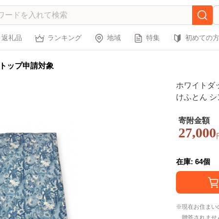
返礼品
ランキング
地域
特集
初めての
トップ申請対象
ホワイトダッ
けふとん シン
色 FNU011 [
寄附金額
27,000
在庫: 64個
現在お住まい
贈答されませ