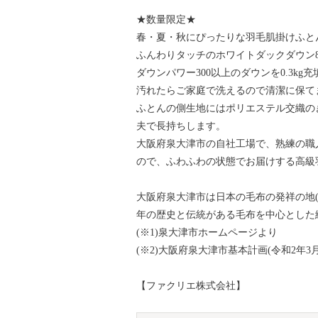
★数量限定★
春・夏・秋にぴったりな羽毛肌掛けふと
ふんわりタッチのホワイトダックダウン8
ダウンパワー300以上のダウンを0.3k
汚れたらご家庭で洗えるので清潔に保て
ふとんの側生地にはポリエステル交織の
夫で長持ちします。
大阪府泉大津市の自社工場で、熟練の職
ので、ふわふわの状態でお届けする高級
大阪府泉大津市は日本の毛布の発祥の地(※1
年の歴史と伝統がある毛布を中心とした
(※1)泉大津市ホームページより
(※2)大阪府泉大津市基本計画(令和2年3
【ファクリエ株式会社】