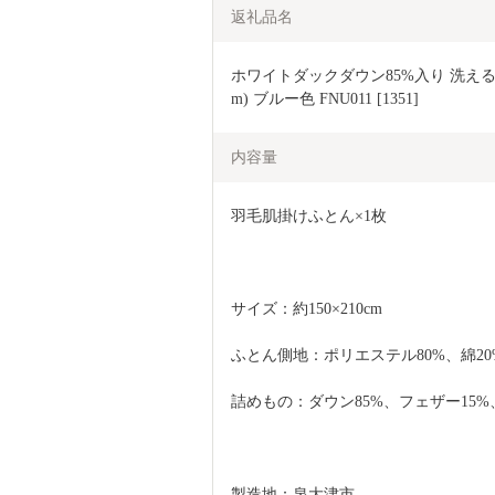
返礼品名
ホワイトダックダウン85%入り 洗える羽
m) ブルー色 FNU011 [1351]
内容量
羽毛肌掛けふとん×1枚
サイズ：約150×210cm
ふとん側地：ポリエステル80%、綿20
詰めもの：ダウン85%、フェザー15%、約
製造地：泉大津市