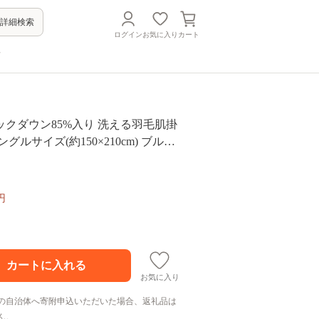
詳細検索
ログイン
お気に入り
カート
方
クダウン85%入り 洗える羽毛肌掛
グルサイズ(約150×210cm) ブルー
1351]
円
お気に入り
の自治体へ寄附申込いただいた場合、返礼品は
ん。