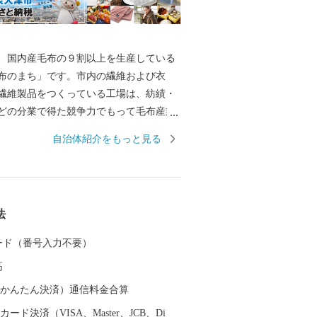
国内産毛布の９割以上を生産している
布のまち」です。市内の繊維および衣
繊維製品をつくっている工場は、紡績・
どの分業で得た競争力でもって毛布産業
ています。 また、泉大津の歴史は古
自治体紹介をもっと見る
には府中におかれた国の役所の外港とし
した。交通の要として人の往来も多く、
中にも、「小津の泊」「小津の浦なる岸
津の浦」の名で登場する名勝の地です。
法
月1日に市制を施行、泉大津市と改称。大
位置し、北部・東部は高石市と和泉市、
 カード（番号入力不要）
を境として泉北郡忠岡町と隣接していま
高
大阪湾に面し、はるかに六甲山、淡路島
できます。市内全域がほぼ平坦で、市街
（auかんたん決済）通信料金合算
っています。
ード決済（VISA、Master、JCB、Di