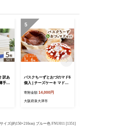
5
6
 訳あ
バスクちーずとおづのマド6
米粉スフレちーずとおづの
薄手）
個入 | チーズケーキ マドレ
マド6個入 | チーズケーキ マ
タオル
ーヌ スイーツ デザート お
ドレーヌ スイーツ デザート
14,000円
13,000円
寄附金額
寄附金額
ット お
菓子 洋菓子
お菓子 洋菓子
ルセット
大阪府泉大津市
大阪府泉大津市
オル 浴
タオル
お試し
ル タオ
0×210cm) ブルー色 FNU011 [1351]
イスタ
たおる
 浴用タ