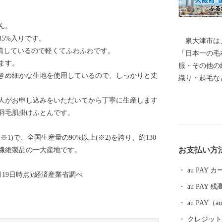
ん。
5%入りです。
泉大津市は、
g充填しているので軽くてふわふわです。
「日本一の毛
ます。
服・その他の
きめ細かな生地を使用しているので、しっかりと丈
織り・起毛な
の発展を支え
人がお申し込みをいただいてから丁寧に生産します
く、奈良時代
羽毛肌掛けふとんです。
て栄えていま
随筆や紀行の
)で、全国生産量の90%以上(※2)を誇り、約130
の松原」「大
お支払い方
繊維製品の一大産地です。
昭和17年4
阪府の南部に
au PAY
月19日時点)/経済産業省調べ
南部は大津川
au PAY 残
す。西北部は
を望むことが
au PAY
化区域にな
クレジットカ