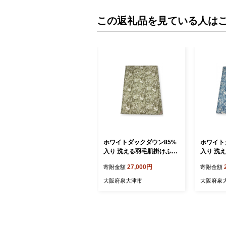
この返礼品を見ている人は
ホワイトダックダウン85%
ホワイト
入り 洗える羽毛肌掛けふと
入り 洗
ん シングルサイズ(約150×2
ん シング
27,000円
寄附金額
寄附金額
10cm) グリーン色 FNU011
10cm) 
[1353]
348]
大阪府泉大津市
大阪府泉