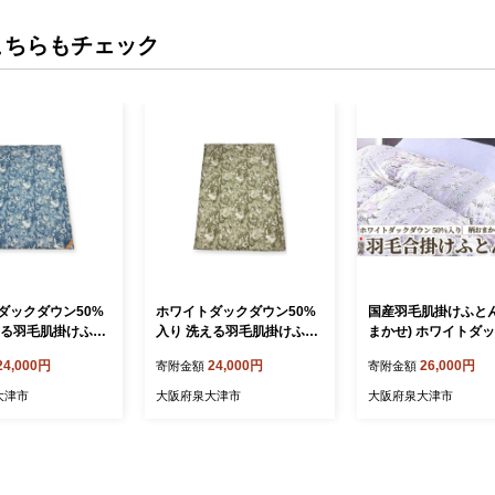
こちらもチェック
ダックダウン50%
ホワイトダックダウン50%
国産羽毛肌掛けふとん
える羽毛肌掛けふと
入り 洗える羽毛肌掛けふと
まかせ) ホワイトダ
ルサイズ(約150×2
ん シングルサイズ(約150×2
ン50%入り シング
24,000円
24,000円
26,000円
寄附金額
寄附金額
ブルー色 FNU010 [1
10cm) グリーン色 FNU010
サイズ(約150×210cm
[1350]
-017 [4719]
大津市
大阪府泉大津市
大阪府泉大津市