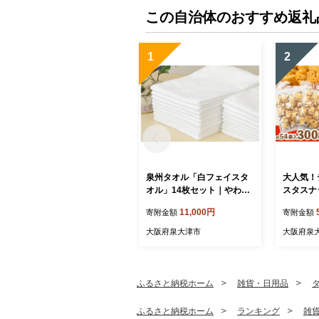
この自治体のおすすめ返礼
1
2
泉州タオル「白フェイスタ
大人気！
オル」14枚セット｜やわら
スタスナッ
か フェイスタオル セット
(約54個装
11,000円
寄附金額
寄附金額
吸水性 普段使い 泉州タオル
ク菓子 個
[3810]
ック 塩味
大阪府泉大津市
大阪府泉
つまみ 晩
ク菓子 詰
ふるさと納税ホーム
雑貨・日用品
ふるさと納税ホーム
ランキング
雑