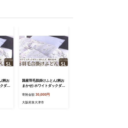
(柄お
国産羽毛肌掛けふとん(柄お
ックダウ
まかせ) ホワイトダックダウ
ルロング
ン50%入り シングルロング
30,000円
寄附金額
) FNU
サイズ(約150×210cm) FNU
-018 [4720]
大阪府泉大津市