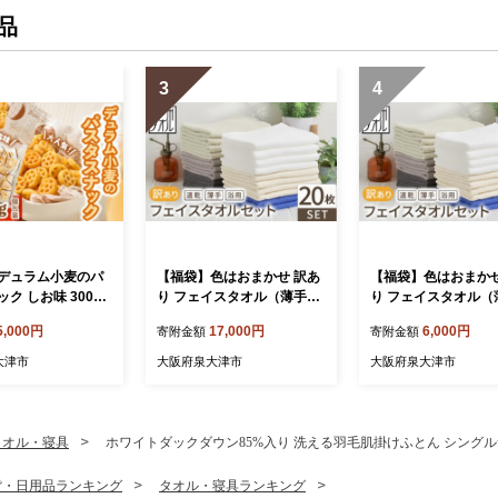
品
3
4
デュラム小麦のパ
【福袋】色はおまかせ 訳あ
【福袋】色はおまかせ
ク しお味 300g
り フェイスタオル（薄手）
り フェイスタオル（
) | お菓子 スナッ
20枚セット ｜ 訳ありタオル
5枚セット ｜ 訳あり
5,000円
17,000円
6,000円
寄附金額
寄附金額
包装 パスタ スナ
国産タオル アウトレット お
国産タオル アウトレ
 しお味 おやつ お
試し 個数限定 タオルセット
試し 個数限定 タオ
大津市
大阪府泉大津市
大阪府泉大津市
酌 おかし スナッ
訳あり 泉州タオルタオル 浴
訳あり 泉州タオルタ
め合わせ[4641]
用タオルタオル 薄手タオル
用タオルタオル 薄手
アウトレットタオル お試し
アウトレットタオル 
タオル 個数限定タオル タオ
タオル 個数限定タオ
タオル・寝具
ホワイトダックダウン85%入り 洗える羽毛肌掛けふとん シングルサイズ(約15
ルセットタオル フェイスタ
ルセットタオル フェ
オル ハンドタオル たおる
オル ハンドタオル 
貨・日用品ランキング
タオル・寝具ランキング
手巾 タオル地 towel 浴用タ
手巾 タオル地 towel