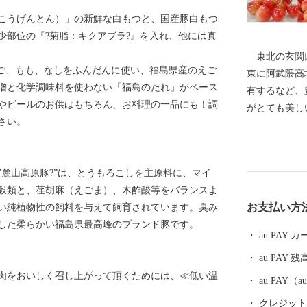
こうげんとん）」の新鮮な白もつと、国産豚白もつ
少部位の『?菊脂：キクアブラ?』を入れ、他には真
東北の玄関口
ご、もも、なしをふんだんに使い、福島県産のえご
東に阿武隈高
噌と化学調味料を使わない「福島のたれ」がベース
有するなど、
やビールのお供はもちろん、お料理の一品にも！調
がとても美
さい。
また、俳聖松
れた「飯坂温
湯温泉」や奥
麓山高原豚?”は、とうもろこしを主原料に、マイ
湯温泉」とい
穀類と、荏胡麻（えごま）、木酢酸等をバランスよ
ているほか、
お支払い方
い純植物性の飼料を与えて飼育されています。臭み
モ、秋のナシ
した柔らかい福島県最高峰のブランド豚です。
だものの絶え
au PAY
皆様に親しま
au PAY 残
肉をおいしく召し上がって頂くためには、≪低い温
au PAY
クレジットカ