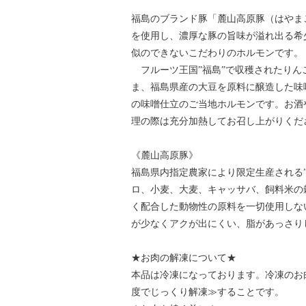
福島のブランド豚「麓山高原豚（はやま
を使用し、濃厚な豚の旨味が溢れ出る希
似のできないこだわりのホルモンです。
フルーツ王国”福島”で収穫されたりん
ま、福島県産の大豆を原料に醸造した味
の味噌仕立のご当地ホルモンです。お酒
理の際は充分加熱してお召し上がりくだ
《麓山高原豚》
福島県内指定農家により限定生産される”
ロ、小麦、大麦、キャッサバ、飼料米の
く配合した動物性の原料を一切使用しな
が少なくアクが出にくい、脂があっさり
★お肉の解凍について★
本品は冷凍になっております。冷凍のお
度でじっくり解凍≫することです。