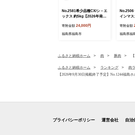
No.2581希少品種CX/シ－エ
No.25
ックス 約5kg【2026年発
インマスカ
送 先行予約】
5房)【2
24,000円
寄附金額
寄附金額
約】
福島県福島市
福島県福
ふるさと納税ホーム
肉
豚肉
【
ふるさと納税ホーム
ランキング
肉
【2026年9月30日掲載終了予定】No.124
プライバシーポリシー
運営会社
自治