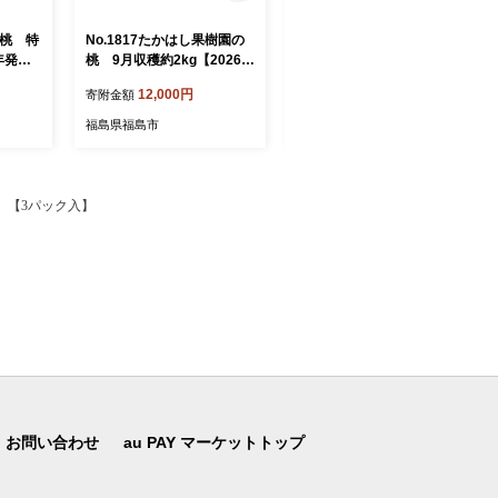
の桃 特
No.1817たかはし果樹園の
No.1517福島のもも「さく
年発
桃 9月収穫約2kg【2026年
ら白桃」約2kg【2026年発
発送 先行予約】
送 先行予約】
12,000円
12,000円
寄附金額
寄附金額
福島県福島市
福島県福島市
用 【3パック入】
お問い合わせ
au PAY マーケットトップ