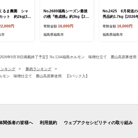
06くるま農園 シャ
No.2689福島シーズン最後
No.2425 8月発送
ット 約2kg(3～
の桃『晩成桃』約3kg【202
秀品約1.7kg【2026
026年発送 先行予
6年発送 先行予約】
送 先行予約】
22,000円
16,000円
16,000円
寄附金額
寄附金額
島市
福島県福島市
福島県福島市
2026年9月30日掲載終了予定】No.1244福島ホルモン 味噌仕立て 麓山高原豚使
ランキング
豚肉ランキング
4福島ホルモン 味噌仕立て 麓山高原豚使用 【3パック入】
体関係者の皆様へ
利用規約
ウェブアクセシビリティの取り組み