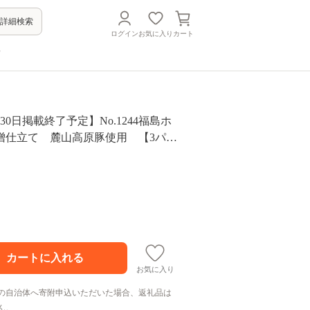
詳細検索
ログイン
お気に入り
カート
方
月30日掲載終了予定】No.1244福島ホ
噌仕立て 麓山高原豚使用 【3パッ
お気に入り
の自治体へ寄附申込いただいた場合、返礼品は
ん。