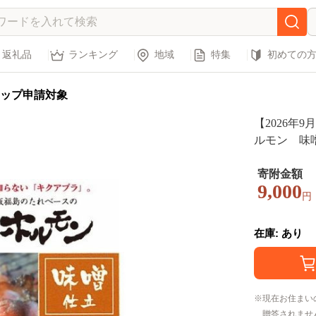
返礼品
ランキング
地域
特集
初めての
ップ申請対象
【2026年9
ルモン 味
ク入】
寄附金額
9,000
円
在庫: あり
現在お住まい
贈答されませ