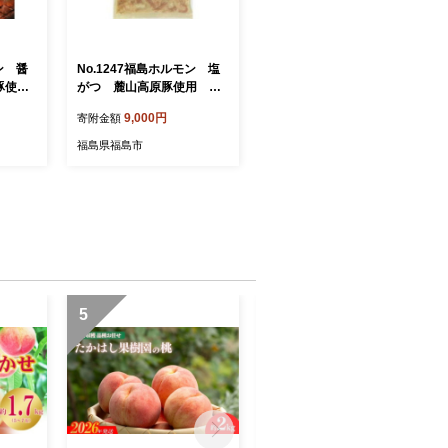
ン 醤
No.1247福島ホルモン 塩
豚使
がつ 麓山高原豚使用 【3
パック入】
9,000円
寄附金額
福島県福島市
5
6