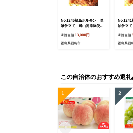
No.1245福島ホルモン 味
No.12
噌仕立て 麓山高原豚使
油仕立て
用 【5パック入】
用 【3
13,000円
寄附金額
寄附金額
福島県福島市
福島県福
この自治体のおすすめ返礼
1
2