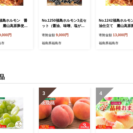
41福島ホルモン 醤
No.1250福島ホルモン3点セ
No.1242福島ホルモ
 麓山高原豚使
ット（醤油、味噌、塩が
油仕立て 麓山高原
パック入】
つ）麓山高原豚使用 【各1
用 【5パック入】
9,000円
9,000円
13,000円
寄附金額
寄附金額
パック、計3パック入】
島市
福島県福島市
福島県福島市
品
3
4