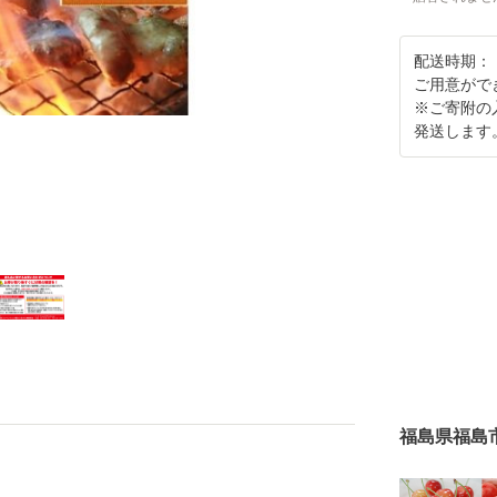
配送時期：
ご用意がで
※ご寄附の
発送します
福島県福島