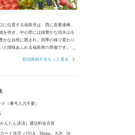
に位置する福島市は、西に吾妻連峰、
地を仰ぎ、中心部には緑豊かな信夫山を
豊かな自然に囲まれ、四季の移り変わり
しい人情味あふれる福島県の県都です。
尾芭蕉も訪れたという歴史と伝統に培わ
自治体紹介をもっと見る
泉」をはじめ、こけしと水芭蕉の里「土
州三高湯の一つに数えられる温泉郷「高
ったそれぞれに特色のある温泉地を有し
初夏のサクランボにはじまり、夏のモ
法
やブドウ、初冬のリンゴなど、一年中く
ない「くだものの宝石箱」として全国の
 カード（番号入力不要）
れております。
高
（auかんたん決済）通信料金合算
ード決済（VISA、Master、JCB、Di