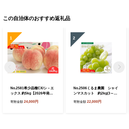
この自治体のおすすめ返礼品
1
2
No.2581希少品種CX/シ－エ
No.2506くるま農園 シャイ
ックス 約5kg【2026年発
ンマスカット 約2kg(3～5
送 先行予約】
房)【2026年発送 先行予
24,000円
22,000円
寄附金額
寄附金額
約】