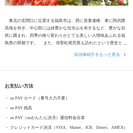
東北の玄関口に位置する福島市は、西に吾妻連峰、東に阿武隈
高地を仰ぎ、中心部には緑豊かな信夫山を有するなど、豊かな自
然に囲まれ、四季の移り変わりがとても美しい人情味あふれる福
島県の県都です。 また、俳聖松尾芭蕉も訪れたという歴史と伝
統に培われた「飯坂温泉」をはじめ、こけしと水芭蕉の里「土湯
自治体紹介をもっと見る
温泉」や奥州三高湯の一つに数えられる温泉郷「高湯温泉」とい
ったそれぞれに特色のある温泉地を有しているほか、初夏のサク
ランボにはじまり、夏のモモ、秋のナシやブドウ、初冬のリンゴ
など、一年中くだものの絶えない「くだものの宝石箱」として全
お支払い方法
国の皆様に親しまれております。
au PAY カード（番号入力不要）
au PAY 残高
au PAY（auかんたん決済）通信料金合算
クレジットカード決済（VISA、Master、JCB、Diners、AMEX）