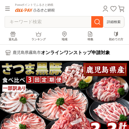
Pontaポイントでふるさと納税
詳細検索
返礼品
ランキング
地域
特集
初めての方
オンラインワンストップ申請対象
鹿児島県霧島市