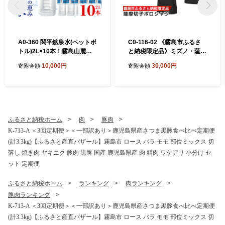
A0-360 関平鉱泉水(ペットボ
C0-116-02 《霧島市ふるさ
トル)2L×10本！霧島山麓の
と納税限定品》ミズノ・薩摩
大自然の中から湧出する温泉
切子柄ポロシャツ(ブラッ
10,000円
30,000円
寄附金額
寄附金額
水♪美容と健康のミネラル成
ク・M)【ミズノ】 日本製 国
分シリカが豊富なミネラルウ
産 スポーツ 運動 トレーニン
ォーター【関平鉱泉所】霧島
グ ゴルフ ウエア ウェア 吸汗
市 シリカ水 天然水
速乾 ポロシャツ ランニング
デオドラントテープ
ふるさと納税ホーム
肉
豚肉
K-713-A ＜3回定期便＞＜一部訳あり＞鹿児島県産さつま黒豚食べ比べ定期便
(計3.3kg)【ふるさと産直バザール】霧島市 ロース バラ モモ 部位ミックス 切
落し 焼き肉 ヤキニク 豚肉 黒豚 国産 鹿児島県産 肉 精肉 ワケアリ 小分け セ
ット 定期便
ふるさと納税ホーム
ランキング
肉ランキング
豚肉ランキング
K-713-A ＜3回定期便＞＜一部訳あり＞鹿児島県産さつま黒豚食べ比べ定期便
(計3.3kg)【ふるさと産直バザール】霧島市 ロース バラ モモ 部位ミックス 切