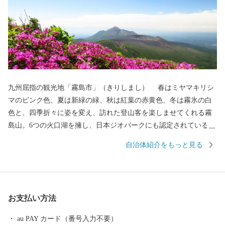
九州屈指の観光地「霧島市」（きりしまし） 春はミヤマキリシ
マのピンク色、夏は新緑の緑、秋は紅葉の赤黄色、冬は霧氷の白
色と、四季折々に姿を変え、訪れた登山客を楽しませてくれる霧
島山。6つの火口湖を擁し、日本ジオパークにも認定されている大
自然。日本で最初の国立公園に指定され、海・山・川・田園など
自治体紹介をもっと見る
の豊かな自然が広がり、その中で育つ黒豚・黒牛・黒さつま鶏・
黒酢、霧島茶などの食材が自慢のまちです。 豊富な湯量と泉質
を誇る温泉が魅力で、あの西郷隆盛や坂本龍馬も霧島の温泉と大
自然に癒されました。霧島市には人気のお宿のほか、気軽に楽し
お支払い方法
める家族湯やロケーションが最高の露天風呂、昔ながらの湯治温
泉など多種多様な温泉施設があり、自分好みの温泉を楽しむこと
au PAY カード（番号入力不要）