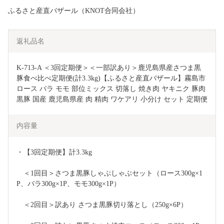
ふるさと産直バザール（KNOT合同会社）
返礼品名
K-713-A ＜3回定期便＞＜一部訳あり＞鹿児島県産さつま黒
豚食べ比べ定期便(計3.3kg)【ふるさと産直バザール】霧島市 
ロース バラ モモ 部位ミックス 切落し 焼き肉 ヤキニク 豚肉 
黒豚 国産 鹿児島県産 肉 精肉 ワケアリ 小分け セット 定期便
内容量
・【3回定期便】計3.3kg
　＜1回目＞さつま黒豚しゃぶしゃぶセット（ロース300g×1
P、バラ300g×1P、モモ300g×1P）
　＜2回目＞訳あり さつま黒豚切り落とし（250g×6P）