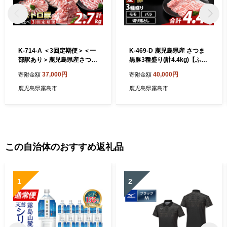
K-714-A ＜3回定期便＞＜一
K-469-D 鹿児島県産 さつま
部訳あり＞鹿児島県産さつま
黒豚3種盛り(計4.4kg)【ふる
黒豚とトロ豚の食べ比べ定期
さと産直バザール】霧島市
37,000円
40,000円
寄附金額
寄附金額
便(計2.7kg)【ふるさと産直
モモ バラ 切落し 黒豚 国産
バザール】霧島市 ロース バ
鹿児島県産 肉 精肉
鹿児島県霧島市
鹿児島県霧島市
ラ モモ 焼き肉 ヤキニク 部位
ミックス 切落し 豚肉 国産 鹿
児島県産 肉 精肉 ワケアリ 小
分け 定期便
この自治体のおすすめ返礼品
1
2