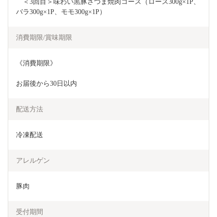
　＜3回目＞味わい黒豚さつま焼肉コース（ロース300g×1P、
バラ300g×1P、モモ300g×1P）
消費期限/賞味期限
《消費期限》
お届後から30日以内
配送方法
冷凍配送
アレルゲン
豚肉
受付期間