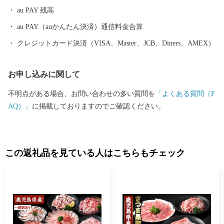
ができます。 また、天照大神の孫のニニギノミコトが三種の神
au PAY 残高
器を手に高千穂峰に降り立ったとされる「天孫降臨神話」が残
り、そのニニギノミコトを御祭神としている霧島神宮を中心にた
au PAY（auかんたん決済）通信料金合算
くさんのパワースポットがあり、そのパワーを求めて全国から多
クレジットカード決済（VISA、Master、JCB、Diners、AMEX）
くの人が訪れます。 鹿児島空港があるまち霧島市には、飛行機
を利用すると東京から約1時間35分、大阪なら約1時間10分で来る
お申し込みに関して
ことができます。遠いようで近いまち「霧島市」。多くの偉人が
癒されたこのまちで、みなさんも日ごろの疲れを癒してみません
不明点がある場合、お問い合わせの多い質問を
「よくある質問（F
か。 生産者の技と思いがつまった特産品 鹿児島ブランド「黒
AQ）」
に掲載しておりますのでご確認ください。
豚」に和牛オリンピック日本一の「鹿児島黒牛」、全国茶品評会
で日本一を獲得した「霧島茶」、霧島市でしか造られていない
「壺づくり黒酢」など、霧島は食の宝庫です。さらに、その美し
さと職人技で注目を集めている「薩摩錫器」や「薩摩切子」など
この返礼品を見ている人はこちらもチェック
の工芸品のほか、人気温泉宿の宿泊券など、多数揃えています。