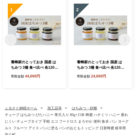
1
2
養蜂家のとっておき 国産 は
養蜂家のとっておき 国産 は
ちみつ 3種 食べ比べ 各120g
ちみつ 3種 食べ比べ 各120g
×2本 計6本 蜂蜜 ハチミツ り
×1本 計3本 蜂蜜 ハチミツ り
44,000円
24,000円
寄附金額
寄附金額
んご ヘアリーベッチ そば ハ
んご ヘアリーベッチ そば ハ
ニー 養蜂 養蜂家 蜜源 ギフト
ニー 養蜂 養蜂家 蜜源 ギフト
贈答用 お取り寄せ 日新蜂蜜
贈答用 お取り寄せ 日新蜂蜜
送料無料 岐阜県 安八町
送料無料 岐阜県 安八町
ふるさと納税ホーム
加工品等
はちみつ・砂糖
チューブ はちみつ ぴたハニー 寒天入り 80g×15本 蜂蜜 ハチミツ ハニー 垂れ
にくい チューブタイプ 手軽 エコ フードロス まろやか 便利 食卓 パン ヨーグ
ルト フルーツ アイス パンに塗る パンのおともトッピング 日新蜂蜜 岐阜県
安八町