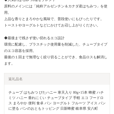
原料のメインには「純粋アルゼンチン＆カナダ産はちみつ」を使
用。
上品な香りとまろやかな風味で、普段使いにもぴったりです。
トーストやヨーグルトなどにかけてお召し上がりください。
◆最後まで残さず使い切れるエコ設計
環境に配慮し、プラスチック使用量を削減した、チューブタイプ
のエコ容器を採用。
最後の１回まで無理なく絞り切ることができ、食品ロスも解消し
ます。
返礼品名
チューブ はちみつ ぴたハニー 寒天入り 80g×15本 蜂蜜 ハチ
ミツ ハニー 垂れにくい チューブタイプ 手軽 エコ フードロ
ス まろやか 便利 食卓 パン ヨーグルト フルーツ アイス パン
に塗る パンのおともトッピング 日新蜂蜜 岐阜県 安八町