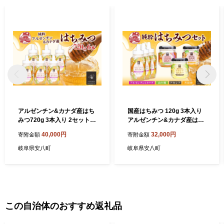
アルゼンチン&カナダ産はち
国産はちみつ 120g 3本入り
みつ720g 3本入り 2セット
アルゼンチン&カナダ産はち
海外産 はちみつ 詰め合わせ
みつ 720g 3本入り 山の郷 ア
40,000円
32,000円
寄附金額
寄附金額
ギフト ハニー honey 蜂蜜 甘
カシア 菩提樹 国産 純粋はち
味料 ハチミツ パン 菓子 トー
みつ ギフト ハニー honey ハ
岐阜県安八町
岐阜県安八町
スト ホットケーキ ヨーグル
チミツ パン 菓子 調味料 常温
ト 調味料 隠し味 常温 常備
常備 お取り寄せ 日新蜂蜜 送
お取り寄せ 日新蜂蜜 送料無
料無料 岐阜県 安八町
料 岐阜県 安八町
この自治体のおすすめ返礼品