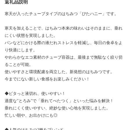
返礼品説明
寒天が入ったチューブタイプのはちみつ「ぴたハニー」です。
寒天を加えることで、はちみつ本来の味わいはそのままに、垂れ
にくい状態を実現しました。
パンなどにかける際の液だれストレスを軽減し、毎日の食卓をよ
り快適にします。
やわらかなエコ素材のチューブ容器は、最後まで無駄なく絞り切
ることが可能。
使いやすさと環境配慮を両立した、新発想のはちみつです。
今までにない新しい食感をお楽しみください！
◆ピタっと液切れ、使いやすい！
適度な”とろみ”で「垂れてべたつく」といった悩みを解決！
垂れにくく使いやすい、絶妙な使い心地を実現しました。
忙しい朝や、お出かけにも◎
◆人気のはちみつ2種をブレンド