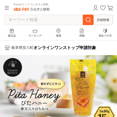
Pontaポイントでふるさと納税
詳細検索
返礼品
ランキング
地域
特集
初めての方
オンラインワンストップ申請対象
岐阜県安八町