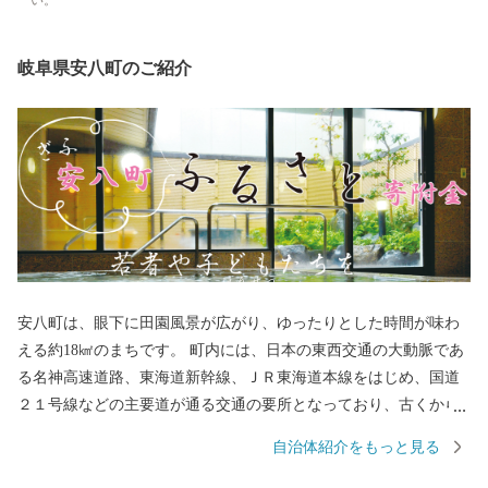
い。
岐阜県安八町のご紹介
安八町は、眼下に田園風景が広がり、ゆったりとした時間が味わ
える約18㎢のまちです。 町内には、日本の東西交通の大動脈であ
る名神高速道路、東海道新幹線、ＪＲ東海道本線をはじめ、国道
２１号線などの主要道が通る交通の要所となっており、古くから
多くの企業が事業所を構える田園風景と工業が融合したまちでも
自治体紹介をもっと見る
あります。 平成30には名神高速道路に直結する安八スマートイン
ターチェンジが開通し、都市圏がより身近になり、企業立地の候