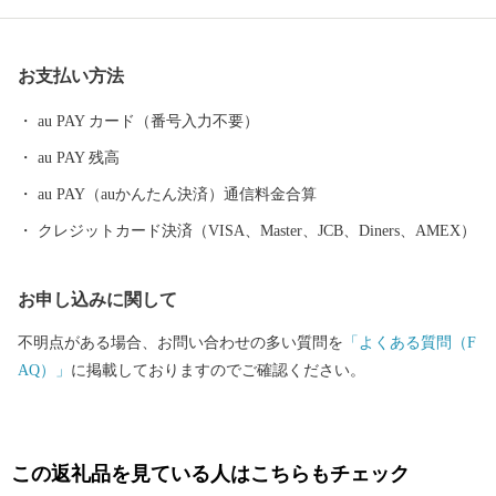
補地として更なる注目を浴びています。 町の名所には地下１，５
００メートルから湧き出る安八温泉や、織田信長が長篠の合戦の
お支払い方法
際に戦勝祈願をしたといわれ、近年は縁結びで女性を中心に人気
のある結神社、２月から３月にかけ１２００本以上の梅が咲き誇
au PAY カード（番号入力不要）
る安八百梅園、４月に約３キロに渡り桜が咲き誇る中須川千本桜
au PAY 残高
などがあります。 anpachiの文字は”A”で始まり、”i”で終わりま
す。そんな愛AIに包まれた安八町へおでかけの際は、ぜひへおこ
au PAY（auかんたん決済）通信料金合算
しください。
クレジットカード決済（VISA、Master、JCB、Diners、AMEX）
お申し込みに関して
不明点がある場合、お問い合わせの多い質問を
「よくある質問（F
AQ）」
に掲載しておりますのでご確認ください。
この返礼品を見ている人はこちらもチェック