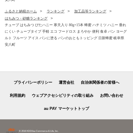
ふるさと納税ホーム
ランキング
加工品等ランキング
はちみつ・砂糖ランキング
チューブ はちみつ ぴたハニー 寒天入り 80g×15本 蜂蜜 ハチミツ ハニー 垂れ
にくい チューブタイプ 手軽 エコ フードロス まろやか 便利 食卓 パン ヨーグ
ルト フルーツ アイス パンに塗る パンのおともトッピング 日新蜂蜜 岐阜県
安八町
プライバシーポリシー
運営会社
自治体関係者の皆様へ
利用規約
ウェブアクセシビリティの取り組み
お問い合わせ
au PAY マーケットトップ
© 2016 KDDI/au Commerce & Life, Inc.