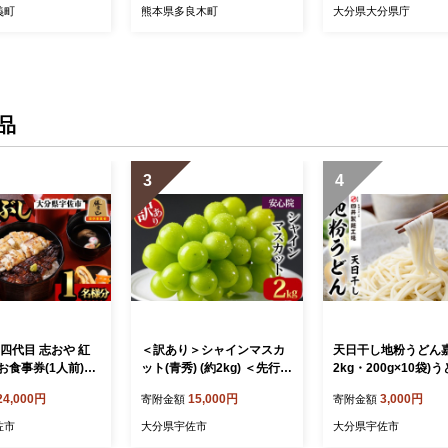
ゃぶ 】 046-0788
義町
熊本県多良木町
大分県大分県庁
品
3
4
四代目 志おや 紅
＜訳あり＞シャインマスカ
天日干し地粉うどん嘉
お食事券(1人前)う
ット(青秀) (約2kg) ＜先行予
2kg・200g×10袋)
ウナギ 国産 九州産
約受付中！2026年9月上旬
飩 麺類 手軽 ツルツ
24,000円
15,000円
3,000円
寄附金額
寄附金額
焼き うな重 ひつ
から順次発送予定＞ ＜北海
調理 常温 大分県産【1
タレ付き 勝負めし
道 沖縄 離島配送不可＞ぶど
1600】【四井製麺
佐市
大分県宇佐市
大分県宇佐市
01000】【志おや】
う 葡萄 フルーツ 青秀 【10