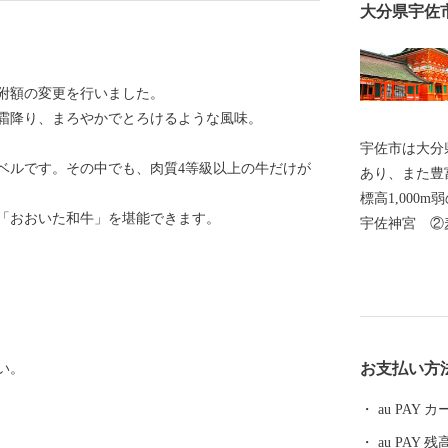
大分県宇佐
寄附額の変更を行いました。
霜降り、まろやかでとろけるような風味。
宇佐市は大分
ベルです。その中でも、肉質4等級以上の牛だけが
あり、また豊
標高1,000m弱の山
「おおいた和牛」を堪能できます。
宇佐神宮 ②
産量 ④双葉
発祥地】①神
⑤からあげ専門店
造業及び酒類
ーカー売上ラ
お支払い方
い。
した集計によ
au PAY
au PAY 残