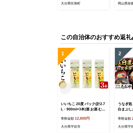
牛肉 肉 お肉 国産 焼肉 大分
大分県玖珠町
岡山県奈
県 玖珠町 大分 玖珠
この自治体のおすすめ返礼
1
2
いいちこ 20度 パック(計2.7
うなぎ処 
L・900ml×3本)酒 お酒 むぎ
白まぶし
焼酎 麦焼酎 いいちこ アル
なぎ 鰻 
12,000円
寄附金額
寄附金額
コール 飲料 常温 紙パック
蒲焼き 白
【106101500】【酒のひろ
まぶし 
大分県宇佐市
大分県宇
た】
【1094