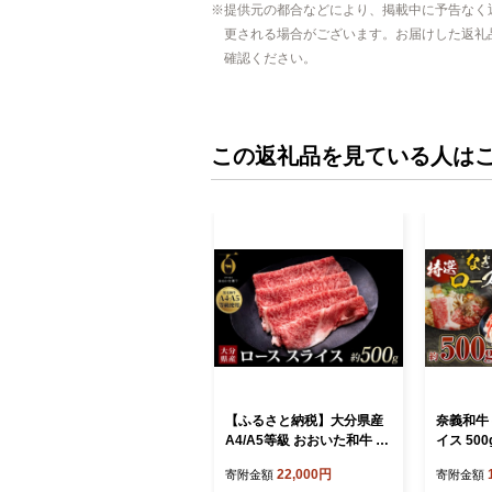
提供元の都合などにより、掲載中に予告なく
更される場合がございます。お届けした返礼
確認ください。
この返礼品を見ている人は
【ふるさと納税】大分県産
奈義和牛 
A4/A5等級 おおいた和牛 ロ
イス 50
ース スライス 500g すき焼
お肉 肉 
22,000円
寄附金額
寄附金額
き しゃぶしゃぶ 冷凍 和牛
すき焼き