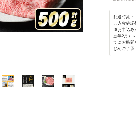
配送時期：
ご入金確認
※お申込み
翌年2月）
でにお時間
じめご了承