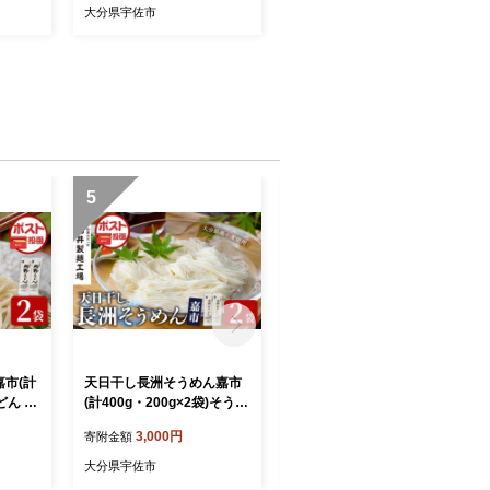
大分県宇佐市
5
6
市(計
天日干し長洲そうめん嘉市
竹のランチョンマット 織 ～
うどん 饂
(計400g・200g×2袋)そうめ
orinasu～ (1枚・縦20cm×
ル 簡単
ん 素麺 麺類 手軽 こだわり
横40cm) 竹細工 手作り 雑
3,000円
37,000円
寄附金額
寄附金額
0140
ツルツル 簡単調理 常温 大
貨 工芸品 【115000700】
工場】
分県産【101401500】【四
【たけのわ】
大分県宇佐市
大分県宇佐市
井製麺工場】