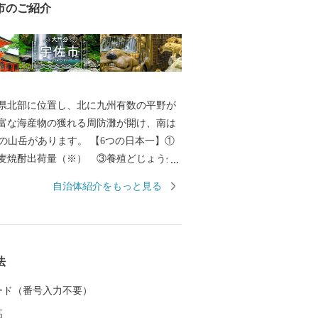
市のご紹介
県北部に位置し、北に九州有数の平野が
富な海産物の獲れる周防灘が開け、南は
岳があります。 【6つの日本一】①
麦焼酎出荷量（※） ③養殖どじょう生
山 ⑤石橋 ⑥鏝絵（こてえ） 【6つの
自治体紹介をもっと見る
仏習合 ②神輿 ③放生会 ④万年青
 ⑥グリーンツーリズム ※「酒類製
卸売業の概況（国税庁）」及び「焼酎メ
ンキング（帝国データバンク）」を基に
法
る
 カード（番号入力不要）
高