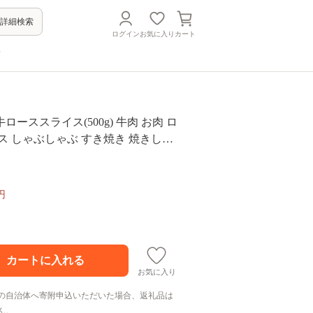
詳細検索
ログイン
お気に入り
カート
方
ローススライス(500g) 牛肉 お肉 ロ
ス しゃぶしゃぶ すき焼き 焼きしゃ
牛 和牛【110200501】【吉野】
円
お気に入り
の自治体へ寄附申込いただいた場合、返礼品は
ん。