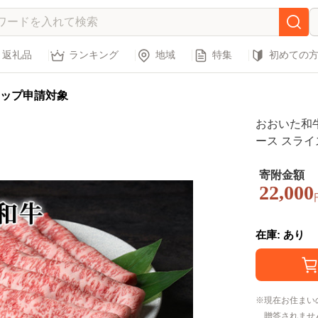
返礼品
ランキング
地域
特集
初めての
ップ申請対象
おおいた和牛
ース スライ
ぶ おおいた和
寄附金額
22,000
在庫: あり
現在お住まい
贈答されませ