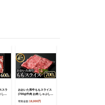
ススラ
おおいた和牛ももスライス
肉 しゃ
(700g)牛肉 お肉 しゃぶしゃ
pae0
ぶ すき焼き【112101600】
18,000円
寄附金額
ト】
【ミートクレスト】