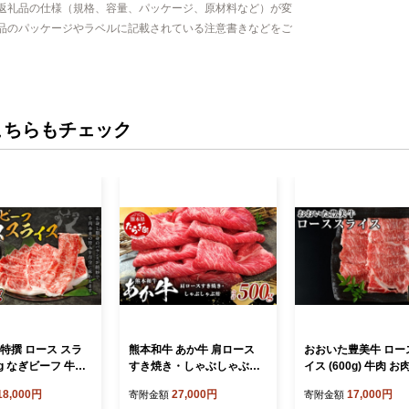
返礼品の仕様（規格、容量、パッケージ、原材料など）が変
品のパッケージやラベルに記載されている注意書きなどをご
こちらもチェック
特撰 ロース スラ
熊本和牛 あか牛 肩ロース
おおいた豊美牛 ロー
0g なぎビーフ 牛肉
すき焼き・しゃぶしゃぶ用
イス (600g) 牛肉 お
和牛 黒毛和牛 国産
500g【 牛肉 肉 お肉 ロース
ぶしゃぶ すき焼き【o
18,000円
27,000円
17,000円
寄附金額
寄附金額
 しゃぶしゃぶ
スライス すき焼き しゃぶし
13】【ミートクレス