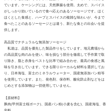
ています。ケーシングには、天然豚腸を使用。太めで、スパイス
がしっかり効いているので食べ応えのあるソーセージです。ほく
ほくとした食感と、ハーブとスパイスの複雑な味わいが、今まで
食べたことのあるソーセージとは違う、新たな食との出会いを提
供します。
高品質でナチュラルな無添加ソーセージ
私達は、品質を優先した製品作りをしています。地元農場から
の高品質な肉のみを使い、味を損なう部分を徹底して手作業で取
り除き、脂と赤身をベストな比率で組み合わせ、最高の食感と風
味を引き出しています。できる限りローカルな材料を選択してお
り、日本海塩、富士のミネラルウォーター、国産無添加パン粉等
を使用しています。また、発色剤、保存料、酸化防止剤などをは
じめとする添加物は一切使用していません。
【原材料】
豚肉(甲州富士桜ポーク)、国産パン粉(小麦を含む)、国産海塩、香
辛料