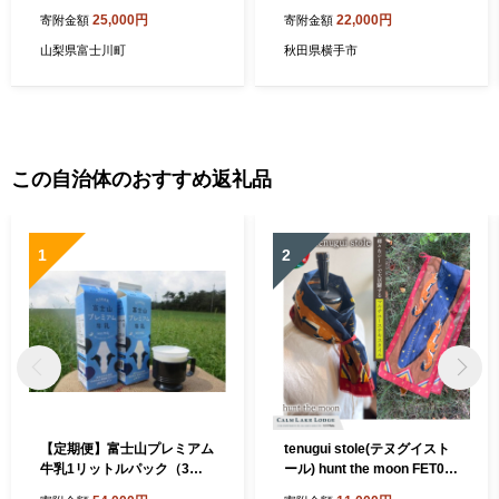
ンド ブランド豚 山梨 富士川
本入 約350g×2・ベーコン 約
25,000円
22,000円
寄附金額
寄附金額
町 グランピング バーべキュ
200g×2 [無添加 詰合せ 詰め
ー BBQ 粗切り 粗い 道の駅
合わせ ギフト 豚肉]
山梨県富士川町
秋田県横手市
道の駅富士川
この自治体のおすすめ返礼品
1
2
【定期便】富士山プレミアム
tenugui stole(テヌグイスト
牛乳1リットルパック（3本
ール) hunt the moon FET00
セット×12回） FAT005
3-a