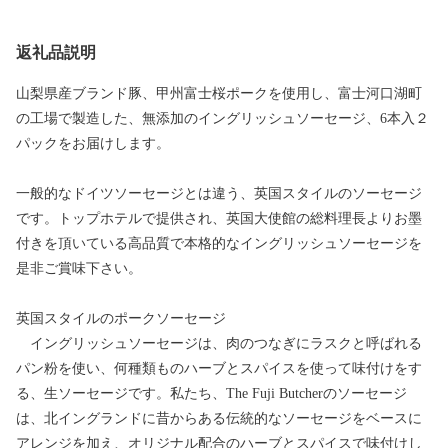
返礼品説明
山梨県産ブランド豚、甲州富士桜ポークを使用し、富士河口湖町
の工場で製造した、無添加のイングリッシュソーセージ、6本入２
パックをお届けします。
一般的なドイツソーセージとは違う、英国スタイルのソーセージ
です。トップホテルで提供され、英国大使館の総料理長よりお墨
付きを頂いている高品質で本格的なイングリッシュソーセージを
是非ご賞味下さい。
英国スタイルのポークソーセージ
イングリッシュソーセージは、肉のつなぎにラスクと呼ばれる
パン粉を使い、何種類ものハーブとスパイスを使って味付けをす
る、生ソーセージです。私たち、The Fuji Butcherのソーセージ
は、北イングランドに昔からある伝統的なソーセージをベースに
アレンジを加え、オリジナル配合のハーブとスパイスで味付けし