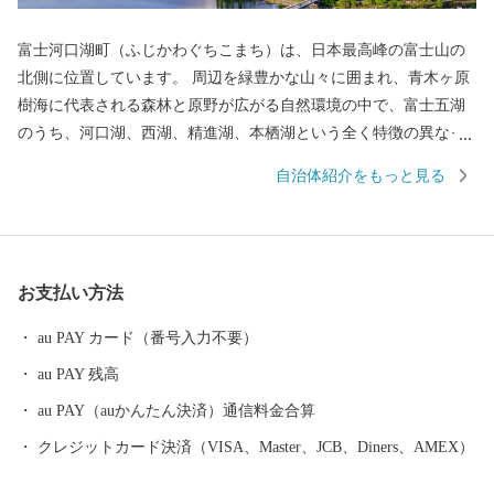
富士河口湖町（ふじかわぐちこまち）は、日本最高峰の富士山の
北側に位置しています。 周辺を緑豊かな山々に囲まれ、青木ヶ原
樹海に代表される森林と原野が広がる自然環境の中で、富士五湖
のうち、河口湖、西湖、精進湖、本栖湖という全く特徴の異なっ
た４つの湖を有する日本屈指の景勝地として高い評価を得ていま
自治体紹介をもっと見る
す。 南は富士山の傾斜地、北は御坂山系に挟まれた高原のため夏
季は過ごしやすく、四季折々、美しく豊かな自然を求めて国内外
から多くの人々が訪れる国際観光地です。 後世に向け「富士山」
が世界文化遺産であり続けるよう、様々な政策に取り組んでいま
お支払い方法
す。 都心から車で約９０分の場所に位置する富士河口湖町では、
河口湖美術館や河口湖ステラシアターなどの文化・観光施設のほ
au PAY カード（番号入力不要）
か、富士山と湖が眺望できる温泉郷、旅館、ホテルなどの宿泊施
au PAY 残高
設も充実しています。 ハーブフェスティバルや紅葉まつりなど季
節を感じることのできるイベントのほかにも、富士山河口湖音楽
au PAY（auかんたん決済）通信料金合算
祭や、４つの湖で行われる花火大会、マラソンなど多彩なイベン
クレジットカード決済（VISA、Master、JCB、Diners、AMEX）
トが開催され、１年を通じて楽しむことができます。