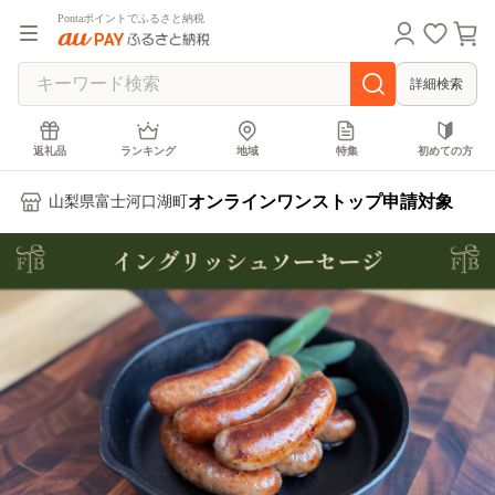
Pontaポイントでふるさと納税
詳細検索
返礼品
ランキング
地域
特集
初めての方
オンラインワンストップ申請対象
山梨県富士河口湖町