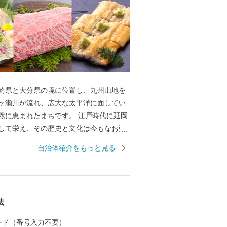
崎県と大分県の境に位置し、九州山地を
ヶ瀬川が流れ、広大な太平洋に面してい
まれたまちです。 江戸時代に延岡
して栄え、その歴史と文化は今もなお受
ます。 大正時代に入り、現在の旭化成株
自治体紹介をもっと見る
とする工業都市として発展を続け、近年
文化の北方町》、《海の文化の北浦
川の文化の北川町》との合併を経て、九
に広く、人口約12万人の東九州の中核都
法
 そのような背景から、海の
川の幸に恵まれた延岡市では、海からは
 カード（番号入力不要）