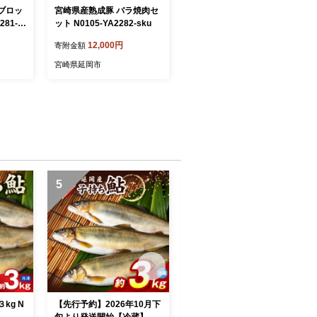
ブロッ
宮崎県産熟成豚 バラ焼肉セ
281-s
ット N0105-YA2282-sku
12,000円
寄附金額
宮崎県延岡市
5
6
kg N
【先行予約】2026年10月下
【先行予約】2026年10月下
旬より発送開始【冷蔵】子
旬より発送開始【冷蔵】白