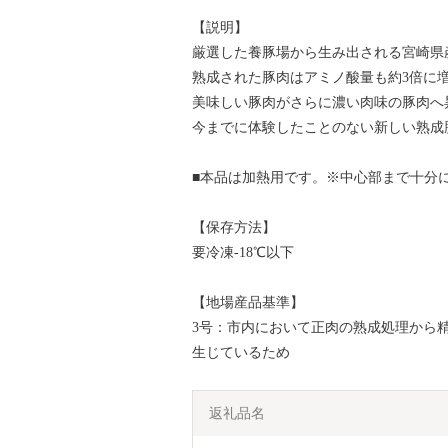
【説明】
厳選した養豚場から生み出される宮崎県
熟成された豚肉はアミノ酸量も約3倍に
美味しい豚肉がさらに濃い肉味の豚肉へ
今までに体験したことのない新しい熟成
■本品は加熱用です。※中心部まで十分
【保存方法】
要冷凍-18℃以下
【地場産品基準】
3号：市内において正肉の熟成処理から
生じているため
返礼品名