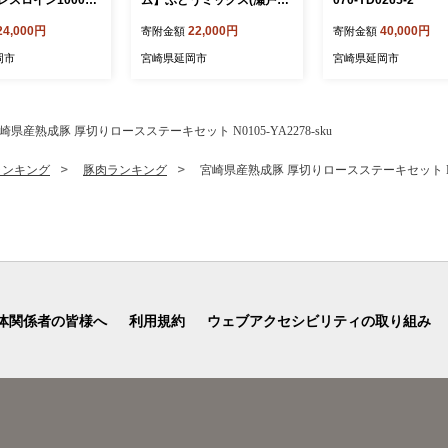
447-1
ャイアンツ入り)2～4房(約1.
24,000円
22,000円
40,000円
寄附金額
寄附金額
5kg～2kg)(2026年7月発送
開始) N053-YZB072
岡市
宮崎県延岡市
宮崎県延岡市
崎県産熟成豚 厚切りロースステーキセット N0105-YA2278-sku
ランキング
豚肉ランキング
宮崎県産熟成豚 厚切りロースステーキセット N0105
体関係者の皆様へ
利用規約
ウェブアクセシビリティの取り組み