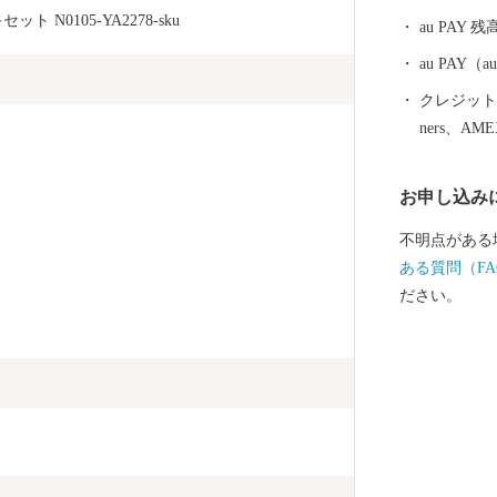
獲れたての伊
N0105-YA2278-sku
au PAY 残
類。 山や大
い果物や野菜
au PAY
豚の肉もあり
クレジットカ
続く漁法で、
ners、AM
風物詩」です
れる日本酒、
お申し込み
寄附を通じて
ら、ぜひ一度
不明点がある
史・文化など
ある質問（FA
す。
ださい。