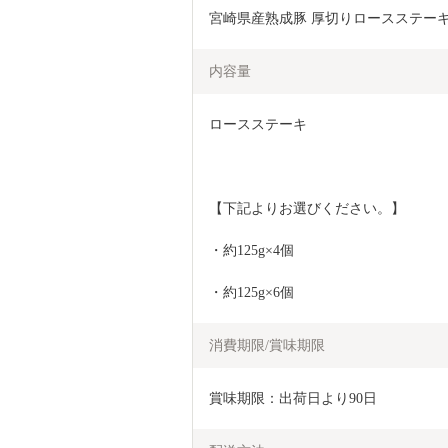
宮崎県産熟成豚 厚切りロースステーキセット 
内容量
ロースステーキ
【下記よりお選びください。】
・約125g×4個
・約125g×6個
消費期限/賞味期限
賞味期限：出荷日より90日