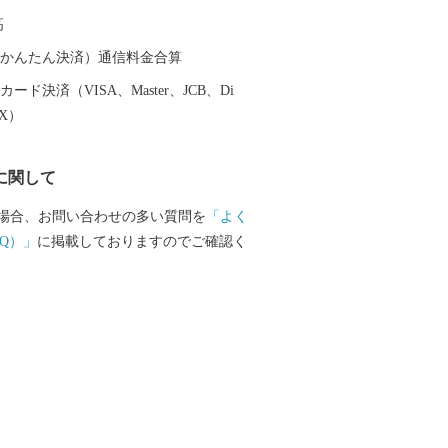
勢海老や岩ガキ、カンパチなどの魚介
高
地からは、桃や葡萄、たけのこなど瑞々し
をはじめ、大自然の中で育てられた牛・
（auかんたん決済）通信料金合算
ます。 水郷・延岡の鮎やなは300年以上
ード決済（VISA、Master、JCB、Di
規模・漁獲量ともに日本最大級の「秋の
EX）
。 他にも、多くのグルメや清流から生ま
ビール、焼酎の三蔵の逸品も自慢です。
に関して
延岡市に興味を持っていただきました
お越しいただき、延岡のおいしい食や歴
場合、お問い合わせの多い質問を
「よく
を存分に楽しんでいただけると幸いで
Q）」
に掲載しておりますのでご確認く