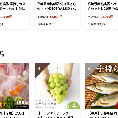
熟成豚 厚切りカタ
宮崎県産熟成豚 切り落とし
宮崎県産熟成豚 バラ
テーキセット N01
セット N0105-YA2280-sku
クセット N0105-YA2
77-sku
ku
12,000円
12,000円
12,000円
寄附金額
寄附金額
岡市
宮崎県延岡市
宮崎県延岡市
品
3
4
郎【冷蔵】かんぱ
【田口ファミリーファー
【冷凍】子持ち鮎 約３
レスロイン1000g
ム】ぶどうミックス(瀬戸ジ
070-YD0265-2