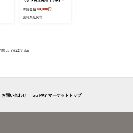
持ち鮎約3kg N070-YD0265
子鮎約3kg N070-YC426-1
40,000円
34,000円
寄附金額
寄附金額
-1
宮崎県延岡市
宮崎県延岡市
-YA2278-sku
お問い合わせ
au PAY マーケットトップ