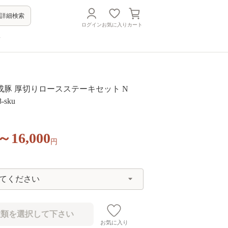
詳細検索
ログイン
お気に入り
カート
方
成豚 厚切りロースステーキセット N
-sku
0～16,000
円
お気に入り