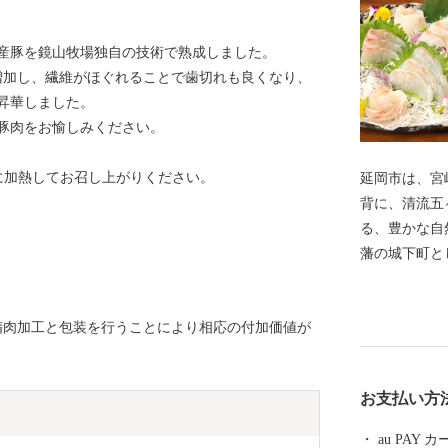
産豚を鏡山牧場独自の技術で熟成しました。
増加し、繊維がほぐれることで歯切れも良くなり、
昇華しました。
豚肉をお愉しみください。
に加熱してお召し上がりください。
延岡市は、宮
背に、清流五
る、豊かな自然に恵
藩の城下町と
け継がれてい
式会社を中心
精肉加工と包装を行うことにより相応の付加価値が
では、《山の
町》、《山と
州では２番目
お支払い方
市として発展しています。
幸、山の幸、
au PAY