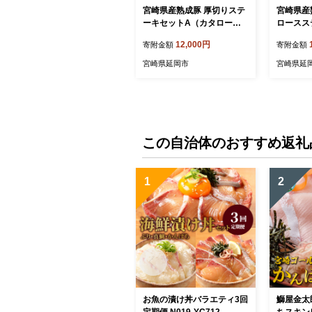
宮崎県産熟成豚 厚切りステ
宮崎県産
ーキセットA（カタロース
ロースス
ステーキ/ロースステーキ）
05-YA22
12,000円
寄附金額
寄附金額
N0105-YA2279-sku
宮崎県延岡市
宮崎県延
この自治体のおすすめ返礼
1
2
お魚の漬け丼バラエティ3回
鰤屋金太
定期便 N019-YC712
ちスキン