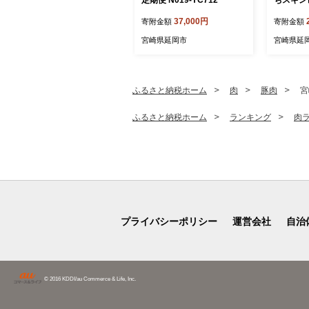
N018-YB
37,000円
寄附金額
寄附金額
宮崎県延岡市
宮崎県延
ふるさと納税ホーム
肉
豚肉
宮
ふるさと納税ホーム
ランキング
肉
プライバシーポリシー
運営会社
自治
© 2016 KDDI/au Commerce & Life, Inc.