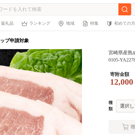
返礼品
ランキング
地域
特集
初めての
ップ申請対象
宮崎県産熟
0105-YA2278
寄附金額
12,00
種
類