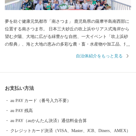
夢を紡ぐ健康元気都市「南さつま」 鹿児島県の薩摩半島南西部に
位置する南さつま市。 日本三大砂丘の吹上浜やリアス式海岸から
望む夕陽、大地に広がる緑豊かな自然、一大イベント「吹上浜砂
の祭典」、海と大地の恵みの多彩な農・畜・水産物や加工品、焼
酎等の地場産業など、多くの資源に恵まれています。 ふるさと納
自治体紹介をもっと見る
税を通して、南さつま市の魅力あふれる特産品をお返しさせてい
ただき、もっともっと南さつま市を知ってほしい！という熱い思
いで取り組んでおります。今後とも、南さつま市への応援をよろ
しくお願いいたします。
お支払い方法
au PAY カード（番号入力不要）
au PAY 残高
au PAY（auかんたん決済）通信料金合算
クレジットカード決済（VISA、Master、JCB、Diners、AMEX）