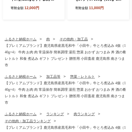
バラ肉 しゃぶしゃぶ 豚キム
P） ★最短発送★ 黒毛和牛
12,000円
11,000円
寄附金額
寄附金額
チ鍋 肉巻き 炒め物 薄切り 薄
和牛 牛肉 肉 赤身 モモ スラ
手 スライス お肉 国産 小分け
イス 薄切り すき焼き すきや
パック 冷凍 カミチク 南さつ
き しゃぶしゃぶ 鍋 あっさり
ま市
ヘルシー 冷凍 ギフト 贈答 贈
り物 プレゼント スターゼン
鹿児島県 南さつま市
ふるさと納税ホーム
肉
その他肉・加工品
【プレミアムブランド】鹿児島県産黒毛和牛「小田牛」牛とろ煮込み 4個（1
40g×4） 牛肉 お肉 肉 常温保存 簡単調理 湯煎 惣菜 おかず おつまみ 丼 酒の肴
レトルト 和食 煮込み ギフト プレゼント 贈答用 小田畜産 鹿児島県 南さつま
市
ふるさと納税ホーム
加工品等
惣菜・レトルト
【プレミアムブランド】鹿児島県産黒毛和牛「小田牛」牛とろ煮込み 4個（1
40g×4） 牛肉 お肉 肉 常温保存 簡単調理 湯煎 惣菜 おかず おつまみ 丼 酒の肴
レトルト 和食 煮込み ギフト プレゼント 贈答用 小田畜産 鹿児島県 南さつま
市
ふるさと納税ホーム
ランキング
肉ランキング
その他肉・加工品ランキング
【プレミアムブランド】鹿児島県産黒毛和牛「小田牛」牛とろ煮込み 4個（1