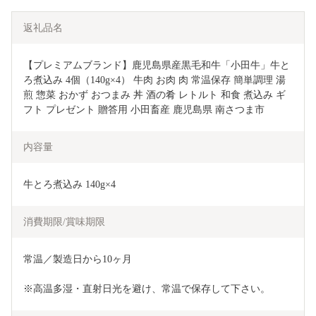
返礼品名
【プレミアムブランド】鹿児島県産黒毛和牛「小田牛」牛と
ろ煮込み 4個（140g×4） 牛肉 お肉 肉 常温保存 簡単調理 湯
煎 惣菜 おかず おつまみ 丼 酒の肴 レトルト 和食 煮込み ギ
フト プレゼント 贈答用 小田畜産 鹿児島県 南さつま市
内容量
牛とろ煮込み 140g×4
消費期限/賞味期限
常温／製造日から10ヶ月
※高温多湿・直射日光を避け、常温で保存して下さい。