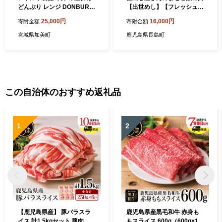
どんぶり レンジ DONBURI
【出世めし】【フレッシュか
亭 30食 セット ｜ レトルト
わそえ】fresh-1556
25,000円
16,000円
寄附金額
寄附金額
食品 常温保存 丼 レンジ 非常
食 湯煎 キャンプ アウトドア
宮城県加美町
鹿児島県長島町
簡単 常備食 災害用 備蓄食
この自治体のおすすめ返礼品
1
2
【鹿児島県産】 豚バラスラ
鹿児島県産黒毛和牛 赤身も
イス 計1.5kgセット 豚肉 豚
もスライス 600g（600g×1