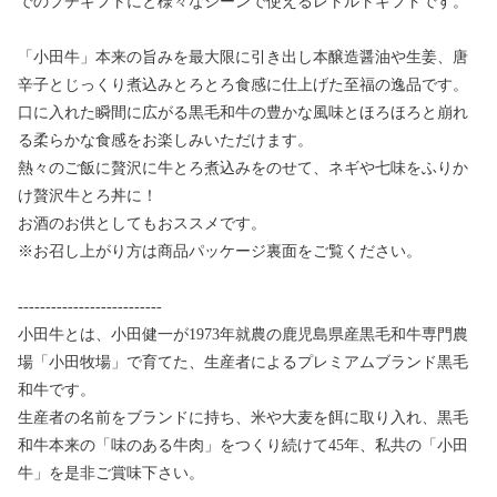
でのプチギフトにと様々なシーンで使えるレトルトギフトです。
「小田牛」本来の旨みを最大限に引き出し本醸造醤油や生姜、唐
辛子とじっくり煮込みとろとろ食感に仕上げた至福の逸品です。
口に入れた瞬間に広がる黒毛和牛の豊かな風味とほろほろと崩れ
る柔らかな食感をお楽しみいただけます。
熱々のご飯に贅沢に牛とろ煮込みをのせて、ネギや七味をふりか
け贅沢牛とろ丼に！
お酒のお供としてもおススメです。
※お召し上がり方は商品パッケージ裏面をご覧ください。
--------------------------
小田牛とは、小田健一が1973年就農の鹿児島県産黒毛和牛専門農
場「小田牧場」で育てた、生産者によるプレミアムブランド黒毛
和牛です。
生産者の名前をブランドに持ち、米や大麦を餌に取り入れ、黒毛
和牛本来の「味のある牛肉」をつくり続けて45年、私共の「小田
牛」を是非ご賞味下さい。