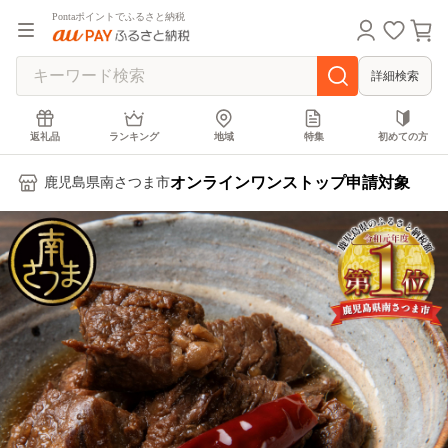
Pontaポイントでふるさと納税
詳細検索
返礼品
ランキング
地域
特集
初めての方
オンラインワンストップ申請対象
鹿児島県南さつま市