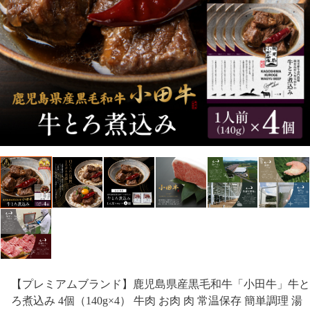
【プレミアムブランド】鹿児島県産黒毛和牛「小田牛」牛と
ろ煮込み 4個（140g×4） 牛肉 お肉 肉 常温保存 簡単調理 湯