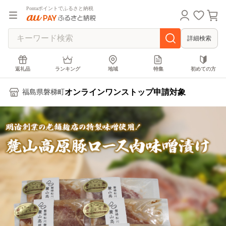
Pontaポイントでふるさと納税
詳細検索
返礼品
ランキング
地域
特集
初めての方
オンラインワンストップ申請対象
福島県磐梯町