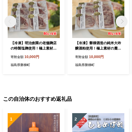
【冷凍】明治創業の老舗麹店
【冷凍】磐梯酒造の純米大吟
の特製塩麹使用！極上素材の
醸酒粕使用！極上素材の麓山
麓山高原豚ロース肉塩麹漬け
高原豚ロース肉酒粕漬け（化
10,000円
10,000円
寄附金額
寄附金額
（化学調味料無添加）
学調味料無添加）
福島県磐梯町
福島県磐梯町
この自治体のおすすめ返礼品
1
2