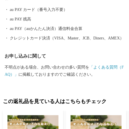
境をつくり、人口減少という課題に対応していきます。 さら
au PAY カード（番号入力不要）
に、国内有数のスキーリゾートである『星野リゾート ネコマ マ
au PAY 残高
ウンテン』をはじめ、地域資源を生かしたレジャーアクティビテ
ィやイベント等によって、皆様をお迎えいたします。 ふるさと
au PAY（auかんたん決済）通信料金合算
納税をきっかけに磐梯町を訪れていただいた際には、皆様からの
クレジットカード決済（VISA、Master、JCB、Diners、AMEX）
ご支援によってさらに魅力の増した磐梯町を感じていただければ
幸いです。
お申し込みに関して
不明点がある場合、お問い合わせの多い質問を
「よくある質問（F
AQ）」
に掲載しておりますのでご確認ください。
この返礼品を見ている人はこちらもチェック