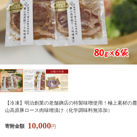
【冷凍】明治創業の老舗麹店の特製味噌使用！極上素材の麓
山高原豚ロース肉味噌漬け（化学調味料無添加）
10,000
寄附金額
円