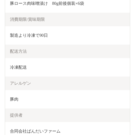
豚ロース肉味噌漬け　80g前後個装×6袋
消費期限/賞味期限
製造より冷凍で90日
配送方法
冷凍配送
アレルゲン
豚肉
提供者
合同会社ばんだいファーム