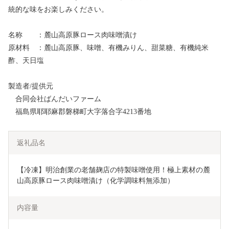
統的な味をお楽しみください。
名称 ：麓山高原豚ロース肉味噌漬け
原材料 ：麓山高原豚、味噌、有機みりん、甜菜糖、有機純米
酢、天日塩
製造者/提供元
合同会社ばんだいファーム
福島県耶耶麻郡磐梯町大字落合字4213番地
返礼品名
【冷凍】明治創業の老舗麹店の特製味噌使用！極上素材の麓
山高原豚ロース肉味噌漬け（化学調味料無添加）
内容量