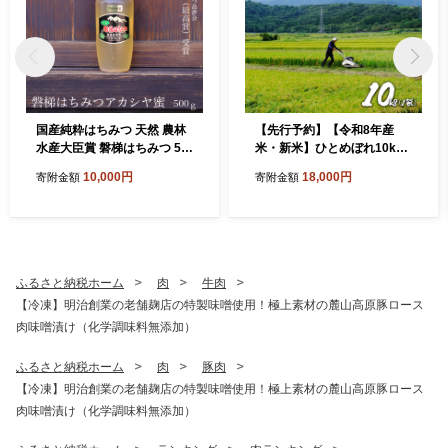
国産純粋はちみつ 天然 農林
【先行予約】【令和8年産
水産大臣賞 磐梯はちみつ 50
米・新米】ひとめぼれ10kg
0g［チューブ］ アカシヤ
会津磐梯山の恵みこだわり
10,000円
18,000円
寄附金額
寄附金額
栽培米 令和8年10月下旬頃
より発送予定 減農薬 会津
産 福島産
ふるさと納税ホーム
肉
牛肉
【冷凍】明治創業の老舗麹店の特製味噌使用！極上素材の麓山高原豚ロース
肉味噌漬け（化学調味料無添加）
ふるさと納税ホーム
肉
豚肉
【冷凍】明治創業の老舗麹店の特製味噌使用！極上素材の麓山高原豚ロース
肉味噌漬け（化学調味料無添加）