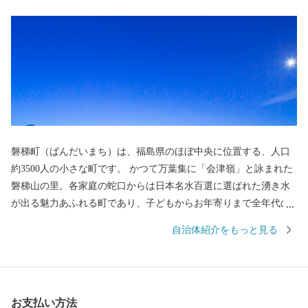
磐梯町（ばんだいまち）は、福島県のほぼ中央に位置する、人口
約3500人の小さな町です。 かつて万葉集に「会津嶺」と詠まれた
磐梯山の里。各家庭の蛇口からは日本名水百選に選ばれた湧き水
が出る魅力あふれる町であり、子どもからお年寄りまで全年代の
町民が健やかに楽しく生活できるまちづくりを進めています。
自治体紹介をもっと見る
皆様からのご寄付をもとに、先人の方々が築いてきた歴史・文化
を継承しつつ、各分野における新たな事業展開・取り組みに力を
注ぎ町民の幸せを追求していきます。また「磐梯版ネウボラ」と
いう妊娠から義務教育終了まで子供の成長にしっかりと寄り添う
お支払い方法
支援プロジェクトを推進することで、安心して子育てができる環