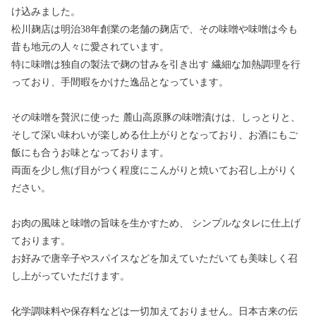
け込みました。
松川麹店は明治38年創業の老舗の麹店で、その味噌や味噌は今も
昔も地元の人々に愛されています。
特に味噌は独自の製法で麹の甘みを引き出す 繊細な加熱調理を行
っており、手間暇をかけた逸品となっています。
その味噌を贅沢に使った 麓山高原豚の味噌漬けは、しっとりと、
そして深い味わいが楽しめる仕上がりとなっており、お酒にもご
飯にも合うお味となっております。
両面を少し焦げ目がつく程度にこんがりと焼いてお召し上がりく
ださい。
お肉の風味と味噌の旨味を生かすため、 シンプルなタレに仕上げ
ております。
お好みで唐辛子やスパイスなどを加えていただいても美味しく召
し上がっていただけます。
化学調味料や保存料などは一切加えておりません。日本古来の伝