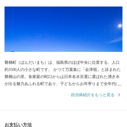
磐梯町（ばんだいまち）は、福島県のほぼ中央に位置する、人口
約3500人の小さな町です。 かつて万葉集に「会津嶺」と詠まれた
磐梯山の里。各家庭の蛇口からは日本名水百選に選ばれた湧き水
が出る魅力あふれる町であり、子どもからお年寄りまで全年代の
町民が健やかに楽しく生活できるまちづくりを進めています。
自治体紹介をもっと見る
皆様からのご寄付をもとに、先人の方々が築いてきた歴史・文化
を継承しつつ、各分野における新たな事業展開・取り組みに力を
注ぎ町民の幸せを追求していきます。また「磐梯版ネウボラ」と
いう妊娠から義務教育終了まで子供の成長にしっかりと寄り添う
お支払い方法
支援プロジェクトを推進することで、安心して子育てができる環