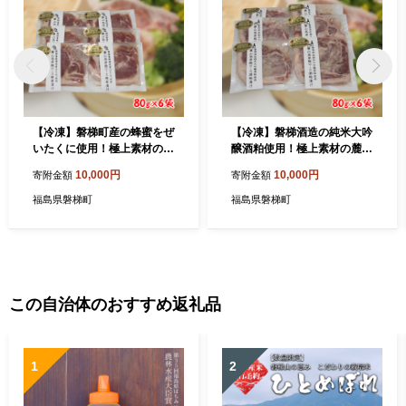
【冷凍】磐梯町産の蜂蜜をぜ
【冷凍】磐梯酒造の純米大吟
いたくに使用！極上素材の麓
醸酒粕使用！極上素材の麓山
山高原豚ロース肉はちみつ漬
高原豚ロース肉酒粕漬け（化
10,000円
10,000円
寄附金額
寄附金額
け（化学調味料無添加）
学調味料無添加）
福島県磐梯町
福島県磐梯町
この自治体のおすすめ返礼品
1
2