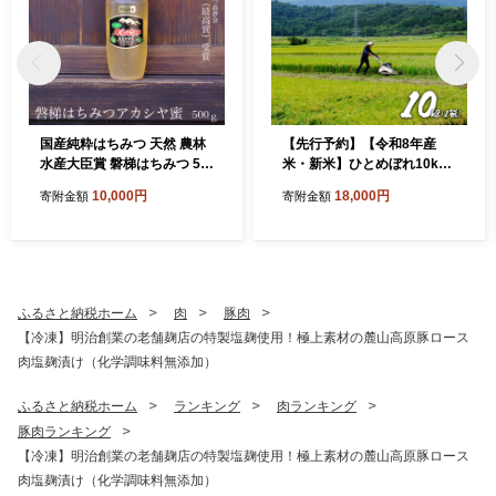
国産純粋はちみつ 天然 農林
【先行予約】【令和8年産
水産大臣賞 磐梯はちみつ 50
米・新米】ひとめぼれ10kg
0g［チューブ］ アカシヤ
会津磐梯山の恵みこだわり
10,000円
18,000円
寄附金額
寄附金額
栽培米 令和8年10月下旬頃
より発送予定 減農薬 会津
産 福島産
ふるさと納税ホーム
肉
豚肉
【冷凍】明治創業の老舗麹店の特製塩麹使用！極上素材の麓山高原豚ロース
肉塩麹漬け（化学調味料無添加）
ふるさと納税ホーム
ランキング
肉ランキング
豚肉ランキング
【冷凍】明治創業の老舗麹店の特製塩麹使用！極上素材の麓山高原豚ロース
肉塩麹漬け（化学調味料無添加）