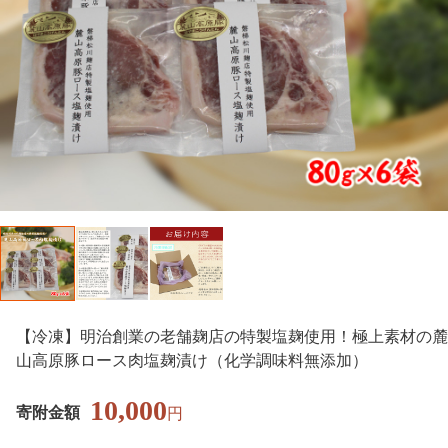
【冷凍】明治創業の老舗麹店の特製塩麹使用！極上素材の麓
山高原豚ロース肉塩麹漬け（化学調味料無添加）
10,000
寄附金額
円