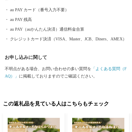
境をつくり、人口減少という課題に対応していきます。 さら
au PAY カード（番号入力不要）
に、国内有数のスキーリゾートである『星野リゾート ネコマ マ
au PAY 残高
ウンテン』をはじめ、地域資源を生かしたレジャーアクティビテ
ィやイベント等によって、皆様をお迎えいたします。 ふるさと
au PAY（auかんたん決済）通信料金合算
納税をきっかけに磐梯町を訪れていただいた際には、皆様からの
クレジットカード決済（VISA、Master、JCB、Diners、AMEX）
ご支援によってさらに魅力の増した磐梯町を感じていただければ
幸いです。
お申し込みに関して
不明点がある場合、お問い合わせの多い質問を
「よくある質問（F
AQ）」
に掲載しておりますのでご確認ください。
この返礼品を見ている人はこちらもチェック