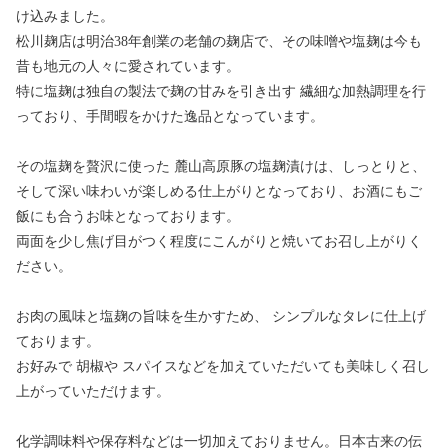
け込みました。
松川麹店は明治38年創業の老舗の麹店で、その味噌や塩麹は今も
昔も地元の人々に愛されています。
特に塩麹は独自の製法で麹の甘みを引き出す 繊細な加熱調理を行
っており、手間暇をかけた逸品となっています。
その塩麹を贅沢に使った 麓山高原豚の塩麹漬けは、しっとりと、
そして深い味わいが楽しめる仕上がりとなっており、お酒にもご
飯にも合うお味となっております。
両面を少し焦げ目がつく程度にこんがりと焼いてお召し上がりく
ださい。
お肉の風味と塩麹の旨味を生かすため、 シンプルなタレに仕上げ
ております。
お好みで 胡椒や スパイスなどを加えていただいても美味しく召し
上がっていただけます。
化学調味料や保存料などは一切加えておりません。日本古来の伝