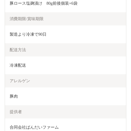
豚ロース塩麹漬け　80g前後個装×6袋
消費期限/賞味期限
製造より冷凍で90日
配送方法
冷凍配送
アレルゲン
豚肉
提供者
合同会社ばんだいファーム