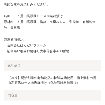
統的な味をお楽しみください。
名称 ：麓山高原豚ロース肉塩麹漬け
原材料 ：麓山高原豚、塩麹、有機みりん、甜菜糖、有機純米
酢、天日塩
製造者/提供元
合同会社ばんだいファーム
福島県耶耶麻郡磐梯町大字落合字4213番地
返礼品名
【冷凍】明治創業の老舗麹店の特製塩麹使用！極上素材の麓
山高原豚ロース肉塩麹漬け（化学調味料無添加）
内容量