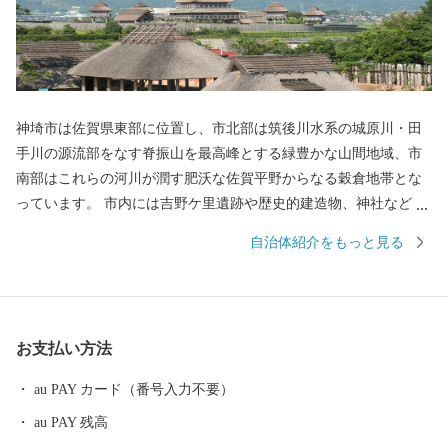
神埼市は佐賀県東部に位置し、市北部は筑後川水系の城原川・田
手川の源流部をなす脊振山を最高峰とする緑豊かな山間地域、市
南部はこれらの河川が潤す肥沃な佐賀平野からなる穀倉地帯とな
っています。 市内には吉野ケ里遺跡や歴史的建造物、神社などの
多くの歴史的、文化的遺産があり、様々な郷土芸能や伝統行事が
自治体紹介をもっと見る
継承され、地域文化として形成されています。
お支払い方法
au PAY カード（番号入力不要）
au PAY 残高