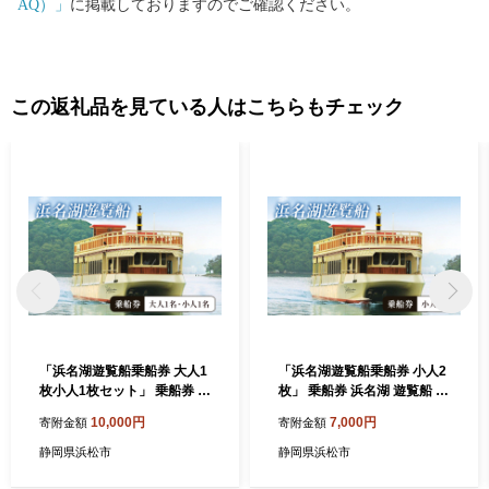
AQ）」
に掲載しておりますのでご確認ください。
この返礼品を見ている人はこちらもチェック
「浜名湖遊覧船乗船券 大人1
「浜名湖遊覧船乗船券 小人2
枚小人1枚セット」 乗船券 浜
枚」 乗船券 浜名湖 遊覧船 ク
名湖 遊覧船 クルージング チ
ルージング チケット 体験 静
10,000円
7,000円
寄附金額
寄附金額
ケット 体験 静岡 浜松市
岡 浜松市
静岡県浜松市
静岡県浜松市