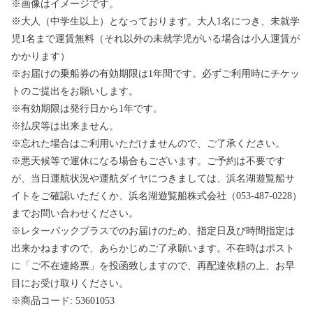
※画像はイメージです。
※大人（中学生以上）となっております。大人1名につき、未就学
児1名まで運賃無料（それ以外の未就学児がいる場合は小人運賃が
かかります）
※お届けの乗船券の有効期限は1年間です。必ずご利用時にチケッ
トのご提出をお願いします。
※有効期限は発行日から1年です。
※払戻等は出来ません。
※忘れた場合はご利用いただけませんので、ご了承ください。
※悪天候等で運休になる場合もございます。ご予約は不要です
が、当日運航状況や運航ダイヤにつきましては、浜名湖遊覧船サ
イトをご確認いただくか、浜名湖遊覧船株式会社（053-487-0228）
までお問い合わせください。
※レターパックプラスでのお届けのため、指定日及び時間指定は
出来かねますので、あらかじめご了承願います。不在時はポスト
に「ご不在連絡票」を投函致しますので、再配達依頼の上、お早
目にお受け取りください。
※商品コード: 53601053