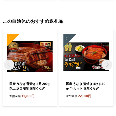
この自治体のおすすめ返礼品
1
2
国産 うなぎ 蒲焼き 2尾 200g
国産 うなぎ 蒲焼き 4枚 (110
以上 浜名湖産 国産うなぎ
g×4) カット 国産うなぎ
11,000円
22,000円
寄附金額
寄附金額