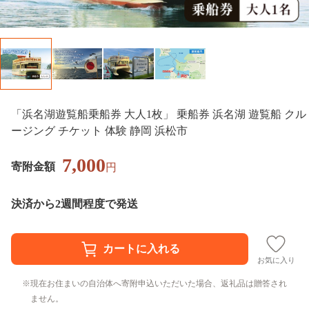
「浜名湖遊覧船乗船券 大人1枚」 乗船券 浜名湖 遊覧船 クル
ージング チケット 体験 静岡 浜松市
7,000
寄附金額
円
決済から2週間程度で発送
お気に入り
現在お住まいの自治体へ寄附申込いただいた場合、返礼品は贈答され
ません。