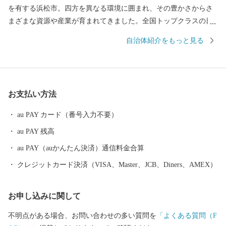
を有する浜松市。四方を異なる環境に囲まれ、その豊かさからさ
まざまな資源や産業が育まれてきました。全国トップクラスの日
照時間、温暖な気候、豊富な水源により発展した農業や水産業の
自治体紹介をもっと見る
ほか、楽器やオートバイ、繊維、食品など、ものづくりの街は生
んだ資源や製品には、日本のみならず世界でも認められる逸品が
数多く存在します。 また、浜名湖ではクルージングやフィッシン
グはもちろん、ウェイクボードや ウインドサーフィンなどさまざ
お支払い方法
まなウォーター・ビーチ・マリンスポーツを楽しむことができ、
自然と一体化する感動も味わうことができます。
au PAY カード（番号入力不要）
au PAY 残高
au PAY（auかんたん決済）通信料金合算
クレジットカード決済（VISA、Master、JCB、Diners、AMEX）
お申し込みに関して
不明点がある場合、お問い合わせの多い質問を
「よくある質問（F