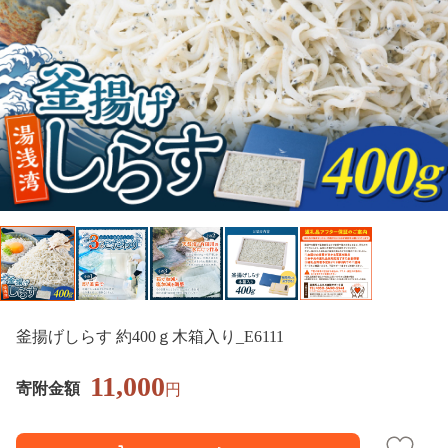
釜揚げしらす 約400ｇ木箱入り_E6111
11,000
寄附金額
円