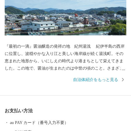
『最初の一滴』醤油醸造の発祥の地 紀州湯浅 紀伊半島の西岸
に位置し、波穏やかな入り江と美しい海岸線が続く湯浅町。その
恵まれた地形から、いにしえの時代より港まちとして栄えてきま
した。この地で、醤油が生まれたのは中世の頃のこと。さまざま
な商業や文化がして賑わう町なかで、「金山寺味噌」製造の過程
自治体紹介をもっと見る
に注目した職人の創意から、和食の味の決め手である醤油づくり
が始まりました。醤油の醸造に関わった蔵や建物が残る町並みは
「重要伝統的建造物群保存地区」に選定され、２０１７年には醤
油醸造の歴史と伝統が息づく町として「日本遺産」に認定され,食
お支払い方法
が伝統として受け継がれている「美味しい日本遺産」ともいえる
町なかを歩いていると、今も昔も変わらない醤油づくりの香りを
au PAY カード（番号入力不要）
感じられます。