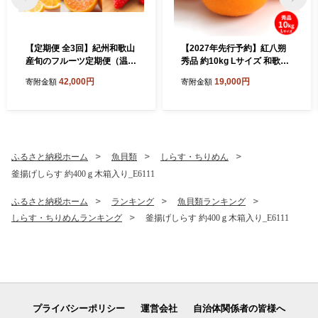
【定期便 全3回】紀州和歌山
【2027年先行予約】紅八朔
産旬のフルーツ定期便（温州
秀品 約10kg Lサイズ 和歌山
みかん、いちご、紀州デコ）
県有田産_U6226n
42,000円
19,000円
寄附金額
寄附金額
_G60-T84
ふるさと納税ホーム
魚貝類
しらす・ちりめん
釜揚げしらす 約400ｇ木箱入り_E6111
ふるさと納税ホーム
ランキング
魚貝類ランキング
しらす・ちりめんランキング
釜揚げしらす 約400ｇ木箱入り_E6111
プライバシーポリシー
運営会社
自治体関係者の皆様へ