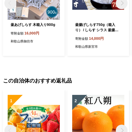
釜あげしらす 木箱入り900g
釜揚げしらす750g（箱入
り） / しらす シラス 釜揚げ
16,000円
寄附金額
魚【ojs012】
14,000円
寄附金額
和歌山県御坊市
和歌山県新宮市
この自治体のおすすめ返礼品
1
2