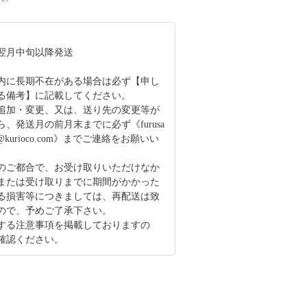
翌月中旬以降発送
内に長期不在がある場合は必ず【申し
る備考】に記載してください。
追加・変更、又は、送り先の変更等が
、発送月の前月末までに必ず《furusa
ama@kurioco.com》までご連絡をお願いい
のご都合で、お受け取りいただけなか
または受け取りまでに期間がかかった
る損害等につきましては、再配送は致
ので、予めご了承下さい。
する注意事項を掲載しておりますの
確認ください。