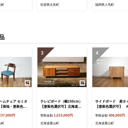
毛町
佐賀県太良町
福岡県上毛町
品
3
4
ームチェア セミオ
テレビボード（幅150cm）
サイドボード 扉タ
【張地・塗装色選
【塗装色選択可】北海道産
【塗装色選択可】 A
005
エルム材 BB01
237,000円
1,015,000円
406,000円
寄附金額
寄附金額
山町
北海道栗山町
北海道栗山町