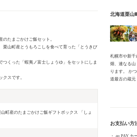
北海道栗山
産のたまごかけご飯セット。
、栗山町産とうもろこしを食べて育った「とうきび
札幌市や新千
でつくった「蝦夷ノ富士しょうゆ」をセットにしま
畑、連なる山
ります。 か
ックスです。
道最古の蔵元
オブラートで
など、道産子
品は、実は栗
監督が、ご自
栗山町産のたまごかけご飯ギフトボックス 「しょ
ーム」を造っ
お支払い方
整備された広
せられる遊具
au PAY