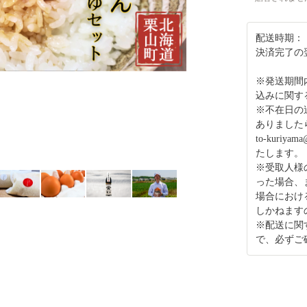
配送時期：
決済完了の
※発送期間
込みに関す
※不在日の
ありましたら
to-kuriy
たします。
※受取人様
った場合、
場合におけ
しかねます
※配送に関
で、必ずご