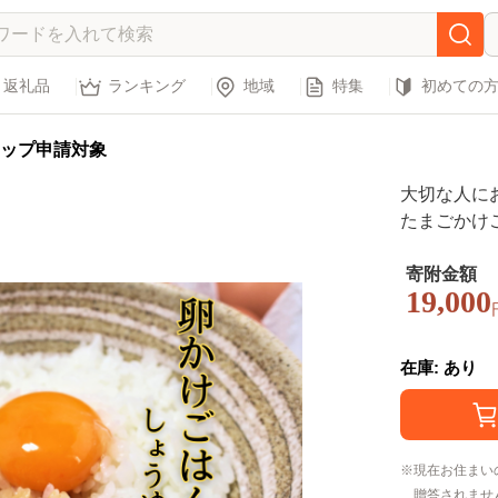
返礼品
ランキング
地域
特集
初めての
ップ申請対象
大切な人に
たまごかけ
D028
寄附金額
19,000
在庫: あり
現在お住まい
贈答されませ