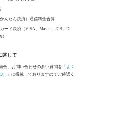
人気の「栗山公園」は、家族で一日中楽
高
です。 ふるさと栗山町をいつ
ふれるまちにするため、ふるさと納税を
（auかんたん決済）通信料金合算
魅力を全国に発信し、一人でも多くの
ード決済（VISA、Master、JCB、Di
」を増やせるよう励んでまいります。
EX）
ってだけでモテる時代は、きっとくる！
に関して
場合、お問い合わせの多い質問を
「よく
Q）」
に掲載しておりますのでご確認く