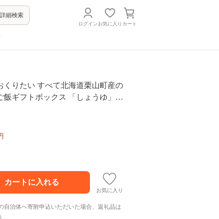
詳細検索
ログイン
お気に入り
カート
方
おくりたい すべて北海道栗山町産の
ご飯ギフトボックス 「しょうゆ」
円
お気に入り
の自治体へ寄附申込いただいた場合、返礼品は
ん。