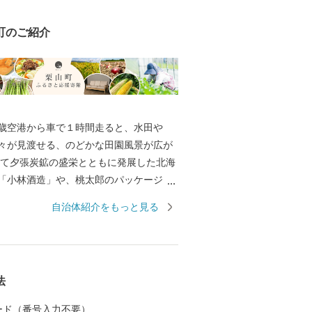
町のご紹介
歳空港から車で１時間走ると、水田や
々が見渡せる、のどかな田園風景が広が
つて夕張炭鉱の盛栄とともに発展した北海
「小林酒造」や、桃太郎のパッケージと
お馴染みの「谷田の日本一きびだんご」
自治体紹介をもっと見る
なら誰もが一度は目にしたことがある商
山町の特産品。 野球日本代表 栗山英樹前
身の名前が縁で少年野球場「栗の樹ファ
たことでも知られます。 いつもきれいに
法
大な芝生に、子どもたちを安心して遊ば
や、無料で利用できる「なかよし動物
 カード（番号入力不要）