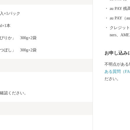
園」がママに
au PAY 残
しめるおすすめスポット
入×1パック
までも活気あ
au PAY
通じてまちの
l×1本　
クレジットカ
「栗山ファン
ners、AM
りか」　300g×2袋　
「栗山出身」
ぼし」　300g×2袋
お申し込み
不明点がある
ある質問（FA
ださい。
確認ください。