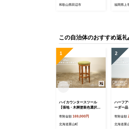
はん 和歌山県【kag002】
和歌山県田辺市
福岡県上
この自治体のおすすめ返礼
1
2
ハイカウンタースツール
ハーフア
【張地・木脚塗装色選択
ーダー品
可】 T012
択可】 W
169,000円
寄附金額
寄附金額
北海道栗山町
北海道栗