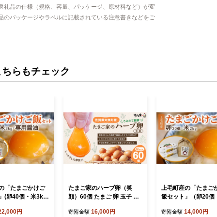
返礼品の仕様（規格、容量、パッケージ、原材料など）が変
品のパッケージやラベルに記載されている注意書きなどをご
こちらもチェック
の「たまごかけご
たまご家のハーブ卵（笑
上毛町産の「たまご
(卵40個・米3k
顔）60個 たまご 卵 玉子 タ
飯セット」（卵20個
油) C01101
マゴ 鶏卵 卵かけご飯 佐賀
g）（専用醤油なし版）
22,000円
16,000円
14,000円
寄附金額
寄附金額
県 太良町 ND3
1707