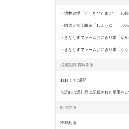
・酒井農場「とうきびたまご」　10個
・蝦夷ノ富士醸造「しょうゆ」　300m
・きなうすファームおにぎり米「ゆめぴ
・きなうすファームおにぎり米「ななつ
消費期限/賞味期限
おおよそ3週間
※詳細は返礼品に記載された期限をご
配送方法
冷蔵配送