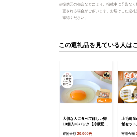
提供元の都合などにより、掲載中に予告なく
更される場合がございます。お届けした返礼
確認ください。
この返礼品を見ている人は
大切な人に食べてほしい卵
上毛町産
10個入×8パック【冷蔵配
飯セット」
送】 / 田辺市 卵 たまご 鶏卵
g・専用醤
20,000円
寄附金額
寄附金額
平飼い お取り寄せ 卵かけご