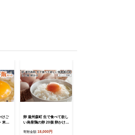
かけご
卵 遠州森町 生で食べて欲し
・米2k
い烏骨鶏の卵 20個 卵かけ
 C0
たまご 玉子 静岡県産 卵ご
18,000円
寄附金額
飯 濃厚