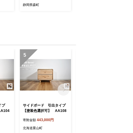
静岡県森町
5
6
イプ
サイドボード 引出タイプ
ダイニングテーブル 無垢ハ
A104
【塗装色選択可】 AA108
ギ天板（幅150cm）【塗装
色選択可】 AA114
443,000円
631,000円
寄附金額
寄附金額
北海道栗山町
北海道栗山町