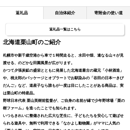
返礼品
自治体紹介
寄附金の使い道
返礼品一覧はこちら
北海道栗山町のご紹介
札幌市や新千歳空港から車で１時間走ると、水田や畑、連なる山々が見
渡せる、のどかな田園風景が広がります。
かつて夕張炭鉱の盛栄とともに発展した北海道最古の蔵元「小林酒造」
や、桃太郎のパッケージとオブラートでお馴染みの「谷田の日本一きび
だんご」など、道産子なら誰もが一度は目にしたことがある商品は、実
は栗山町の特産品。
野球日本代表 栗山英樹前監督が、ご自身の名前が縁で少年野球場「栗の
樹ファーム」を造ったことでも知られます。
いつもきれいに整備された広大な芝生に、子どもたちを安心して遊ばせ
られる遊具や、無料で利用できる「なかよし動物園」がママに人気の