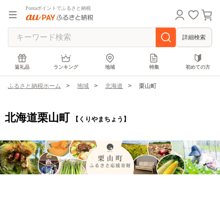
Pontaポイントでふるさと納税
詳細検索
返礼品
ランキング
地域
特集
初めての方
ふるさと納税ホーム
地域
北海道
栗山町
北海道栗山町
【くりやまちょう】