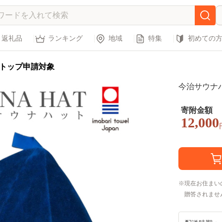
返礼品
ランキング
地域
特集
初めての
トップ申請対象
今治サウナハ
寄附金額
12,000
現在お住まい
贈答されませ