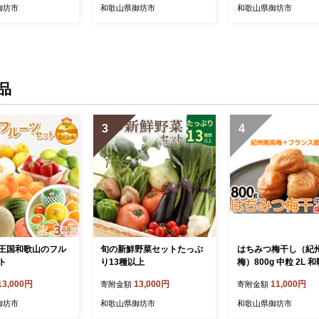
御坊市
和歌山県御坊市
和歌山県御坊市
品
3
4
王国和歌山のフル
旬の新鮮野菜セットたっぷ
はちみつ梅干し（紀
ト
り13種以上
梅）800g 中粒 2L 
産
13,000円
13,000円
11,000円
寄附金額
寄附金額
御坊市
和歌山県御坊市
和歌山県御坊市