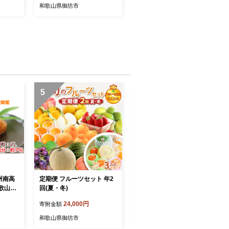
和歌山県御坊市
5
6
州南高
定期便 フルーツセット 年2
和歌山県天田の頑固みかん
和歌山県
回(夏・冬)
5kg （優～良混合） Lサイ
ズ
24,000円
10,000円
寄附金額
寄附金額
和歌山県御坊市
和歌山県御坊市