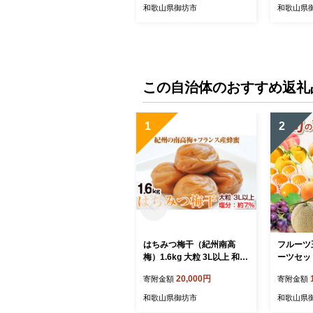
和歌山県御坊市
和歌山県
この自治体のおすすめ返礼
1
2
はちみつ梅干（紀州南高
フルーツ
梅）1.6kg 大粒 3L以上 和歌
ーツセッ
山県産
20,000円
寄附金額
寄附金額
和歌山県御坊市
和歌山県