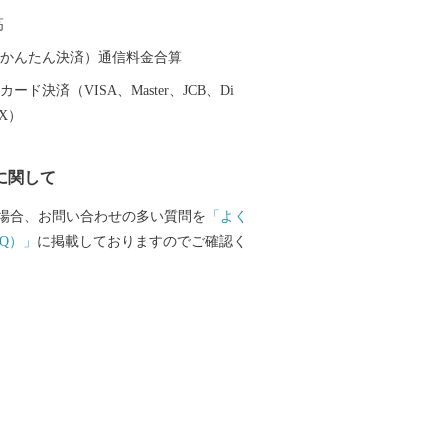
ばには広々とした日高川オートキャンプ
高
阪から約2時間、気軽にアウトドアが楽し
（auかんたん決済）通信料金合算
旧跡をはじめ、「御坊」の由来となった
ード決済（VISA、Master、JCB、Di
姫の伝説など、名所・旧跡や伝説が数多
EX）
づかいを体感できます。 頂いた寄付
ちの教育環境の整備、みんなが安心して
に関して
福祉の充実に活用いたします。 笑顔あ
ために皆様の応援をよろしくお願いしま
場合、お問い合わせの多い質問を
「よく
Q）」
に掲載しておりますのでご確認く