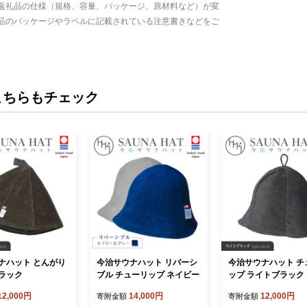
返礼品の仕様（規格、容量、パッケージ、原材料など）が変
品のパッケージやラベルに記載されている注意書きなどをご
こちらもチェック
ナハット とんがり
今治サウナハット リバーシ
今治サウナハット チ
ラック
ブル チューリップ ネイビー
ップ ライトブラック
12,000円
14,000円
12,000円
寄附金額
寄附金額