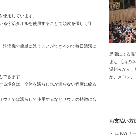
を使用しています。
いる今治タオルを使用することで頭皮を優しく守
、洗濯機で簡単に洗うことができるので毎日清潔に
黒潮による温
まち 【海の幸、山の幸、大地の恵みに囲まれたまち】
温州みかん、
もできます。
か、メロン、
する場合は、全体を濡らし水が滴らない程度に絞る
折々の美味し
紀伊水道の豊
サウナでは濡らして使用するなどサウナの特徴に合
あわび、ナガ
【色とりどり
ーチスをはじ
お支払い方
知られています。 【自然あふれる豊かな
狩りやメロン
au PAY