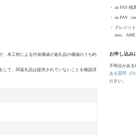
のインターそ
au PAY 残
場があり、大
めます。 【歴史とロマンが息づくまち】 熊野古道（紀
au PAY
伊路）にある
クレジットカ
寺内町、宮子
ners、AM
く残り、当時の息
金は、子供た
お申し込み
で、本工程による付加価値が返礼品の価値のうち約
暮らせるための
ふれる御坊の
不明点がある
をして、同返礼品は提供されていないことを確認済
す。
ある質問（FA
ださい。