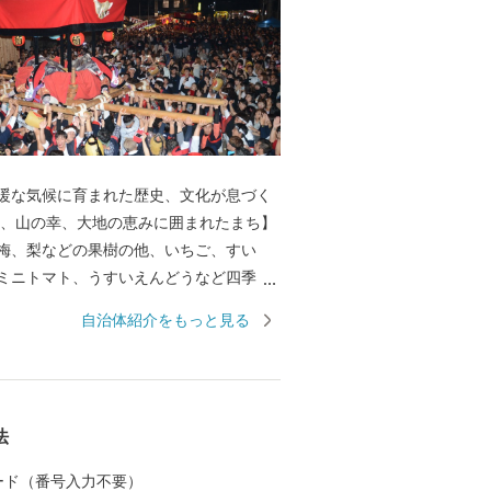
暖な気候に育まれた歴史、文化が息づく
梅、梨などの果樹の他、いちご、すい
ミニトマト、うすいえんどうなど四季
い野菜・フルーツを味わえます。 また、
自治体紹介をもっと見る
かな漁場では、あじ、さば、タチウオ、
レコ、伊勢えびなど海産物も豊富です。
の花のまち】 日本一の生産量を誇るスタ
め、ガーベラやバラなど花の産地として
法
まち】 いちご
狩り、花摘みを楽しめる観光農園、高速
 カード（番号入力不要）