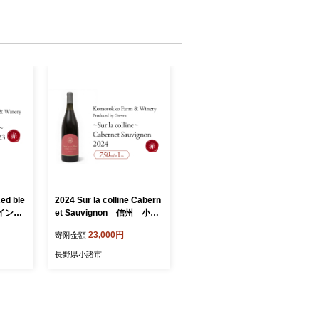
Red ble
2024 Sur la colline Cabern
ワイン
et Sauvignon 信州 小諸
Komo
市ワイン 赤ワイン カベ
23,000円
寄附金額
ルネ・ソーヴィニヨン カ
ベルネフラン Greve.t K
長野県小諸市
omorokkoFarm&Winery