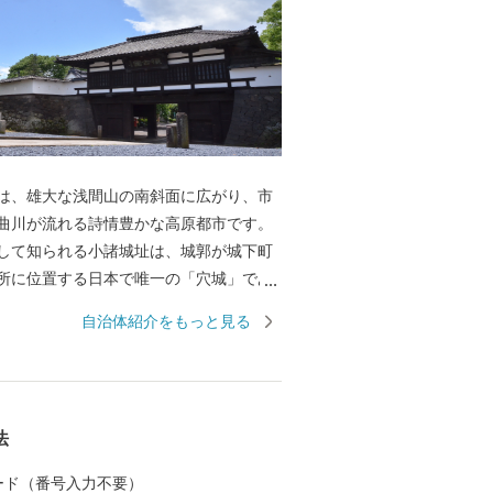
は、雄大な浅間山の南斜面に広がり、市
曲川が流れる詩情豊かな高原都市です。
して知られる小諸城址は、城郭が城下町
所に位置する日本で唯一の「穴城」であ
城にも選ばれていることから春の桜、秋
自治体紹介をもっと見る
節を通し数多くの観光客が訪れます。 ま
は、北国街道の宿場町として栄えたまち
古刹・名刹が点在し、歴史に想いを馳せ
きを楽しむことができます。 また、浅間
法
がる高峰高原は、四季を通じたアクティ
める自然の宝庫です。 小諸市へは、東京
 カード（番号入力不要）