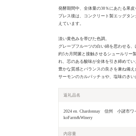
発酵期間中、全体量の38％にあたる果
プレス後は、コンクリート製エッグタン
えています。
淡い黄色みを帯びた色調。
グレープフルーツの白い綿を思わせる、
約5カ月間澱と接触させるシュールリー
れ、芯のある酸味が全体を引き締めてい
豊かな質感とバランスの良さを兼ね備え
サーモンのカルパッチョや、塩味のきい
返礼品名
2024 en. Chardonnay　信州　小
koFarm&Winery
内容量