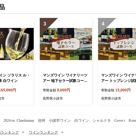
品
3
4
イン ソラリス ル・
マンズワイン ワイナリーツ
マンズワイン ワイナ
本 白ワイン
アー 地下セラー試飲コース
アー トップレンジ試
1名様分
ス 1名様分
165,000円
8,000円
15,000円
寄附金額
寄附金額
諸市
長野県小諸市
長野県小諸市
2024 en. Chardonnay 信州 小諸市ワイン 白ワイン シャルドネ Greve.t Komoro
酒ランキング
ワインランキング