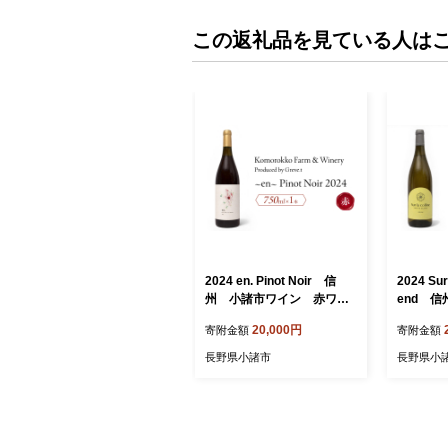
この返礼品を見ている人は
2024 en. Pinot Noir 信
2024 Sur la c
州 小諸市ワイン 赤ワイ
end 
ン ピノノワール Greve.t
ン 白ワイ
20,000円
寄附金額
寄附金額
KomorokkoFarm&Winer
omorokk
y
長野県小諸市
長野県小