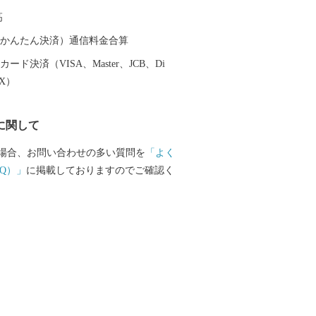
m、車で約2時間半・電車で約1時間半とア
高
 四季折々の魅力が満載の小諸市。ふるさ
て小諸市の魅力に触れていただければ幸
（auかんたん決済）通信料金合算
ード決済（VISA、Master、JCB、Di
EX）
に関して
場合、お問い合わせの多い質問を
「よく
Q）」
に掲載しておりますのでご確認く