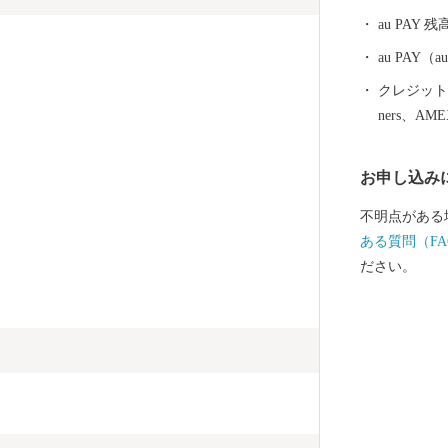
から約150k
au PAY 残
クセス抜群。
と納税を通し
au PAY
いです。
クレジットカ
ners、AM
お申し込み
不明点がある
ある質問（FA
ださい。