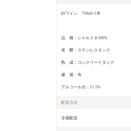
白ワイン　750ml×1本
品　種：シャルドネ100%
発　酵：ステンレスタンク
熟　成：コンクリートタンク
濾　過：有
アルコール分：11.5%
配送方法
冷蔵配送