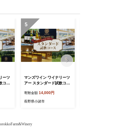
5
6
リーツ
マンズワイン ワイナリーツ
マンズワイン ソラリス ル・
飲コー
アー スタンダード試飲コー
シエル 1本 白ワイン
ス 1名様分
14,000円
32,000円
寄附金額
寄附金額
長野県小諸市
長野県小諸市
kkoFarm&Winery