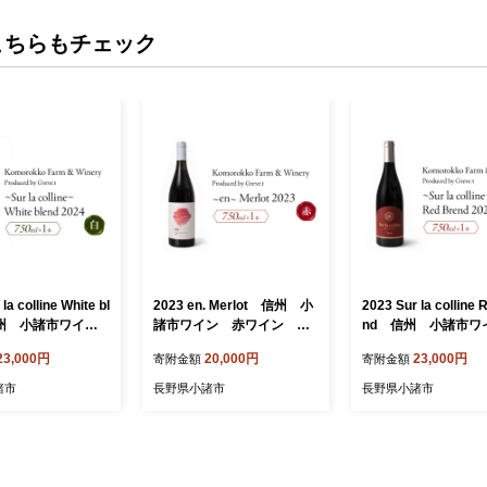
こちらもチェック
olline White bl
2023 en. Merlot 信州 小
2023 Sur la colline 
信州 小諸市ワイ
諸市ワイン 赤ワイン メ
nd 信州 小諸市
ン Greve.t K
ルロー Greve.t Komoro
赤ワイン Greve.t 
23,000円
20,000円
23,000円
寄附金額
寄附金額
oFarm&Winery
kkoFarm&Winery
rokkoFarm&Winery
諸市
長野県小諸市
長野県小諸市