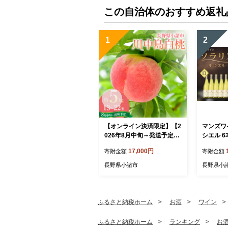
この自治体のおすすめ返礼
1
2
【オンライン決済限定】【2
マンズワ
026年8月中旬～発送予定】
シエル 6
桃 先行予約 浅間水蜜桃 川
17,000円
寄附金額
寄附金額
中島白桃 約5kg 秀品 13～2
2玉 贈答品 フルーツ 果物 白
長野県小諸市
長野県小
桃 甘い 冷蔵
ふるさと納税ホーム
お酒
ワイン
ふるさと納税ホーム
ランキング
お