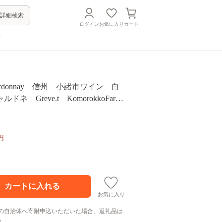
詳細検索
ログイン
お気に入り
カート
方
 Chardonnay 信州 小諸市ワイン 白
ネ Greve.t KomorokkoFarm
円
お気に入り
の自治体へ寄附申込いただいた場合、返礼品は