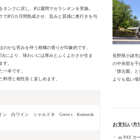
皮をタンクに戻し、約2週間マセラシオンを実施。
クで約5カ月間熟成させ、旨みと質感に奥行きを与
ほのかな苦みを伴う柑橘の香りが印象的です。
製法により、味わいには厚みとふくよかさが生ま
長野県小諸市
ます。
の中央部を千
た一本です。
「懐古園」と
た料理と相性良く楽しめます。
よりも低い場
り、日本百名
の紅葉など季
ちの中心部に
並みや多くの
諸市ワイン　白ワイン　シャルドネ　Greve.t　Komorok
ながらまち歩
お支払い方
山の西側に広
ビティが楽し
au PAY