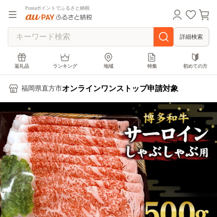
Pontaポイントでふるさと納税
詳細検索
返礼品
ランキング
地域
特集
初めての方
オンラインワンストップ申請対象
福岡県直方市