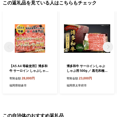
この返礼品を見ている人はこちらもチェック
【A5 A4 等級使用】博多和
博多和牛 サーロインしゃぶ
牛 サーロイン しゃぶしゃぶ
しゃぶ用 500g ／ 黒毛和種
用 500g 【配送不可：離島】
黒毛和牛 和牛 牛肉 お肉 肉
28,000円
23,000円
寄附金額
寄附金額
牛肉 牛肉/しゃぶしゃぶ
サーロイン しゃぶしゃぶ 九
州 福岡県 太宰府市 冷凍
福岡県朝倉市
福岡県太宰府市
この自治体のおすすめ返礼品