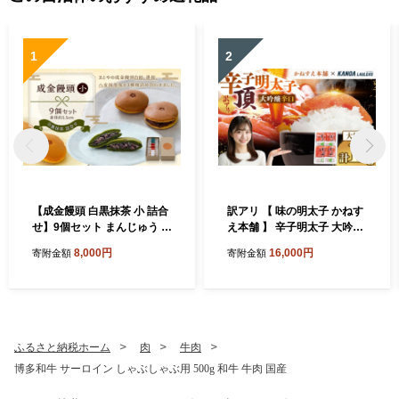
1
2
【成金饅頭 白黒抹茶 小 詰合
訳アリ 【 味の明太子 かねす
せ】9個セット まんじゅう 饅
え本舗 】 辛子明太子 大吟醸
頭 和菓子 お菓子 福岡県 直方
旨口 「 頂 」 大切子 小分け 4
8,000円
16,000円
寄附金額
寄附金額
市
パック 計約1kg 明太子 辛子
めんたいこ たらこ 海鮮 魚介
類 魚介 惣菜 ご飯のお供 おつ
まみ 冷凍
ふるさと納税ホーム
肉
牛肉
博多和牛 サーロイン しゃぶしゃぶ用 500g 和牛 牛肉 国産