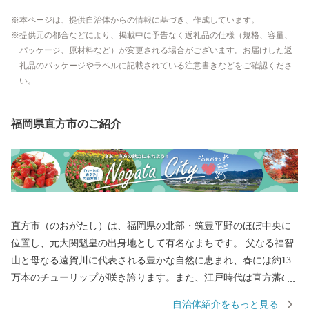
本ページは、提供自治体からの情報に基づき、作成しています。
提供元の都合などにより、掲載中に予告なく返礼品の仕様（規格、容量、
パッケージ、原材料など）が変更される場合がございます。お届けした返
礼品のパッケージやラベルに記載されている注意書きなどをご確認くださ
い。
福岡県直方市のご紹介
直方市（のおがたし）は、福岡県の北部・筑豊平野のほぼ中央に
位置し、元大関魁皇の出身地として有名なまちです。 父なる福智
山と母なる遠賀川に代表される豊かな自然に恵まれ、春には約13
万本のチューリップが咲き誇ります。また、江戸時代は直方藩の
城下町として、明治以降は石炭業や鉄工業で筑豊炭田の中心都市
自治体紹介をもっと見る