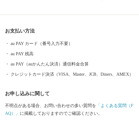
として栄えるなど、深い歴史も息づいています。 自然と歴史が織
り成す直方市。あなたの温かいご支援を、心よりお待ちしており
ます。 ※令和元年6月以降、総務省によるふるさと納税の見直し
により、直方市内に住所を有する方に対して返礼品の送付はでき
お支払い方法
ません。何卒、ご理解のほどお願い申し上げます。
au PAY カード（番号入力不要）
au PAY 残高
au PAY（auかんたん決済）通信料金合算
クレジットカード決済（VISA、Master、JCB、Diners、AMEX）
お申し込みに関して
不明点がある場合、お問い合わせの多い質問を
「よくある質問（F
AQ）」
に掲載しておりますのでご確認ください。