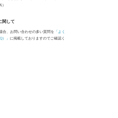
生かした流通業、伝統に培われた商工
EX）
史と文化を資源とする観光など、充実し
有しています。現在も、埼玉県南西部地
に関して
て発展を続けています。 川越市は、
り、魅力があふれ、だれもが住み続けた
場合、お問い合わせの多い質問を
「よく
」を将来都市像に、さまざまな施策を着
Q）」
に掲載しておりますのでご確認く
くことで、その実現に向けて取り組んで
越市にゆかりのある方、川越市を応援し
援をよろしくお願いします。