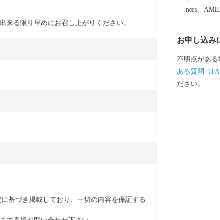
通の利便性を
ners、AM
業、豊かな歴
は出来る限り早めにお召し上がりください。
た都市機能を
お申し込み
域の中心都市とし
「人がつなが
不明点がある
いまち 川越
ある質問（FA
実に進めてい
ださい。
います。 川
たい方 ご支
定に基づき掲載しており、一切の内容を保証する