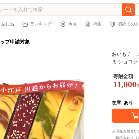
返礼品
ランキング
地域
特集
初めての
ップ申請対象
おいもチーズ
ま ショコラ
寄附金額
11,000
在庫: あり
現在お住まい
贈答されませ