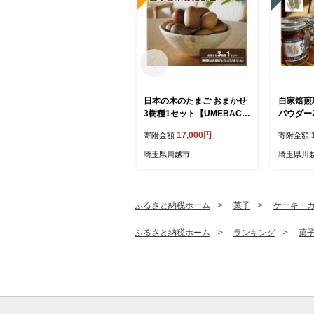
日本の木のたまご おまかせ
自家焙煎
3樹種1セット【UMEBACHI
パウダー
FURNITURE】
17,000円
寄附金額
寄附金額
埼玉県川越市
埼玉県川
ふるさと納税ホーム
菓子
ケーキ・
ふるさと納税ホーム
ランキング
菓