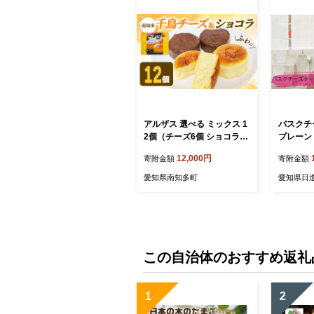
アルザス 選べる ミックス 1
バスクチ
2個（チーズ6個 ショコラ6
プレーン 
個） 冷凍 チーズケーキ ガ
ーキ ケー
12,000円
寄附金額
寄附金額
トーショコラ 愛知県 南知多
凍 愛知 
町
愛知県南知多町
愛知県日
この自治体のおすすめ返礼
1
2