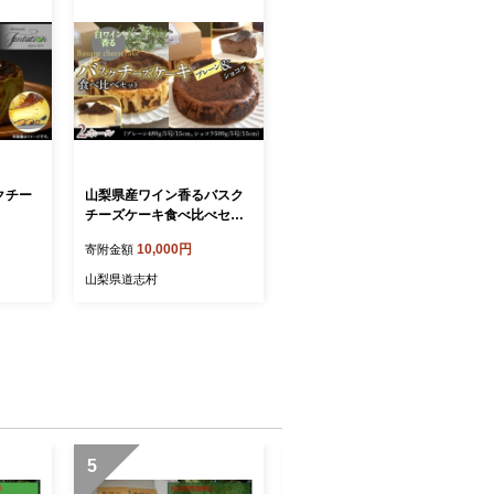
クチー
山梨県産ワイン香るバスク
】
チーズケーキ食べ比べセッ
ト（プレーン・ショコラ各1
10,000円
寄附金額
ホール） ふるさと納税 バス
クチーズケーキ 食べ比べ
山梨県道志村
セット（プレーン・ショコ
ラ） 山梨県 道志村 送料無
料 DSX007
5
6