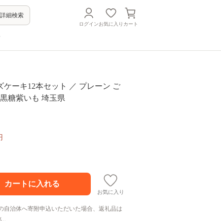
詳細検索
ログイン
お気に入り
カート
方
ケーキ12本セット ／ プレーン ご
 黒糖紫いも 埼玉県
円
お気に入り
の自治体へ寄附申込いただいた場合、返礼品は
ん。