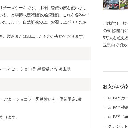
リチーズケーキです。甘味に秘伝の蜜を使いまし
いも、と季節限定2種類の全6種類。これを各2本ず
けいたします。自然解凍の上、お召し上がりくださ
川越市は、埼
の東北端に位置
産、製造または加工したものが占めております。
5万人を超え
玉県内で初め
周年を迎えます。 遠く古代より交通の
の政治の中心
は桓武平氏の
レーン ごま ショコラ 黒糖紫いも 埼玉県
勢力を伸ばし
た太田道真・
お支払い方
うぎがやつう
の一端を担う
au PAY
ン・ごま・ショコラ・黒糖紫いも・季節限定2種
戸時代には江
au PAY 残
資の集積地として重
から30キロ
au PAY
あります。
でありながら
クレジットカ