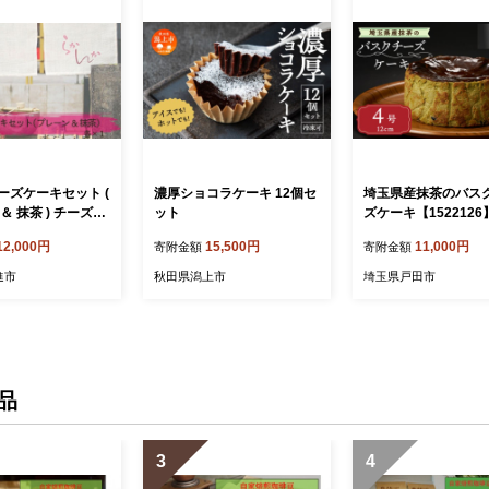
ーズケーキセット (
濃厚ショコラケーキ 12個セ
埼玉県産抹茶のバス
＆ 抹茶 ) チーズケ
ット
ズケーキ【1522126
キ お菓子 菓子 冷
12,000円
15,500円
11,000円
寄附金額
寄附金額
愛知県 日進市
進市
秋田県潟上市
埼玉県戸田市
品
3
4