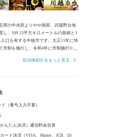
玉県の中央部よりやや南部、武蔵野台地
し、109.13平方キロメートルの面積と3
る人口を有する中核市です。大正11年に埼
て市制を施行し、令和4年に市制施行100
要衝、入間地域
自治体紹介をもっと見る
として発展してきた川越は、平安時代に
流れをくむ武蔵武士の河越氏が館を構え
ました。室町時代には、河越城を築城し
道灌父子の活躍により、扇谷上杉氏（お
法
えすぎし）が関東での政治・経済・文化
とともに、河越の繁栄を築きました。江
 カード（番号入力不要）
戸の北の守りとともに舟運を利用した物
高
要視されました。 川越市は、都心
メートルの首都圏に位置するベッドタウン
（auかんたん決済）通信料金合算
、商品作物などを生産する近郊農業、交
ード決済（VISA、Master、JCB、Di