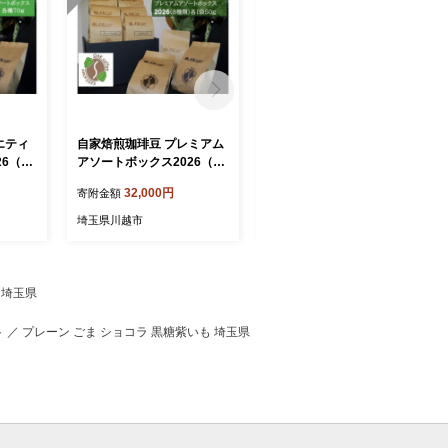
エティ
自家焙煎珈琲豆 プレミアム
リビスコ川越店 ジェラー
6（6
アソートボックス2026（８
ト12個セット
種類）各1袋50g
32,000円
25,000円
寄附金額
寄附金額
埼玉県川越市
埼玉県川越市
 埼玉県
 ／ プレーン ごま ショコラ 黒糖紫いも 埼玉県