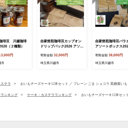
珈琲豆 川越珈琲
自家焙煎珈琲豆カップオン
自家焙煎珈琲豆バラ
2026（２種類）
ドリップパック2026 アソー
アソートボックス202
トボックス20パック（4種
種類）各1袋70g
13,000円
32,000円
38,000円
寄附金額
寄附金額
類×5P）
越市
埼玉県川越市
埼玉県川越市
カステラ
おいもチーズケーキ12本セット ／ プレーン ごま ショコラ 黒糖紫いも
子ランキング
ケーキ・カステラランキング
おいもチーズケーキ12本セット