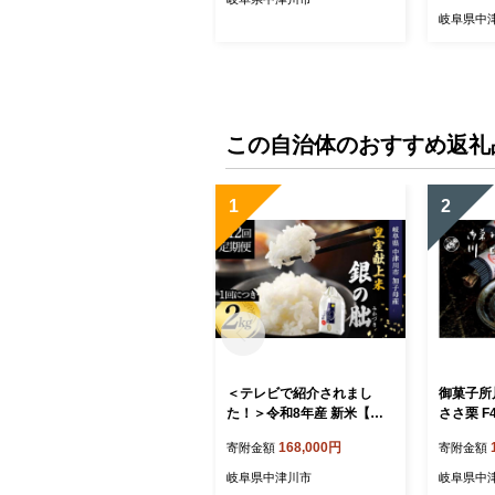
岐阜県中
この自治体のおすすめ返礼
1
2
＜テレビで紹介されまし
御菓子所
た！＞令和8年産 新米【全1
ささ栗 F4
2回定期便】皇室献上米『銀
168,000円
寄附金額
寄附金額
の朏』2kg 中津川市加子母
産 栽培期間中化学肥料不使
岐阜県中津川市
岐阜県中
用 お米 新米 精米 F4N-2889