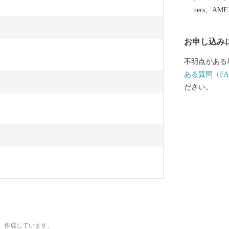
川市を代表す
ners、AM
とん」をはじ
・清流が育む
お申し込み
も有名な木工
ラメン など 全国に誇る名産品をたくさん揃えまし
不明点がある
た。 一つ一つのお礼の品にこだわりを持って掲載して
ある質問（FA
おります。 
ださい。
さい 期間限定や数量限定のお礼の品もございますので
まめにチェックしてみ
にお越しくだ
、作成しています。