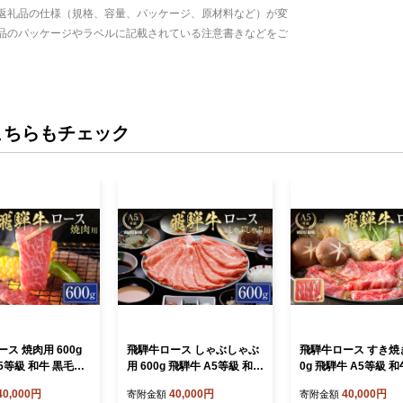
返礼品の仕様（規格、容量、パッケージ、原材料など）が変
品のパッケージやラベルに記載されている注意書きなどをご
こちらもチェック
ス 焼肉用 600g
飛騨牛ロース しゃぶしゃぶ
飛騨牛ロース すき焼き
5等級 和牛 黒毛和
用 600g 飛騨牛 A5等級 和牛
0g 飛騨牛 A5等級 和
668
黒毛和牛 F4N-2663
和牛 F4N-2658
40,000円
40,000円
40,000円
寄附金額
寄附金額