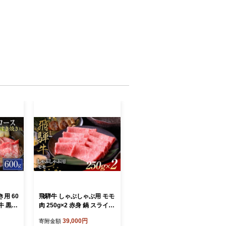
用 60
飛騨牛 しゃぶしゃぶ用 モモ
牛 黒毛
肉 250g×2 赤身 鍋 スライス
肉 F4N-1640
39,000円
寄附金額