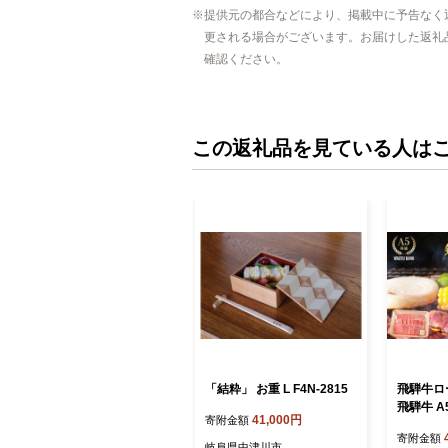
提供元の都合などにより、掲載中に予告なく
更される場合がございます。お届けした返礼
確認ください。
この返礼品を見ている人は
「結粋」 お重 L F4N-2815
飛騨牛ロー
飛騨牛 A
41,000円
寄附金額
牛 F4N-2
寄附金額
岐阜県中津川市