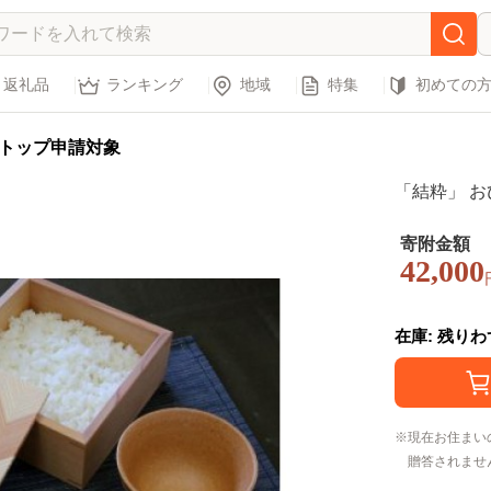
返礼品
ランキング
地域
特集
初めての
トップ申請対象
「結粋」 おひつ
寄附金額
42,000
在庫: 残り
現在お住まい
贈答されませ