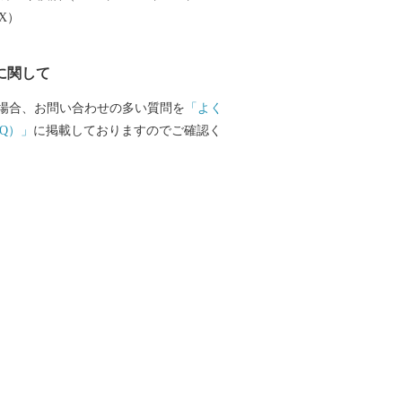
る主な返礼品 ・「中津川市発祥の栗きん
EX）
めとする和菓子 ・地域で育まれた飛騨牛
地酒 ・伊勢神宮式年遷宮の御神木として
に関して
製品 ・栽培に適した気候で栽培するシク
場合、お問い合わせの多い質問を
「よく
Q）」
に掲載しておりますのでご確認く
ぜひお時間のある時にじっくりお選びくだ
てください そしてぜひ中津川市
さい。