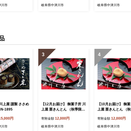
津川市
岐阜県中津川市
岐阜県中津川市
品
3
4
川上屋 謹製 ささめ
【12月お届け】 御菓子所 川
【10月お届け】 御菓
N-1895
上屋 栗きんとん （秋季限
上屋 栗きんとん （
定）10個入り F4N-1069
定）10個入り F4N-1
15,000円
12,000円
12,000円
寄附金額
寄附金額
津川市
岐阜県中津川市
岐阜県中津川市