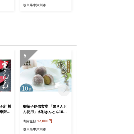
岐阜県中津川市
5
6
子所 川
御菓子処信玄堂 「栗きんと
「肉の芸術品」飛騨牛切り
秋季限
ん使用」水彩きんとん10個
落とし（モモ、肩、バラ）1
067
入 F4N-2899
kg（250g×4）【用途は
12,000円
20,000円
寄附金額
寄附金額
様々！焼肉、BBQ、すき焼
き、煮物、牛丼、炒め物な
岐阜県中津川市
岐阜県中津川市
ど】 F4N-2858