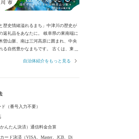
と歴史情緒溢れるまち」中津川の歴史が
品をあなたに。 岐阜県の東南端に
木曽山脈、南は三河高原に囲まれ、中央
れる自然豊かなまちです。 古くは、東山
飛騨街道などの交通の要衝として栄え、
自治体紹介をもっと見る
工業団地の完成により、商工業都市とし
ました。 一方、豊かな自然環境のなかで
濃桧は、伊勢神宮の式年遷宮で御神木と
です。 また、優れた農産物な
法
農業地域でもあり、地場産業の盛んな都
して、リニア中央新幹線の開業に伴い、市
 カード（番号入力不要）
阜県駅（仮称）が誕生します。 中津川市
高
交通の要衝として、人、モノ、情報の行
して、これからも歴史を歩み続けていき
（auかんたん決済）通信料金合算
援をよろしくお願いいたします！ ■中津
ード決済（VISA、Master、JCB、Di