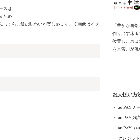
ーズは
るため
ふっくらご飯の味わいが楽しめます。※画像はイメ
「豊かな自然
作り出す珠玉の返礼
位置し、東は
を木曽川が流
道、中山道、
近年では中核
て成長してき
産出される東
して使用されるほど有名
お支払い方
どを産出する
市です。 そ
au PAY
内にリニア岐
au PAY 残
は、今も昔も
き交うまちと
au PAY
ますので、 応
クレジットカ