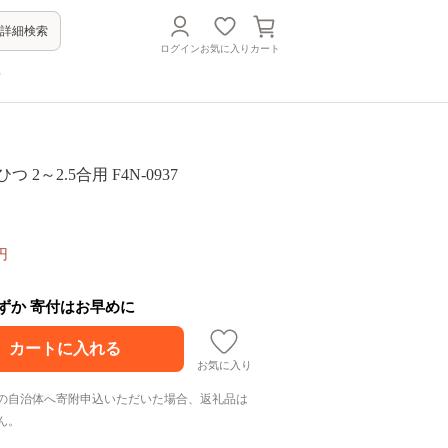
詳細検索
ログイン
お気に入り
カート
方
 2～2.5合用 F4N-0937
円
わずか 寄付はお早めに
お気に入り
の自治体へ寄附申込いただいた場合、返礼品は
ん。