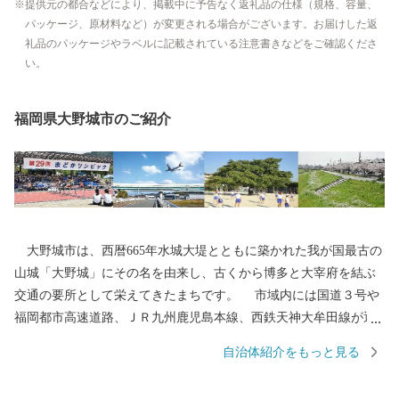
提供元の都合などにより、掲載中に予告なく返礼品の仕様（規格、容量、
パッケージ、原材料など）が変更される場合がございます。お届けした返
礼品のパッケージやラベルに記載されている注意書きなどをご確認くださ
い。
福岡県大野城市のご紹介
大野城市は、西暦665年水城大堤とともに築かれた我が国最古の
山城「大野城」にその名を由来し、古くから博多と大宰府を結ぶ
交通の要所として栄えてきたまちです。 市域内には国道３号や
福岡都市高速道路、ＪＲ九州鹿児島本線、西鉄天神大牟田線が通
り、九州自動車道太宰府ICや福岡空港にも近く、交通の便に恵ま
自治体紹介をもっと見る
れているとともに、東北部の四王寺山や乙金山、南部の牛頸山な
ど、貴重な緑も残っており、住みやすいまちとして、人口増加が