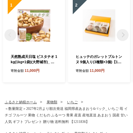
1
2
天然熟成天日塩 ピスタチオ 1
ヒュッテのガレットブルトン
kg(1kg×1袋)(大野城市)_ ピ
ヌ 9個入り(3種類×3個)【176
スタチオ ナッツ おつまみ 天
0171】
11,000円
11,000円
寄附金額
寄附金額
然 熟成 天日塩 おやつ スナッ
ク 菓子 風味 コク 大野城市
ギフト プレゼント 贈り物 送
料無料 人気 おすすめ 1kg
【1081988】
ふるさと納税ホーム
果物類
いちご
＜数量限定＞2027年2月より順次発送 福岡県産あまおう4パック_ いちご 苺 イ
チゴ フルーツ 果物 くだもの ふるーつ 青果 産直 産地直送 あまおう 国産 甘い
人気 ギフト プレゼント 贈り物 送料無料 【1211836】