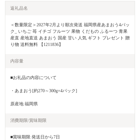
返礼品名
＜数量限定＞2027年2月より順次発送 福岡県産あまおう4パッ
ク_ いちご 苺 イチゴ フルーツ 果物 くだもの ふるーつ 青果 
産直 産地直送 あまおう 国産 甘い 人気 ギフト プレゼント 贈
り物 送料無料 【1211836】
内容量
■お礼品の内容について
・あまおう[約270～300g×4パック]
原産地:福岡県
消費期限/賞味期限
■賞味期限:発送日から7日