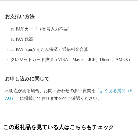
続いています。 今後も魅力あふれる住みよいまちづくりに取り
組んでまいります。 本市の歴史・施策・将来像にご理解をいた
お支払い方法
だき、ご協力ご支援いただきますようお願い申し上げます。
au PAY カード（番号入力不要）
au PAY 残高
au PAY（auかんたん決済）通信料金合算
クレジットカード決済（VISA、Master、JCB、Diners、AMEX）
お申し込みに関して
不明点がある場合、お問い合わせの多い質問を
「よくある質問（F
AQ）」
に掲載しておりますのでご確認ください。
この返礼品を見ている人はこちらもチェック