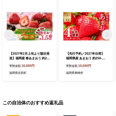
【2027年2月上旬より順次発
【先行予約／2027年出荷】
送】福岡産 春あまおう 約25
福岡県産 あまおう 約250-27
0g×6パック 吉富町/南国フル
0g × 4 パック いちご イチゴ
16,000円
10,000円
寄附金額
寄附金額
ーツ株式会社 [BGAG026] い
苺 あまおう デザート 果物 く
ちご あまおう 苺 イチゴ 果物
だもの フルーツ ジャム にも
福岡県吉富町
福岡県東峰村
くだもの フルーツ 甘い 福岡
ケーキ にも 先行予約 数量限
県
定 送料無料 福岡 東峰村 3S1
2
この自治体のおすすめ返礼品