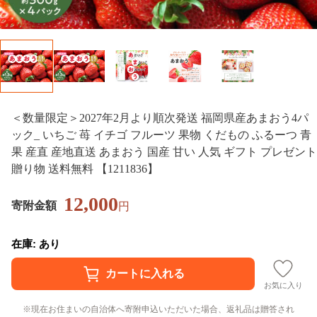
＜数量限定＞2027年2月より順次発送 福岡県産あまおう4パ
ック_ いちご 苺 イチゴ フルーツ 果物 くだもの ふるーつ 青
果 産直 産地直送 あまおう 国産 甘い 人気 ギフト プレゼント
贈り物 送料無料 【1211836】
12,000
寄附金額
円
在庫: あり
お気に入り
現在お住まいの自治体へ寄附申込いただいた場合、返礼品は贈答され