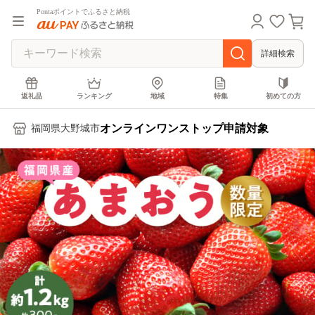
Pontaポイントでふるさと納税
詳細検索
返礼品
ランキング
地域
特集
初めての方
オンラインワンストップ申請対象
福岡県大野城市