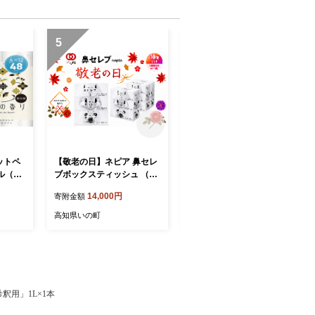
5
6
ットペ
【敬老の日】ネピア 鼻セレ
貸切観光タクシーで巡る
ル（人
ブボックスティッシュ （10
サクッとにこ淵プラン（約3
箱）
時間）
14,000円
84,000円
寄附金額
寄附金額
高知県いの町
高知県いの町
釈用」1L×1本