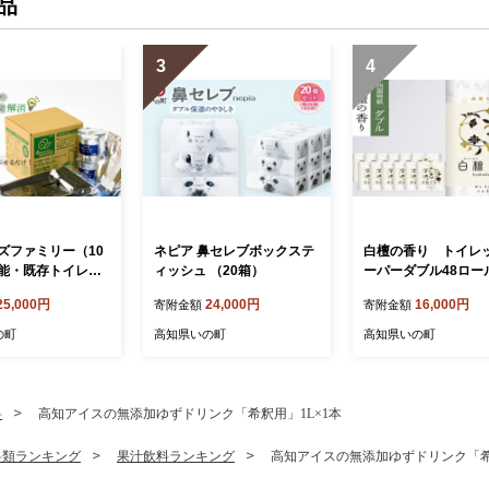
品
3
4
ズファミリー（10
ネピア 鼻セレブボックステ
白檀の香り トイレ
能・既存トイレに
ィッシュ （20箱）
ーパーダブル48ロー
100回）防災 災害
気厳選シリーズ）
25,000円
24,000円
16,000円
寄附金額
寄附金額
 簡易 備蓄
の町
高知県いの町
高知県いの町
料
高知アイスの無添加ゆずドリンク「希釈用」1L×1本
料類ランキング
果汁飲料ランキング
高知アイスの無添加ゆずドリンク「希