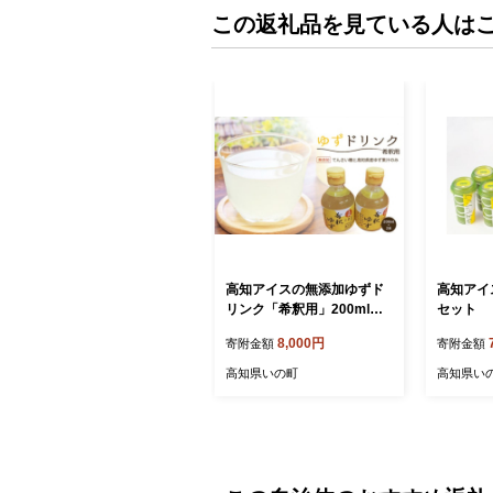
この返礼品を見ている人は
高知アイスの無添加ゆずド
高知アイ
リンク「希釈用」200ml 2
セット
本セット
8,000円
寄附金額
寄附金額
高知県いの町
高知県い