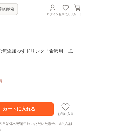
詳細検索
ログイン
お気に入り
カート
方
の無添加ゆずドリンク「希釈用」1L
円
お気に入り
の自治体へ寄附申込いただいた場合、返礼品は
ん。