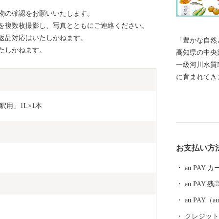
物の確認をお願いいたします。
を複数枚撮影し、写真とともにご連絡ください。
返品対応はいたしかねます。
「豊かな自然と心
たしかねます。
高知県の中央
一級河川水質
に育まれてき
また石鎚国定
はじめとして
用」1L×1本
○ 市街地か
の風景が広が
り・キャンプ
お支払い方
○ 人と人と
の豊かさを感
au PAY
「～子どもた
au PAY 残
のまち」将来
す
au PAY
クレジットカ