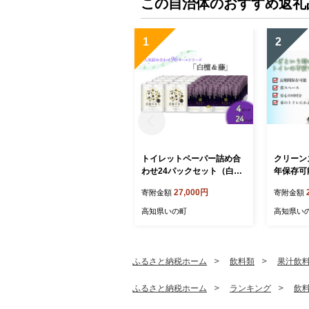
この自治体のおすすめ返礼
1
2
トイレットペーパー詰め合
クリーン
わせ24パックセット（白檀
年保存可
＆藤の香り / 96ロール）
セット用
27,000円
寄附金額
寄附金額
緊急 安心
高知県いの町
高知県い
ふるさと納税ホーム
飲料類
果汁飲
ふるさと納税ホーム
ランキング
飲