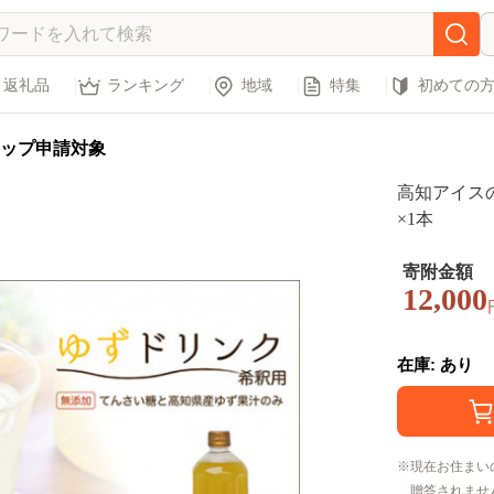
返礼品
ランキング
地域
特集
初めての
ップ申請対象
高知アイス
×1本
寄附金額
12,000
在庫: あり
現在お住まい
贈答されませ