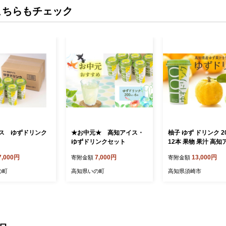
こちらもチェック
ス ゆずドリンク
★お中元★ 高知アイス・
柚子 ゆず ドリンク 20
ゆずドリンクセット
12本 果物 果汁 高知
高知県産 ユズ 100%
7,000円
7,000円
13,000円
寄附金額
寄附金額
ICE044
の町
高知県いの町
高知県須崎市