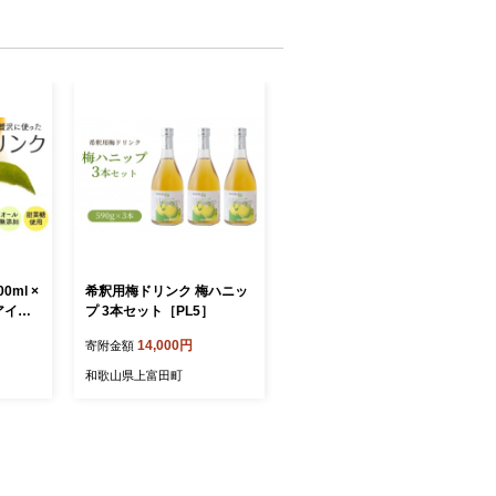
0ml ×
希釈用梅ドリンク 梅ハニッ
アイス
プ 3本セット［PL5］
 須崎市
14,000円
寄附金額
和歌山県上富田町