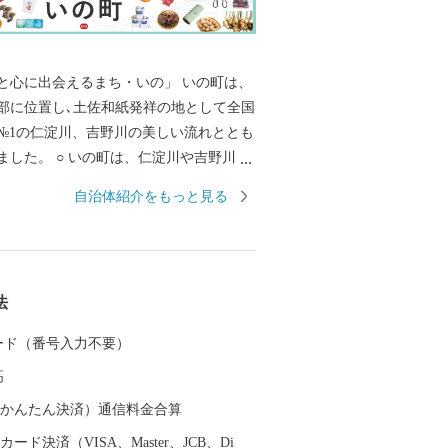
に出会えるまち・いの」 いの町は、
部に位置し､土佐和紙発祥の地として全国
№1の仁淀川、吉野川の美しい流れととも
ました。 ○ いの町は、仁淀川や吉野川、
公園に指定されている瓶ケ森や寒風山を
自治体紹介をもっと見る
山・川の豊かな自然に恵まれています。
らすぐ国道１９４号に入ると仁淀川と山里
ります。仁淀川ではカヌー体験・アユ釣
等のアウトドアレジャーが楽しめます。
法
の心のつながりやふれあいを大切にし、心
じることのできるあったかい町です。 ○
 カード（番号入力不要）
ちの未来のために～教育のまち・子育て
高
の担い手となる”ひと”を育てていく町で
（auかんたん決済）通信料金合算
ード決済（VISA、Master、JCB、Di