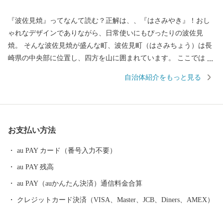
『波佐見焼』ってなんて読む？正解は、、『はさみやき』！おし
ゃれなデザインでありながら、日常使いにもぴったりの波佐見
焼。 そんな波佐見焼が盛んな町、波佐見町（はさみちょう）は長
崎県の中央部に位置し、四方を山に囲まれています。 ここでは、
日本の棚田百選に選ばれた「鬼木棚田」にみられるように、豊か
自治体紹介をもっと見る
な自然のなかで、お米やお茶、アスパラガスなどの農畜産業が行
われているほか、400年の歴史を持つ陶磁器産業を中心とした「も
のづくり」の息吹が根付いています。 今なお多くの窯元が集積す
る中尾山には世界最大規模の登り窯跡があり、江戸時代には、こ
お支払い方法
こで焼かれた「くらわんか碗」が全国に出荷され、当時貴重品で
あった磁器を広く普及させるとともに、食文化にも大きな影響を
au PAY カード（番号入力不要）
与えたといわれています。 そして近年においても、日本の食卓を
au PAY 残高
彩るおしゃれで機能的な日用和食器の一大産地として、全国的に
も高いシェアを誇っています。（すでに皆さまの食卓にも、波佐
au PAY（auかんたん決済）通信料金合算
見で作られたやきものがあるかも！？）窯元、棚田、温泉など、
クレジットカード決済（VISA、Master、JCB、Diners、AMEX）
ここでは紹介しきれません。長崎へお越しの際は、ぜひ波佐見町
へお立ち寄りください。