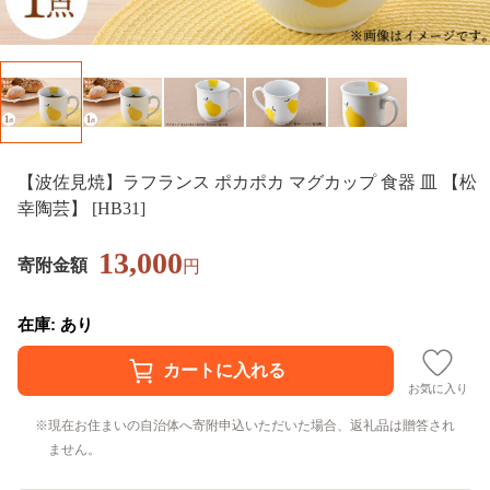
【波佐見焼】ラフランス ポカポカ マグカップ 食器 皿 【松
幸陶芸】 [HB31]
13,000
寄附金額
円
在庫: あり
お気に入り
現在お住まいの自治体へ寄附申込いただいた場合、返礼品は贈答され
ません。