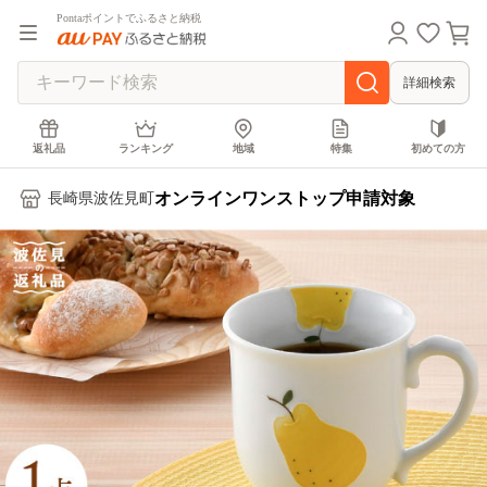
Pontaポイントでふるさと納税
詳細検索
返礼品
ランキング
地域
特集
初めての方
オンラインワンストップ申請対象
長崎県波佐見町