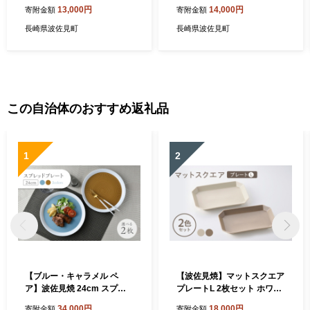
陶芸】 [HB32]
芸】 [HB52]
13,000円
14,000円
寄附金額
寄附金額
長崎県波佐見町
長崎県波佐見町
この自治体のおすすめ返礼品
1
2
【ブルー・キャラメル ペ
【波佐見焼】マットスクエア
ア】波佐見焼 24cm スプレ
プレートL 2枚セット ホワイ
ッドプレート【一真窯】 [BB
ト・モカグレージュ【陶芸ゆ
34,000円
18,000円
寄附金額
寄附金額