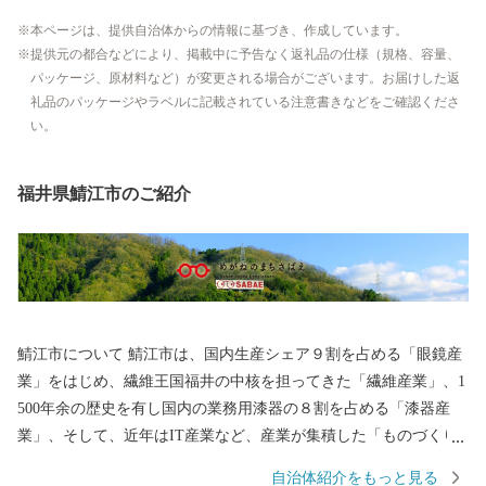
本ページは、提供自治体からの情報に基づき、作成しています。
提供元の都合などにより、掲載中に予告なく返礼品の仕様（規格、容量、
パッケージ、原材料など）が変更される場合がございます。お届けした返
礼品のパッケージやラベルに記載されている注意書きなどをご確認くださ
い。
福井県鯖江市のご紹介
鯖江市について 鯖江市は、国内生産シェア９割を占める「眼鏡産
業」をはじめ、繊維王国福井の中核を担ってきた「繊維産業」、1
500年余の歴史を有し国内の業務用漆器の８割を占める「漆器産
業」、そして、近年はIT産業など、産業が集積した「ものづくり
のまち」です。 王山古墳をはじめ、古墳の多い古代ロマンのまち
自治体紹介をもっと見る