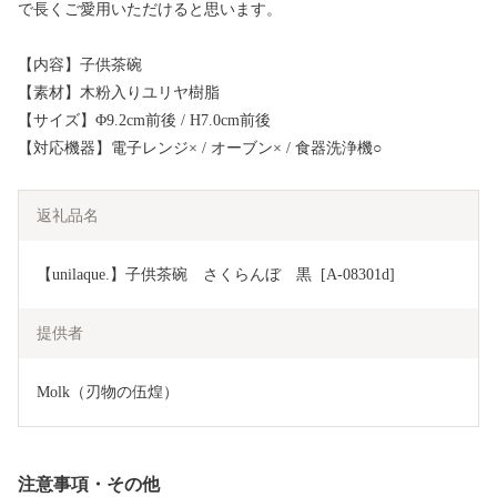
で長くご愛用いただけると思います。
【内容】子供茶碗
【素材】木粉入りユリヤ樹脂
【サイズ】Φ9.2cm前後 / H7.0cm前後
【対応機器】電子レンジ× / オーブン× / 食器洗浄機○
返礼品名
【unilaque.】子供茶碗　さくらんぼ　黒  [A-08301d]
提供者
Molk（刃物の伍煌）
注意事項・その他