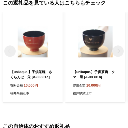
供及び鯖江市のふるさと納税に関する情報提供のために使用させ
この返礼品を見ている人はこちらもチェック
ていただき、その手段として、電子メールの配信やパンフレット
等の資料の郵送をさせていただくことがあります。 御不明な点
や、電子メールの配信又は資料の郵送停止等のご希望がございま
したら、ふるさと納税担当(furusato-sabae@soe.or.jp)までご連絡く
ださい。
【unilaque.】子供茶碗 さ
【unilaque.】子供茶碗 ク
くらんぼ 朱 [A-08301c]
マ 黒 [A-08301b]
10,000円
10,000円
寄附金額
寄附金額
福井県鯖江市
福井県鯖江市
この自治体のおすすめ返礼品