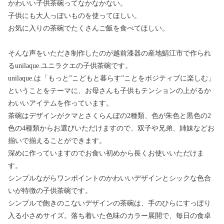
かわいい子供茶碗ってなかなかない。
子供にも大人っぽいものを使ってほしい。
お気に入りの茶碗でたくさんご飯を食べてほしい。
そんな声をいただき制作したのが越前漆器の産地鯖江市で作られ
るunilaque.ユニラクエの子供茶碗です。
unilaque.は「もっと”こどもと暮らす”ことをポジティブに楽しむ」
ということをテーマに、お母さんも子供もテンションの上がるか
わいいアイテムを作っています。
茶碗はデザインがクマとさくらんぼの2種類、色が朱色と黒色の2
色の4種類からお選びいただけますので、双子や兄弟、姉妹などお
揃いで揃えることができます。
深めに作っていますのでお食い初めから長くお使いいただけま
す。
シンプルながらワンポイントのかわいいデザインとシックな色合
いが特徴の子供茶碗です。
シンプルで飽きのこないデザインの茶碗は、手のひらにすっぽり
入る小さめサイズ。落ち着いた色味のカラー展開で、毎日の食卓