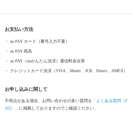
であり、近松門左衛門が幼少期を過ごした地域には当時をしのぶ
街並みが残っています。 豊かな自然にも恵まれ、日本歴史公園百
選に認定されている西山公園は日本海側随一のつつじの名所とし
て親しまれています。 めがねのまちさばえのSDGsについて 鯖江
お支払い方法
市はものづくり分野を中心に内発的に発展し、成長を遂げてきた
まちです。 その発展を支えてきたのは、女性の活躍、時代を見据
au PAY カード（番号入力不要）
えイノベーションを繰り広げてきた市民性、市民一人ひとりが主
au PAY 残高
役になれる地域風土にあります。 今後、鯖江市が50年後、100年
後と将来にわたって成長力を確保し、持続可能なまちづくりを進
au PAY（auかんたん決済）通信料金合算
め、「誰一人取り残さない」社会の実現を目指し、「持続可能な
クレジットカード決済（VISA、Master、JCB、Diners、AMEX）
地域モデル"めがねのまちさばえ"」の確立のために、国連で採択
された国際目標「SDGs」の理念に賛同し、市民や経済界、市民団
お申し込みに関して
体、大学等と協働で一丸となって取り組みます。 お客様からいた
だいた個人情報は、鯖江市が責任をもって管理し、関係法令で定
不明点がある場合、お問い合わせの多い質問を
「よくある質問（F
められた場合を除き、第三者に譲渡したり、提供したりすること
AQ）」
に掲載しておりますのでご確認ください。
はございません。 なお、お客様からいただいた個人情報は、商品
の発送、事務連絡、いただいたふるさと納税の使い道に関する報
告、鯖江市が主催・出展するふるさと納税関連イベント情報の提