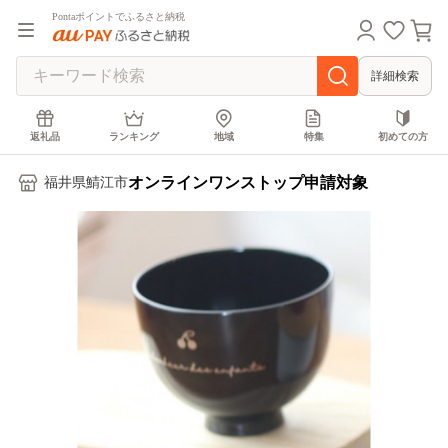
Pontaポイントでふるさと納税
詳細検索
返礼品
ランキング
地域
特集
初めての方
オンラインワンストップ申請対象
福井県鯖江市