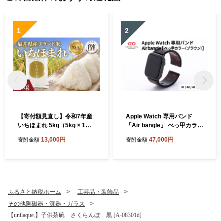
1
2
【寄付額見直し】令和7年産
Apple Watch 専用バンド
いちほまれ 5kg（5kg × 1
「Air bangle」 べっ甲カラー
袋）×1回 [B-02034] / お米 精
（ブラウン）（38 / 40 / 41モ
13,000円
47,000円
寄附金額
寄附金額
米 白米 小分け 便利 ごはん
デル）[E-03413] / 日本製 お
コメ ブランド米 人気 品種 特
しゃれ デザイン ギフト プレ
A コシヒカリ こしひかり
ゼント 包装 バングル 時計ベ
ルト 時計バンド メンズ レデ
ィース アップルウォッチバ
ンド
ふるさと納税ホーム
工芸品・装飾品
その他陶磁器・漆器・ガラス
【unilaque.】子供茶碗 さくらんぼ 黒 [A-08301d]