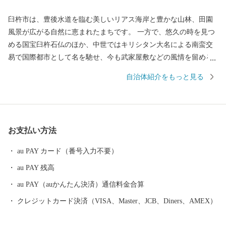
臼杵市は、豊後水道を臨む美しいリアス海岸と豊かな山林、田園
風景が広がる自然に恵まれたまちです。 一方で、悠久の時を見つ
める国宝臼杵石仏のほか、中世ではキリシタン大名による南蛮交
易で国際都市として名を馳せ、今も武家屋敷などの風情を留める
歴史と文化薫る城下町でもあります。 伝統を大切にする臼杵人気
自治体紹介をもっと見る
質は、豊かな食文化の魅力と相まって、「日本の心が息づく」癒
しのまちとして旅人を魅了しています。
お支払い方法
au PAY カード（番号入力不要）
au PAY 残高
au PAY（auかんたん決済）通信料金合算
クレジットカード決済（VISA、Master、JCB、Diners、AMEX）