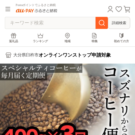
Pontaポイントでふるさと納税
詳細検索
返礼品
ランキング
地域
特集
初めての方
オンラインワンストップ申請対象
大分県臼杵市