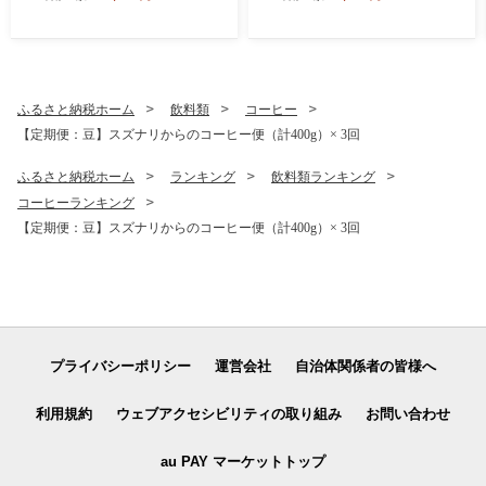
ット 入場券 利用券 宿泊券 体
チケット ペア入場券 利用券
験型 観光 温泉 海鮮会席 ふれ
宿泊券 体験型 観光 温泉 海鮮
あい 水族館 九州 大分県
会席 ふれあい 水族館 九州 大
分県
ふるさと納税ホーム
飲料類
コーヒー
【定期便：豆】スズナリからのコーヒー便（計400g）× 3回
ふるさと納税ホーム
ランキング
飲料類ランキング
コーヒーランキング
【定期便：豆】スズナリからのコーヒー便（計400g）× 3回
プライバシーポリシー
運営会社
自治体関係者の皆様へ
利用規約
ウェブアクセシビリティの取り組み
お問い合わせ
au PAY マーケットトップ