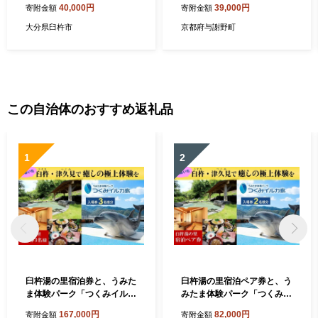
40,000円
39,000円
寄附金額
寄附金額
袋全3回【4084571】
大分県臼杵市
京都府与謝野町
この自治体のおすすめ返礼品
1
2
臼杵湯の里宿泊券と、うみた
臼杵湯の里宿泊ペア券と、う
ま体験パーク「つくみイルカ
みたま体験パーク「つくみイ
島」入場券 (３名様分) | チケ
ルカ島」入場券 (2名様分) |
167,000円
82,000円
寄附金額
寄附金額