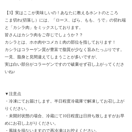
【3】実はここが美味しいの！あなたに教えるホントのところ
こま切れ(切落し）には、「ロース、ばら、もも、うで」の切れ端
と「カシラ肉」をミックスしております。
皆さんはカシラ肉をご存じでしょうか？？
カシラとは、ホホ肉やコメカミ肉の部位を指しております！
カシラはコラーゲン質が豊富で脂質が少なく旨みたっぷりです。
一見、脂身と見間違えてしまうことが多いですが、
実は白い部分がコラーゲンですので破棄せず召し上がってくださ
いね♪
▼注意点
・冷凍にてお届けします。半日程度冷蔵庫で解凍してお召し上が
りください。
・未開封状態の場合、冷蔵にて10日程度は日持ち致しますがお早
めにお召し上がりください。
・風味を損ないますので再冷凍はお控えください。