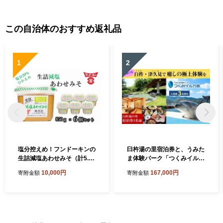
この自治体のおすすめ返礼品
1
2
塩分控えめ！フンドーキンの
臼杵湯の里宿泊券と、うみた
生詰減塩あわせみそ（計5.1k
ま体験パーク「つくみイルカ
g）
島」入場券 (３名様分) | チケ
10,000円
167,000円
寄附金額
寄附金額
ット 入場券 利用券 宿泊券 体
験型 観光 温泉 海鮮会席 ふれ
あい 水族館 九州 大分県