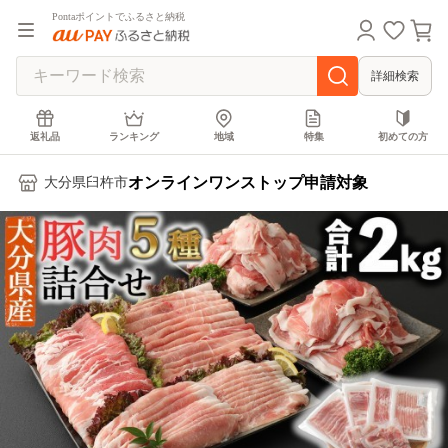
Pontaポイントでふるさと納税
詳細検索
返礼品
ランキング
地域
特集
初めての方
オンラインワンストップ申請対象
大分県臼杵市