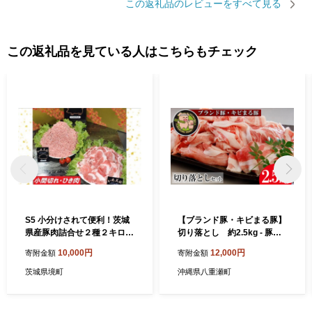
この返礼品のレビューをすべて見る
この返礼品を見ている人はこちらもチェック
S5 小分けされて便利！茨城
【ブランド豚・キビまる豚】
県産豚肉詰合せ２種２キロ！
切り落とし 約2.5kg - 豚肉
（200g×10パック）
小分け 500gずつ 部位混合
10,000円
12,000円
寄附金額
寄附金額
色々楽しめる 人気 しょうが
焼き 肉じゃが 豚丼 豚キムチ
茨城県境町
沖縄県八重瀬町
肉巻き アレンジ 色々 人気 ブ
ランド豚 おすすめ 沖縄県 八
重瀬町 【価格改定】