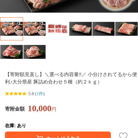
【寄附額見直し】＼選べる内容量‼／ 小分けされてるから便
利♪大分県産 豚詰め合わせ５種（約２ｋｇ）
5.0 (
1件
)
10,000
寄附金額
円
在庫: あり