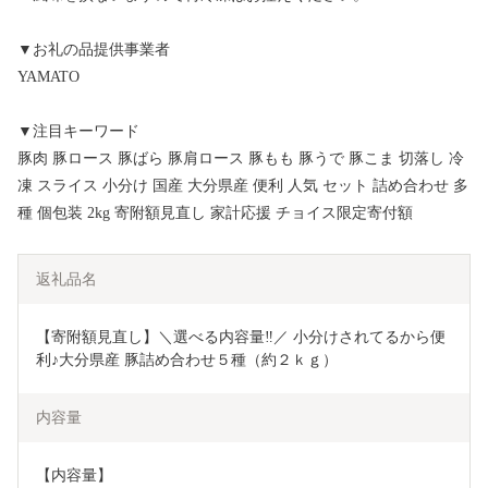
▼お礼の品提供事業者
YAMATO
▼注目キーワード
豚肉 豚ロース 豚ばら 豚肩ロース 豚もも 豚うで 豚こま 切落し 冷
凍 スライス 小分け 国産 大分県産 便利 人気 セット 詰め合わせ 多
種 個包装 2kg 寄附額見直し 家計応援 チョイス限定寄付額
返礼品名
【寄附額見直し】＼選べる内容量‼／ 小分けされてるから便
利♪大分県産 豚詰め合わせ５種（約２ｋｇ）
内容量
【内容量】