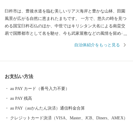
臼杵市は、豊後水道を臨む美しいリアス海岸と豊かな山林、田園
風景が広がる自然に恵まれたまちです。 一方で、悠久の時を見つ
める国宝臼杵石仏のほか、中世ではキリシタン大名による南蛮交
易で国際都市として名を馳せ、今も武家屋敷などの風情を留める
歴史と文化薫る城下町でもあります。 伝統を大切にする臼杵人気
自治体紹介をもっと見る
質は、豊かな食文化の魅力と相まって、「日本の心が息づく」癒
しのまちとして旅人を魅了しています。
お支払い方法
au PAY カード（番号入力不要）
au PAY 残高
au PAY（auかんたん決済）通信料金合算
クレジットカード決済（VISA、Master、JCB、Diners、AMEX）