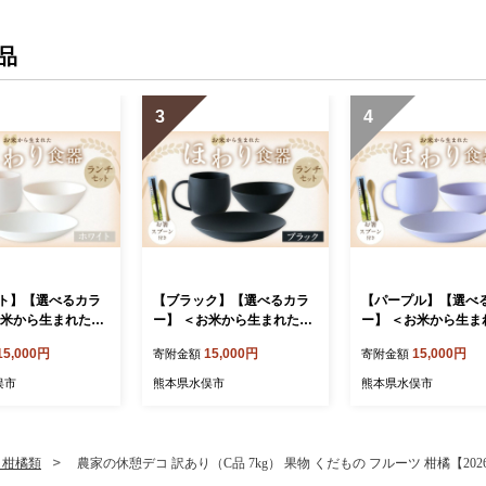
品
3
4
ト】【選べるカラ
【ブラック】【選べるカラ
【パープル】【選べ
お米から生まれた＞
ー】 ＜お米から生まれた＞
ー】 ＜お米から生ま
器ランチセット
ほわり食器ランチセット
ほわり食器ランチセ
15,000円
15,000円
15,000円
寄附金額
寄附金額
プレート、ボウル、
（210プレート、ボウル、
（210プレート、ボ
プ） ＆ お箸・スプ
マグカップ） ＆ お箸・スプ
マグカップ） ＆ お
俣市
熊本県水俣市
熊本県水俣市
 キッチン用品 洋食
ーン付き キッチン用品 洋食
ーン付き キッチン用
対応 軽い 器 軽量
器 食洗器対応 軽い 器 軽量
器 食洗器対応 軽い 
無地 熊本県 水俣
おしゃれ 無地 熊本県 水俣
おしゃれ 無地 熊本県
市
市
・柑橘類
農家の休憩デコ 訳あり（C品 7kg） 果物 くだもの フルーツ 柑橘【20