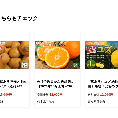
こちらもチェック
訳あり 不知火 8kg
先行予約 みかん 秀品 5kg
（訳あり） ユズ 約1k
イズ不選別 2027
【2026年10月上旬～2027
柚子 果物 くだもの 
旬～2月下旬発送予
年1月下旬までに発送予定】
ツ 常温 【2026年1
15,000円
12,000円
11,000円
寄附金額
寄附金額
くだもの フルーツ
柑橘 フルーツ 果物 くだも
～12月下旬迄発送予
アリ
の 贈答用 ギフト
城市
熊本県宇城市
高知県香美市