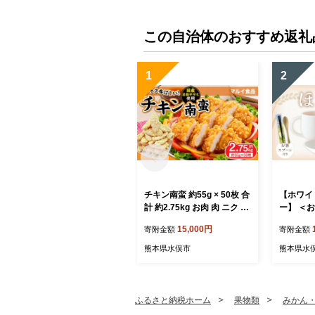
この自治体のおすすめ返礼
1
2
チキン南蛮 約55g × 50枚 合
【ホワイ
計 約2.75kg お肉 肉 ニク に
ー】 ＜
く 鶏肉 鶏 ササミ ささみ チ
ほわり食
15,000円
寄附金額
寄附金額
キン 南蛮 若鶏 国産 国産若
（210
鶏 冷凍 惣菜 おかず 揚げ物
マグカッ
熊本県水俣市
熊本県水
ーン付き
器 食洗器
おしゃれ 
市
ふるさと納税ホーム
果物類
みかん