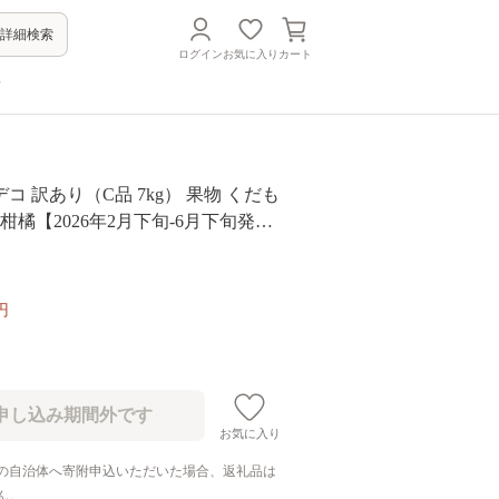
詳細検索
ログイン
お気に入り
カート
方
コ 訳あり（C品 7kg） 果物 くだも
 柑橘【2026年2月下旬-6月下旬発
円
お気に入り
の自治体へ寄附申込いただいた場合、返礼品は
ん。