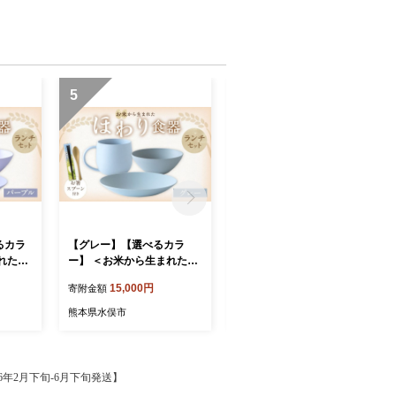
5
6
るカラ
【グレー】【選べるカラ
【イエロー】【選べるカラ
れた＞
ー】 ＜お米から生まれた＞
ー】 ＜お米から生まれた＞
ット
ほわり食器ランチセット
ほわり食器ランチセット
15,000円
15,000円
寄附金額
寄附金額
ウル、
（210プレート、ボウル、
（210プレート、ボウル、
箸・スプ
マグカップ） ＆ お箸・スプ
マグカップ） ＆ お箸・スプ
熊本県水俣市
熊本県水俣市
品 洋食
ーン付き キッチン用品 洋食
ーン付き キッチン用品 洋食
器 軽量
器 食洗器対応 軽い 器 軽量
器 食洗器対応 軽い 器 軽量
 水俣
おしゃれ 無地 熊本県 水俣
おしゃれ 無地 熊本県 水俣
市
市
26年2月下旬-6月下旬発送】