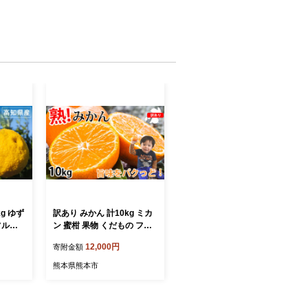
g ゆず
訳あり みかん 計10kg ミカ
フルー
ン 蜜柑 果物 くだもの フル
1月上旬
ーツ 柑橘 【2026年10月上
12,000円
寄附金額
定】
旬～2027年3月上旬発送予
定】
熊本県熊本市