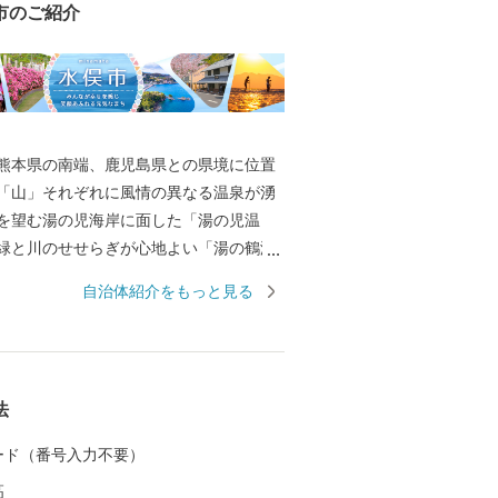
市のご紹介
本県の南端、鹿児島県との県境に位置
「山」それぞれに風情の異なる温泉が湧
を望む湯の児海岸に面した「湯の児温
緑と川のせせらぎが心地よい「湯の鶴温
た人を芯から癒してくれます。 また、
自治体紹介をもっと見る
育まれるデコポン等の柑橘類をはじめ、
す、牡蠣等の海産物や日本棚田百選にも
い棚田を擁する山間部で育まれた豊かな
べた人の体も心も満足させてくれます。
法
ったまちだからこそできる、人にも自
まち水俣へぜひお越しください。
 カード（番号入力不要）
高