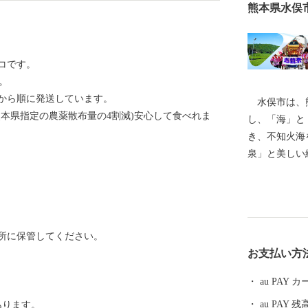
熊本県水俣
コです。
。
から順に発送しています。
水俣市は、熊
本県指定の農薬散布量の4割減)安心して食べれま
し、「海」と
き、不知火海
泉」と美しい
泉」が、訪れ
温暖な気候で
太刀魚、しら
選ばれた美し
所に保管してください。
農産物は、食
お支払い方
環境にこだわ
然にも優しい
au PAY
au PAY 残
あります。