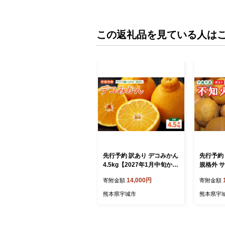
この返礼品を見ている人は
先行予約 訳あり デコみかん
先行予約 
4.5kg【2027年1月中旬から
規格外 サ
2027年4月下旬発送予定】
年1月下
14,000円
寄附金額
寄附金額
家庭用 規格外 フルーツ み
定 果物 
かん 果物 果物 旬
柑橘 訳
熊本県宇城市
熊本県宇