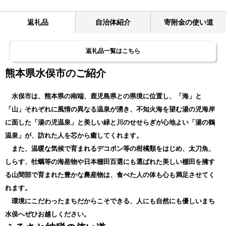
返礼品
自治体紹介
寄附金の使い道
返礼品一覧はこちら
熊本県水俣市のご紹介
水俣市は、熊本県の南端、鹿児島県との県境に位置し、「海」と
「山」それぞれに風情の異なる温泉が湧き、不知火海を望む湯の児海岸
に面した「湯の児温泉」と美しい緑と川のせせらぎが心地よい「湯の鶴
温泉」が、訪れた人を芯から癒してくれます。
また、温暖な気候で育まれるデコポン等の柑橘類をはじめ、太刀魚、
しらす、牡蠣等の海産物や日本棚田百選にも選ばれた美しい棚田を擁す
る山間部で育まれた豊かな農産物は、食べた人の体も心も満足させてく
れます。
環境にこだわったまちだからこそできる、人にも自然にも優しいまち
水俣へぜひお越しください。