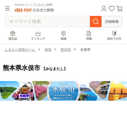
Pontaポイントでふるさと納税
詳細検索
返礼品
ランキング
地域
特集
初めての方
ふるさと納税ホーム
地域
熊本県
水俣市
熊本県水俣市
【みなまたし】