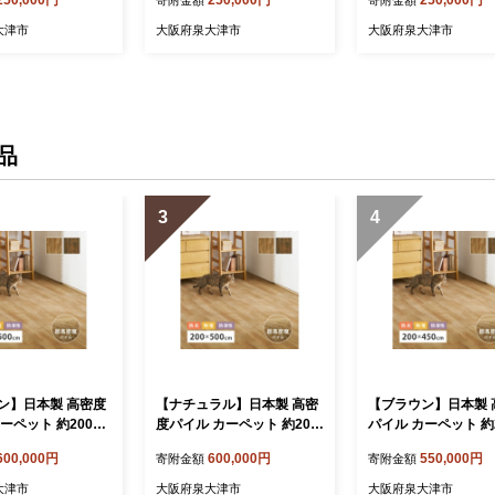
大津市
大阪府泉大津市
大阪府泉大津市
品
3
4
ン】日本製 高密度
【ナチュラル】日本製 高密
【ブラウン】日本製 
ーペット 約200×5
度パイル カーペット 約200
パイル カーペット 約2
1枚 フローリング調 7
×500cm 1枚 フローリング
50cm ナチュラル 1
600,000円
600,000円
550,000円
寄附金額
寄附金額
7
調 700044007
ーリング調 7000440
大津市
大阪府泉大津市
大阪府泉大津市