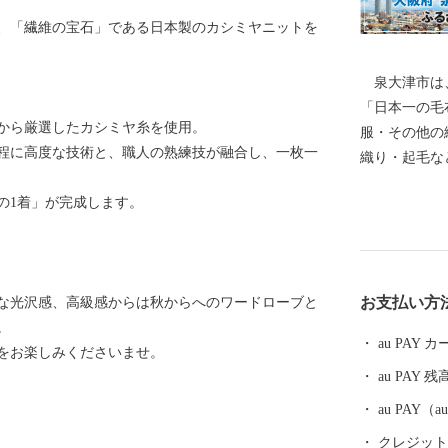
、「繊維の宝石」である日本製のカシミヤニットを
泉大津市は、
「日本一の毛
から厳選したカシミヤ糸を使用。
服・その他の
程に高度な技術と、職人の熟練技が融合し、一枚一
織り・起毛な
の発展を支え
の1着」が完成します。
く、奈良時代
て栄えていま
随筆や紀行の
の松原」「大
お支払い方
な光沢感、高級感からは秋からへのワードローブと
昭和17年4
。
阪府の南部に
au PAY
をお楽しみくださいませ。
南部は大津川
au PAY 残
す。西北部は
を望むことが
au PAY
化区域にな
クレジットカ