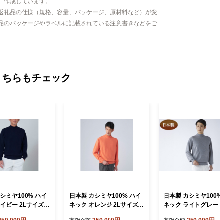
、作成しています。
返礼品の仕様（規格、容量、パッケージ、原材料など）が変
品のパッケージやラベルに記載されている注意書きなどをご
こちらもチェック
シミヤ100% ハイ
日本製 カシミヤ100% ハイ
日本製 カシミヤ100
イビー 2Lサイズ
ネック オレンジ 2Lサイズ
ネック ライトグレー 
[2664]
ズ
250,000円
250,000円
250,000円
寄附金額
寄附金額