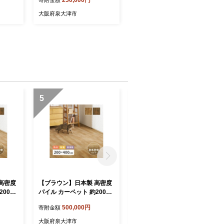
大阪府泉大津市
5
6
高密度
【ブラウン】日本製 高密度
【ナチュラル】日本製 高密
00×4
パイル カーペット 約200×4
度パイル カーペット 約200
枚 フロ
00cm 1枚 フローリング調 7
×400cm 1枚 フローリング
500,000円
500,000円
寄附金額
寄附金額
16
00044015
調 700044005
大阪府泉大津市
大阪府泉大津市