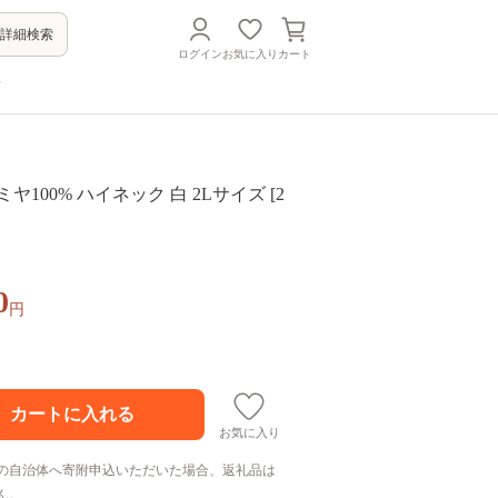
詳細検索
ログイン
お気に入り
カート
方
ヤ100% ハイネック 白 2Lサイズ [2
0
円
お気に入り
の自治体へ寄附申込いただいた場合、返礼品は
ん。