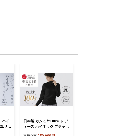
% ハイ
日本製 カシミヤ100% レデ
2Lサイ
ィース ハイネック ブラック
2Lサイズ
250,000円
寄附金額