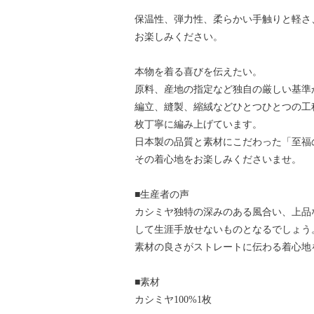
保温性、弾力性、柔らかい手触りと軽さ
お楽しみください。
本物を着る喜びを伝えたい。
原料、産地の指定など独自の厳しい基準
編立、縫製、縮絨などひとつひとつの工
枚丁寧に編み上げています。
日本製の品質と素材にこだわった「至福
その着心地をお楽しみくださいませ。
■生産者の声
カシミヤ独特の深みのある風合い、上品
して生涯手放せないものとなるでしょう
素材の良さがストレートに伝わる着心地
■素材
カシミヤ100%1枚