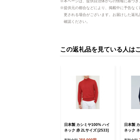
本ページは、提供自治体からの情報に基づき
提供元の都合などにより、掲載中に予告なく
更される場合がございます。お届けした返礼
確認ください。
この返礼品を見ている人は
日本製 カシミヤ100% ハイ
日本製 カ
ネック 赤 2Lサイズ [2533]
ネック ネ
[2600]
250,000円
寄附金額
寄附金額