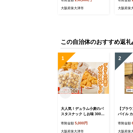
大阪府泉大津市
大阪府泉
この自治体のおすすめ返礼
1
2
大人気！デュラム小麦のパ
【ブラウ
スタスナック しお味 300g
パイル カ
(約54個装) | お菓子 スナッ
00cm 
5,000円
寄附金額
寄附金額
ク菓子 個包装 パスタ スナ
0004401
ック 塩味 しお味 おやつ お
大阪府泉大津市
大阪府泉