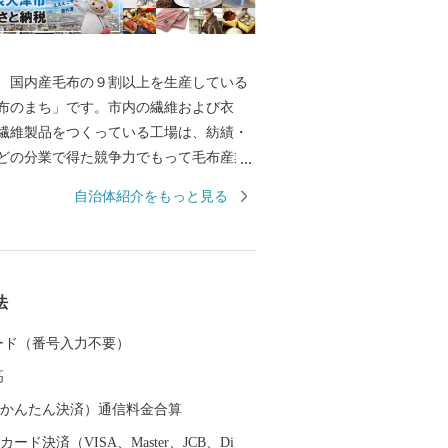
国内産毛布の９割以上を生産している
布のまち」です。市内の繊維および衣
繊維製品をつくっている工場は、紡績・
どの分業で得た競争力でもって毛布産業
ています。 また、泉大津の歴史は古
自治体紹介をもっと見る
には府中におかれた国の役所の外港とし
した。交通の要として人の往来も多く、
中にも、「小津の泊」「小津の浦なる岸
津の浦」の名で登場する名勝の地です。
法
月1日に市制を施行、泉大津市と改称。大
位置し、北部・東部は高石市と和泉市、
 カード（番号入力不要）
を境として泉北郡忠岡町と隣接していま
高
大阪湾に面し、はるかに六甲山、淡路島
できます。市内全域がほぼ平坦で、市街
（auかんたん決済）通信料金合算
っています。
ード決済（VISA、Master、JCB、Di