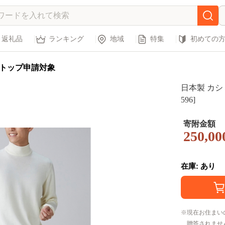
返礼品
ランキング
地域
特集
初めての
トップ申請対象
日本製 カシミ
596]
寄附金額
250,00
在庫: あり
現在お住まい
贈答されませ