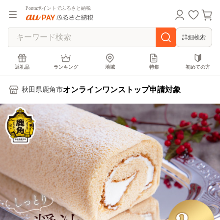
Pontaポイントでふるさと納税
詳細検索
返礼品
ランキング
地域
特集
初めての方
オンラインワンストップ申請対象
秋田県鹿角市