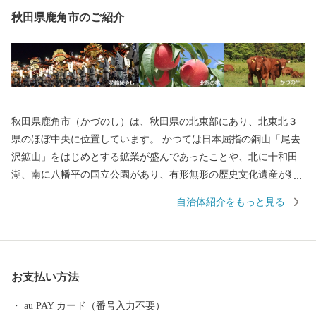
秋田県鹿角市のご紹介
秋田県鹿角市（かづのし）は、秋田県の北東部にあり、北東北３
県のほぼ中央に位置しています。 かつては日本屈指の銅山「尾去
沢鉱山」をはじめとする鉱業が盛んであったことや、北に十和田
湖、南に八幡平の国立公園があり、有形無形の歴史文化遺産が数
多くあることなどから、人の往来も多く、固有の文化を育んでき
自治体紹介をもっと見る
ました。 鹿角市は・・・ ☆きりたんぽ発祥の地です ☆「北限の
桃」、「かづの牛」、「淡雪こまち」など、数多くのブランド農
産物があります ☆「大日堂舞楽」、「毛馬内の盆踊」、「花輪祭
の屋台行事（花輪ばやし）」の３つのユネスコ無形文化遺産、さ
お支払い方法
らには「大湯環状列石」(世界文化遺産「北海道・北東北の縄文遺
跡群」の構成資産の一つ)がある「世界遺産のまち」です
au PAY カード（番号入力不要）