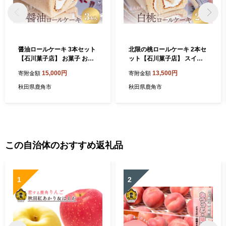
醤油ロールケーキ 3本セット
北限の桃ロールケーキ 2本セ
【石川菓子店】 お菓子 おや
ット【石川菓子店】 スイー
つ 洋菓子 和菓子 スイーツ 銘
ツ お菓子 バレンタインデー
15,000円
13,500円
寄附金額
寄附金額
菓 ギフト お土産 お中元 お歳
ホワイトデー 完熟 国産桃 お
暮 お取り寄せ 母の日 父の日
中元 お歳暮 母の日 父の日 贈
秋田県鹿角市
秋田県鹿角市
敬老の日 グルメ ギフト 故郷
り物 贈答用 グルメ ギフト 故
ふるさと 納税 秋田 あきた 鹿
郷 ふるさと 納税 秋田 あきた
角 かづの
鹿角 かづの
この自治体のおすすめ返礼品
1
2