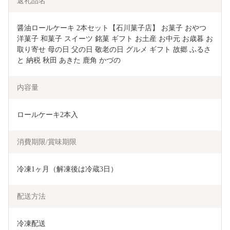
返礼品名
醤油ロールケーキ 2本セット【石川菓子店】 お菓子 おやつ 
洋菓子 和菓子 スイーツ 銘菓 ギフト お土産 お中元 お歳暮 お
取り寄せ 母の日 父の日 敬老の日 グルメ ギフト 故郷 ふるさ
と 納税 秋田 あきた 鹿角 かづの
内容量
ロールケーキ2本入
消費期限/賞味期限
冷凍1ヶ月（解凍後は冷蔵3日）
配送方法
冷凍配送