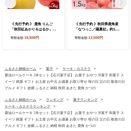
《 先行予約 》 鹿角 りんご
《 先行予約 》秋田県鹿角産
「秋田紅あかり＆はるか」約
「なつっこ／陽夏妃」約1.5k
5kg 詰め合わせ【恋する鹿角
g（4～6玉入り）●2026年8
19,500円
13,500円
寄附金額
寄附金額
カンパニー】●2026年12月上
月下旬発送開始【由右衛門果
旬発送開始 かづのりんご 食
樹園】 希少 桃 もも モモ お
感 果汁 さっぱり リンゴ 完熟
盆 お見舞い 完熟 国産桃 お中
旬 お歳暮 贈り物 お見舞い グ
元 贈り物 贈答用 グルメ ギフ
ルメ ギフト 故郷 秋田 あきた
ト 故郷 秋田 あきた 鹿角市
鹿角市 鹿角 送料無料
鹿角 送料無料
ふるさと納税ホーム
菓子
ケーキ・カステラ
醤油ロールケーキ 2本セット【石川菓子店】 お菓子 おやつ 洋菓子 和菓子 ス
イーツ 銘菓 ギフト お土産 お中元 お歳暮 お取り寄せ 母の日 父の日 敬老の日
グルメ ギフト 故郷 ふるさと 納税 秋田 あきた 鹿角 かづの
ふるさと納税ホーム
ランキング
菓子ランキング
ケーキ・カステラランキング
醤油ロールケーキ 2本セット【石川菓子店】 お菓子 おやつ 洋菓子 和菓子 ス
イーツ 銘菓 ギフト お土産 お中元 お歳暮 お取り寄せ 母の日 父の日 敬老の日
グルメ ギフト 故郷 ふるさと 納税 秋田 あきた 鹿角 かづの