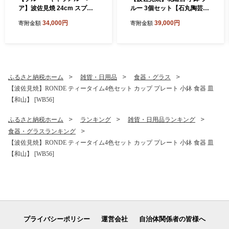
ア】波佐見焼 24cm スプレ
ルー 3個セット【石丸陶芸】
ッドプレート【一真窯】 [BB
[LB95]
34,000円
39,000円
寄附金額
寄附金額
55]
ふるさと納税ホーム
雑貨・日用品
食器・グラス
【波佐見焼】RONDE ティータイム4色セット カップ プレート 小鉢 食器 皿
【和山】 [WB56]
ふるさと納税ホーム
ランキング
雑貨・日用品ランキング
食器・グラスランキング
【波佐見焼】RONDE ティータイム4色セット カップ プレート 小鉢 食器 皿
【和山】 [WB56]
プライバシーポリシー
運営会社
自治体関係者の皆様へ