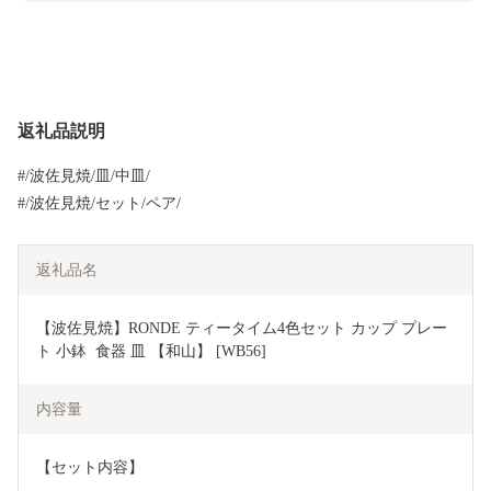
返礼品説明
#/波佐見焼/皿/中皿/
#/波佐見焼/セット/ペア/
返礼品名
【波佐見焼】RONDE ティータイム4色セット カップ プレー
ト 小鉢  食器 皿 【和山】 [WB56]
内容量
【セット内容】 