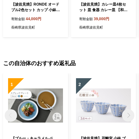
【波佐見焼】RONDE オード
【波佐見焼】カレー皿4枚セ
ブル2色セット カップ 小鉢
ット 皿 食器 カレー皿 【和
食器 食器 皿 【和山】 [WB5
山】 [WB50]
44,000円
39,000円
寄附金額
寄附金額
5]
長崎県波佐見町
長崎県波佐見町
この自治体のおすすめ返礼品
1
2
【ブルー・キャラメル ペ
【波佐見焼】花離宮 小鉢 ブ