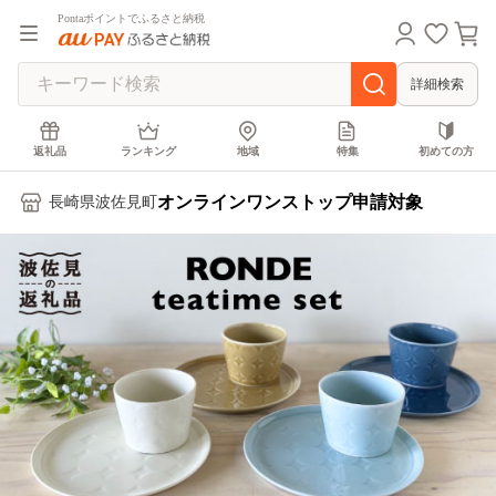
Pontaポイントでふるさと納税
詳細検索
返礼品
ランキング
地域
特集
初めての方
オンラインワンストップ申請対象
長崎県波佐見町