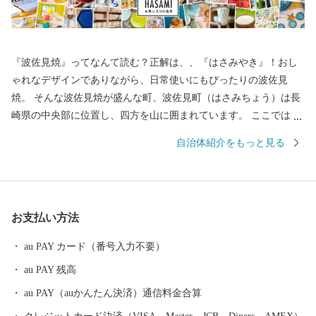
『波佐見焼』ってなんて読む？正解は、、『はさみやき』！おし
ゃれなデザインでありながら、日常使いにもぴったりの波佐見
焼。 そんな波佐見焼が盛んな町、波佐見町（はさみちょう）は長
崎県の中央部に位置し、四方を山に囲まれています。 ここでは、
日本の棚田百選に選ばれた「鬼木棚田」にみられるように、豊か
自治体紹介をもっと見る
な自然のなかで、お米やお茶、アスパラガスなどの農畜産業が行
われているほか、400年の歴史を持つ陶磁器産業を中心とした「も
のづくり」の息吹が根付いています。 今なお多くの窯元が集積す
る中尾山には世界最大規模の登り窯跡があり、江戸時代には、こ
お支払い方法
こで焼かれた「くらわんか碗」が全国に出荷され、当時貴重品で
あった磁器を広く普及させるとともに、食文化にも大きな影響を
au PAY カード（番号入力不要）
与えたといわれています。 そして近年においても、日本の食卓を
au PAY 残高
彩るおしゃれで機能的な日用和食器の一大産地として、全国的に
も高いシェアを誇っています。（すでに皆さまの食卓にも、波佐
au PAY（auかんたん決済）通信料金合算
見で作られたやきものがあるかも！？）窯元、棚田、温泉など、