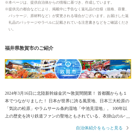
本ページは、提供自治体からの情報に基づき、作成しています。
提供元の都合などにより、掲載中に予告なく返礼品の仕様（規格、容量、
パッケージ、原材料など）が変更される場合がございます。お届けした返
礼品のパッケージやラベルに記載されている注意書きなどをご確認くださ
い。
福井県敦賀市のご紹介
2024年3月16日に北陸新幹線金沢〜敦賀間開業！ 首都圏からも１
本でつながりました！ 日本が世界に誇る風景地、日本三大松原の
「気比の松原」やラムサール条約湿地「中池見湿地」。 100年以
上の歴史を誇り鉄道ファンの聖地ともされている、衣掛山のルー
プ線や山中隧道をはじめとする鉄道遺産群。 「越前がに」や「敦
自治体紹介をもっと見る
賀ふぐ」等豊富な海の幸。 日本最北限、甘さが自慢の「東浦みか