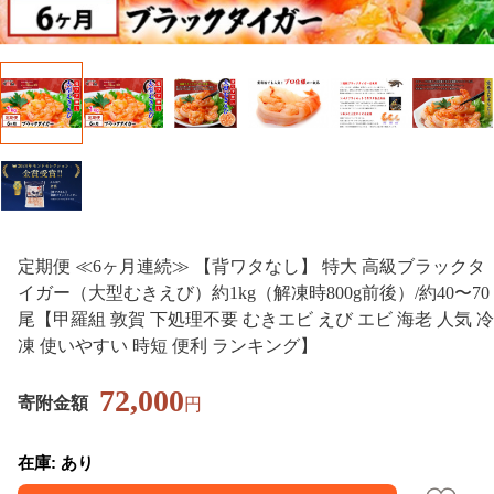
定期便 ≪6ヶ月連続≫ 【背ワタなし】 特大 高級ブラックタ
イガー（大型むきえび）約1kg（解凍時800g前後）/約40〜70
尾【甲羅組 敦賀 下処理不要 むきエビ えび エビ 海老 人気 冷
凍 使いやすい 時短 便利 ランキング】
72,000
寄附金額
円
在庫: あり