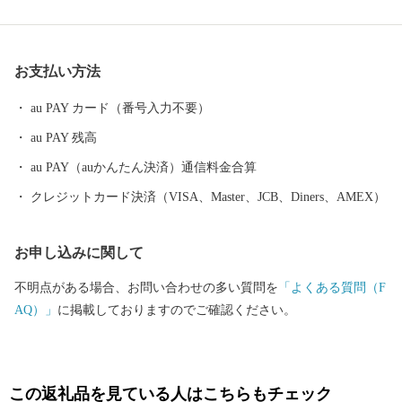
ん」。 ”御食国”のルーツとして、食物の神・伊奢沙別神（いささ
わけのみこと）が祀られている「氣比神宮」。 これが全て敦賀の
魅力。 ================================ 敦賀の魅力発信
お支払い方法
サイトできました。 詳しくは、下記ページをご覧ください。 http
s://kuras-tsuruga.jp/ （上記URLをコピー＆ペーストしアドレスバー
au PAY カード（番号入力不要）
へ貼り付けてご覧ください。） ■お問い合わせ先 福井県敦賀市ふ
au PAY 残高
るさと納税コールセンター TEL：050-3090-1336 Mail：f.tsuruga
@do-furusato.jp 受付時間 午前9時00分～午後5時45分 (土曜日・
au PAY（auかんたん決済）通信料金合算
日曜日・祝日及び12月30日～1月3日を除く) ■ワンストップ特例申
クレジットカード決済（VISA、Master、JCB、Diners、AMEX）
請書および変更届出書送付先 〒584-8790 富田林市中野町東2の
3の69 コーユービジネス内 18202 福井県敦賀市ふるさと納税 ワン
お申し込みに関して
ストップ特例申請書類受付係 宛
不明点がある場合、お問い合わせの多い質問を
「よくある質問（F
AQ）」
に掲載しておりますのでご確認ください。
この返礼品を見ている人はこちらもチェック