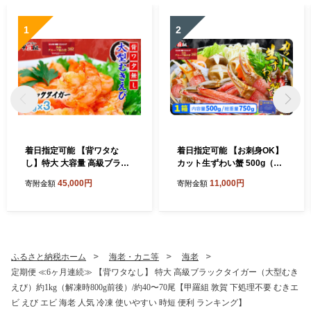
2]
1
2
着日指定可能 【背ワタな
着日指定可能 【お刺身OK】
し】特大 大容量 高級ブラッ
カット生ずわい蟹 500g（総
クタイガー（大型むきえび）
重量約700g）×1箱【甲羅組
45,000円
11,000円
寄附金額
寄附金額
約1kg (解凍時800g前後) / 約
敦賀 かに カニ 蟹 ズワイガニ
40〜70尾 × 3セット【甲羅組
ずわいがに 刺身 生 生食可 む
敦賀 下処理不要 むきエビ え
き身 殻むき不要 カニしゃぶ
び エビ 海老 人気 冷凍 使い
カニ鍋 鍋 むき身 お中元 お歳
やすい 時短 便利 ランキング
暮 ギフト 贈り物 プレゼン
感謝祭】[024-a042_A20]
ト】[024-a027_A(20)]
ふるさと納税ホーム
海老・カニ等
海老
定期便 ≪6ヶ月連続≫ 【背ワタなし】 特大 高級ブラックタイガー（大型むき
えび）約1kg（解凍時800g前後）/約40〜70尾【甲羅組 敦賀 下処理不要 むきエ
ビ えび エビ 海老 人気 冷凍 使いやすい 時短 便利 ランキング】