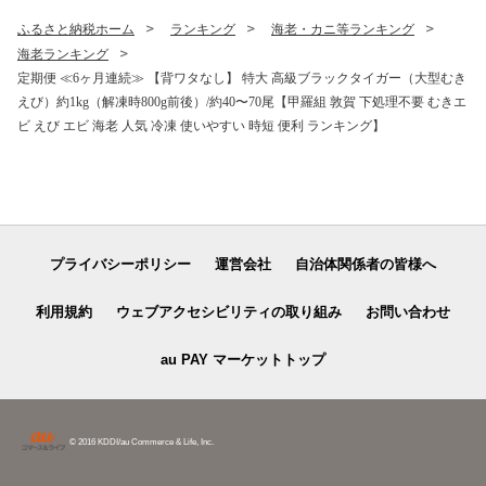
ふるさと納税ホーム
ランキング
海老・カニ等ランキング
海老ランキング
定期便 ≪6ヶ月連続≫ 【背ワタなし】 特大 高級ブラックタイガー（大型むき
えび）約1kg（解凍時800g前後）/約40〜70尾【甲羅組 敦賀 下処理不要 むきエ
ビ えび エビ 海老 人気 冷凍 使いやすい 時短 便利 ランキング】
プライバシーポリシー
運営会社
自治体関係者の皆様へ
利用規約
ウェブアクセシビリティの取り組み
お問い合わせ
au PAY マーケットトップ
© 2016 KDDI/au Commerce & Life, Inc.