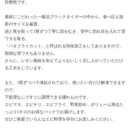
目瞭然です。
素材にこだわった一級品ブラックタイガーの中から、食べ応え抜
群のサイズを厳選。
頭と尾を取って1尾ずつ丁寧に殻をむき、背中に切れ目を入れて背
ワタを取る、
「バタフライカット」と呼ばれる特殊加工をしてありますので、
面倒な背ワタもありません。
さらに、レモン風味を加えてよりおいしく召し上がっていただけ
る工夫をしています。
また、1尾ずつバラ凍結されており、使いたい分だけ解凍できます
ので、
下処理なしですぐに調理できる優れものです。
エビマヨ、エビチリ、エビフライ、野菜炒め…ボリューム満点た
っぷり1キロのお得なパックでお届けします。
ぜひご家庭でいろんなエビ料理を存分にお楽しみください。