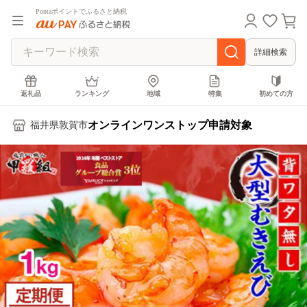
Pontaポイントでふるさと納税
詳細検索
返礼品
ランキング
地域
特集
初めての方
オンラインワンストップ申請対象
福井県敦賀市