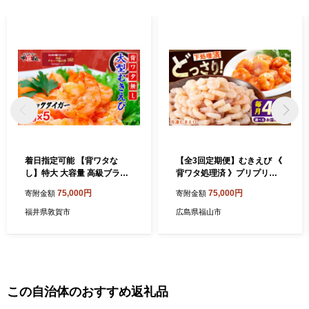
着日指定可能 【背ワタな
【全3回定期便】むきえび 《
し】特大 大容量 高級ブラッ
背ワタ処理済 》プリプリむ
クタイガー（大型むきえび）
きえび 4kg (1kg ×4) 定期便
75,000円
75,000円
寄附金額
寄附金額
約1kg (解凍時800g前後) / 約
えび エビ むきえび たっぷり
40〜70尾 × 5セット【甲羅組
むき身 処理済み 4キロ 海鮮
福井県敦賀市
広島県福山市
敦賀 下処理不要 むきエビ え
海産物 魚貝類 魚介類 新鮮 冷
び エビ 海老 人気 冷凍 使い
凍 食品 おかず 冷凍えび 使い
やすい 時短 便利 ランキング
やすい 下処理不要 時短 簡単
感謝祭】 [024-a044_A20]
殻 背ワタ ぷりぷり アヒージ
ョ エビチリ 広島 福山 人気
おすすめ 広島県福山市/マル
この自治体のおすすめ返礼品
ケー食品株式会社 [BABC03