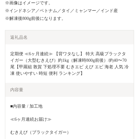
※画像はイメージです。
※インドネシア／ベトナム／タイ／ミャンマー／インド産
※解凍後800g前後になります。
返礼品名
定期便 ≪6ヶ月連続≫ 【背ワタなし】 特大 高級ブラックタ
イガー（大型むきえび）約1kg（解凍時800g前後）/約40〜70
尾【甲羅組 敦賀 下処理不要 むきエビ えび エビ 海老 人気 冷
凍 使いやすい 時短 便利 ランキング】
内容量
■内容量 / 加工地
≪6ヶ月連続お届け≫
むきえび（ブラックタイガー）