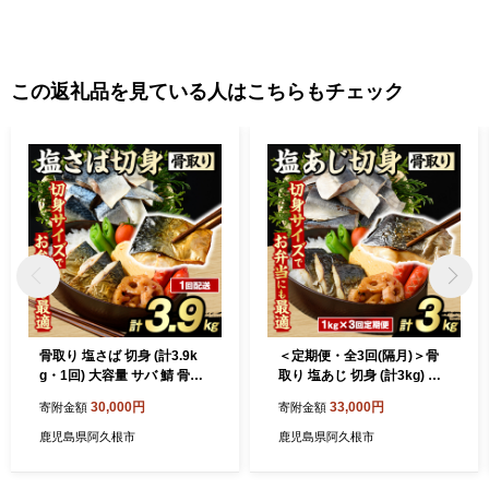
人となった伊地知雅シェフが本場フランスで経営する「ラ・カシ
ェット」も一つ星を獲得しています。 阿久根市は，豊富な海の
幸山の幸と万葉集にも詠まれた日本三大急潮の一つ黒之瀬戸，野
生鹿が棲む海水浴場として人気の高い沖に浮かぶ無人島，阿久根
この返礼品を見ている人はこちらもチェック
大島などを有する「みどこい※１」満載のまちです。 ※１みどこ
いとは，阿久根の方言で，中心の良いところを指すことばで，
「魅(み)どころ・美(み)どころ・味(み)どころ・見(み)どころ」を
意味します。
骨取り 塩さば 切身 (計3.9k
＜定期便・全3回(隔月)＞骨
g・1回) 大容量 サバ 鯖 骨ぬ
取り 塩あじ 切身 (計3kg) 大
き 骨抜き 骨なし 海産物 海鮮
容量 アジ 鯵 骨ぬき 骨抜き
30,000円
33,000円
寄附金額
寄附金額
おかず 惣菜 焼き魚 お弁当 切
骨なし 海産物 海鮮 おかず 惣
り身 ジップロック チャック
菜 焼き魚 お弁当 切り身 ジッ
鹿児島県阿久根市
鹿児島県阿久根市
付き袋 小分け 簡単調理 【グ
プロック チャック付き袋 小
ローバルフーズ】akn061-42
分け 簡単調理 定期便 【グロ