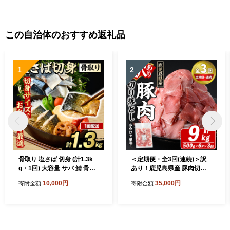
ーバルフーズ】akn061-52
この自治体のおすすめ返礼品
1
2
骨取り 塩さば 切身 (計1.3k
＜定期便・全3回(連続)＞訳
g・1回) 大容量 サバ 鯖 骨ぬ
あり！鹿児島県産 豚肉切り
き 骨抜き 骨なし 海産物 海鮮
落とし (計9kg) 切り落とし
10,000円
35,000円
寄附金額
寄附金額
おかず 惣菜 焼き魚 お弁当 切
こま切れ 国産 鹿児島県産 豚
り身 ジップロック チャック
肉 ブタ おかず バラ肉 個包装
付き袋 小分け 簡単調理 【グ
小分け 薄切り 切り落し 切落
ローバルフーズ】akn061-40
し 冷凍配送 小間切れ コマ 訳
アリ 【スターゼン】akn042-