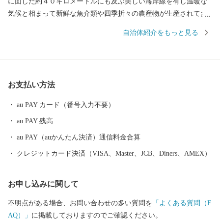
に面した約４０キロメートルにも及ぶ美しい海岸線を有し温暖な
気候と相まって新鮮な魚介類や四季折々の農産物が生産されてお
り，「アクネ うまいネ 自然だネ」の統一ブランドで全国に
自治体紹介をもっと見る
「食のまち阿久根」として知られており，「うに丼祭り」「伊勢
えび祭り」「華のＢＢＱ ＡＫＵＮＥ」など，食のイベントに取
り組み，定着してきています。 ～焼酎を関東に伝えた阿久根～
嘉永６（１８５３）年，八丈島に密貿易の罪で流された阿久根の
お支払い方法
丹宗庄右衛門は，島津藩御用の回漕問屋。 その丹宗庄右衛門
は，八丈島でも栽培されていたさつまいもで造る焼酎の製法を伝
au PAY カード（番号入力不要）
え，島の方々から“さつまじい”と呼ばれ尊敬されていました。現
au PAY 残高
在でもその功績は島酒の碑として現地に残されており，関東圏へ
の焼酎文化は，この八丈島から広がったとされています。 その
au PAY（auかんたん決済）通信料金合算
ルーツである阿久根市の芋焼酎は，現在３つの酒蔵で伝統を継承
クレジットカード決済（VISA、Master、JCB、Diners、AMEX）
しながら，丹精込めて製造されています。 ～日本人初のミシュラ
ン一つ星のシェフを育んだ阿久根～ 日本人で初めてパリでミシ
お申し込みに関して
ュランガイドの一つ星を獲得し，また，２００８年の北海道洞爺
湖サミットで総料理長を務めた中村勝宏シェフ。阿久根が生ん
不明点がある場合、お問い合わせの多い質問を
「よくある質問（F
だ，日本が誇る食の偉人です。また，中村シェフを尊敬し，料理
AQ）」
に掲載しておりますのでご確認ください。