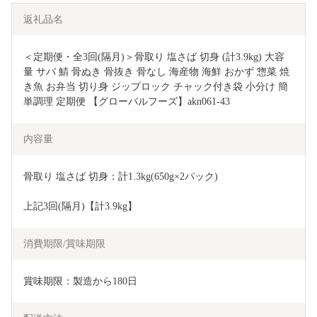
返礼品名
＜定期便・全3回(隔月)＞骨取り 塩さば 切身 (計3.9kg) 大容
量 サバ 鯖 骨ぬき 骨抜き 骨なし 海産物 海鮮 おかず 惣菜 焼
き魚 お弁当 切り身 ジップロック チャック付き袋 小分け 簡
単調理 定期便 【グローバルフーズ】akn061-43
内容量
骨取り 塩さば 切身：計1.3kg(650g×2パック)
上記3回(隔月)【計3.9kg】
消費期限/賞味期限
賞味期限：製造から180日