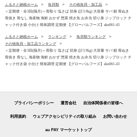
53
ふるさと納税ホーム
魚貝類
その他魚貝・加工品
＜定期便・全3回(隔月)＞骨取り 塩さば 切身 (計3.9kg) 大容量 サバ 鯖 骨ぬき
骨抜き 骨なし 海産物 海鮮 おかず 惣菜 焼き魚 お弁当 切り身 ジップロック チ
ャック付き袋 小分け 簡単調理 定期便 【グローバルフーズ】akn061-43
ふるさと納税ホーム
ランキング
魚貝類ランキング
その他魚貝・加工品ランキング
＜定期便・全3回(隔月)＞骨取り 塩さば 切身 (計3.9kg) 大容量 サバ 鯖 骨ぬき
骨抜き 骨なし 海産物 海鮮 おかず 惣菜 焼き魚 お弁当 切り身 ジップロック チ
ャック付き袋 小分け 簡単調理 定期便 【グローバルフーズ】akn061-43
プライバシーポリシー
運営会社
自治体関係者の皆様へ
利用規約
ウェブアクセシビリティの取り組み
お問い合わせ
au PAY マーケットトップ