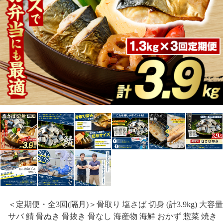
＜定期便・全3回(隔月)＞骨取り 塩さば 切身 (計3.9kg) 大容量
サバ 鯖 骨ぬき 骨抜き 骨なし 海産物 海鮮 おかず 惣菜 焼き