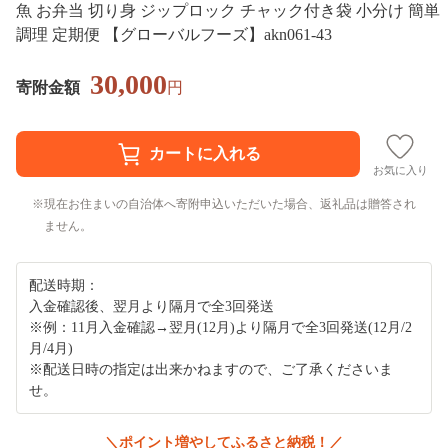
魚 お弁当 切り身 ジップロック チャック付き袋 小分け 簡単
調理 定期便 【グローバルフーズ】akn061-43
30,000
寄附金額
円
お気に入り
現在お住まいの自治体へ寄附申込いただいた場合、返礼品は贈答され
ません。
配送時期：
入金確認後、翌月より隔月で全3回発送
※例：11月入金確認→翌月(12月)より隔月で全3回発送(12月/2
月/4月)
※配送日時の指定は出来かねますので、ご了承くださいま
せ。
＼ポイント増やしてふるさと納税！／