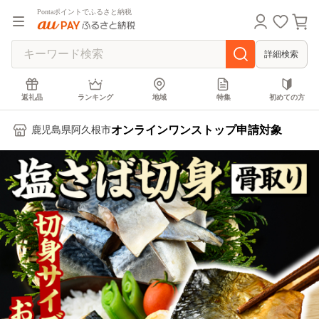
Pontaポイントでふるさと納税
詳細検索
返礼品
ランキング
地域
特集
初めての方
オンラインワンストップ申請対象
鹿児島県阿久根市